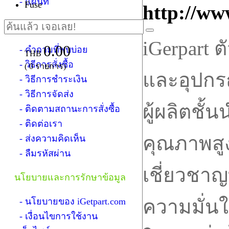
- แผนที่
Fuse
http://ww
ฝ่ายบริการลูกค้า
iGerpart 
0.00
- คำถามที่พบบ่อย
THB
- วิธีการสั่งซื้อ
(
0
รายการ)
และอุปกร
- วิธีการชำระเงิน
- วิธีการจัดส่ง
ผู้ผลิตชั้น
- ติดตามสถานะการสั่งซื้อ
- ติดต่อเรา
คุณภาพสูง
- ส่งความคิดเห็น
- ลืมรหัสผ่าน
เชี่ยวชาญ
นโยบายและการรักษาข้อมูล
ความมั่นใ
- นโยบายของ iGetpart.com
- เงื่อนไขการใช้งาน