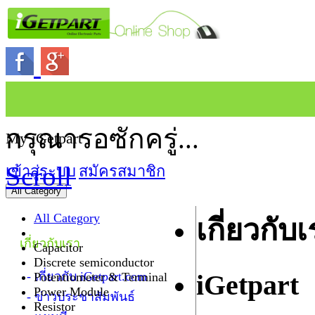
กรุณารอซักครู่...
My iGetpart
Scroll
เข้าสู่ระบบ
สมัครสมาชิก
All Category
All Category
เกี่ยวกับ
เกี่ยวกับเรา
Capacitor
Discrete semiconductor
- เกี่ยวกับ iGetpart.com
iGetpart
Potentiometer & Terminal
Power Module
- ข่าวประชาสัมพันธ์
Resistor