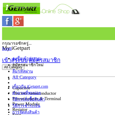
กรุณารอซักครู่...
My iGetpart
Scroll
ลงชื่อเข้าสู่ระบบ
เข้าสู่ระบบ
สมัครสมาชิก
สมัครสมาชิกใหม่
All Category
ลืมรหัสผ่าน
All Category
เกี่ยวกับ iGetaprt.com
Capacitor
Discrete semiconductor
คำถามที่พบบ่อย
Potentiometer & Terminal
วิธีการสั่งซื้อสินค้า
Power Module
วิธีการชำระเงิน
Resistor
การจัดส่งสินค้า
Fuse