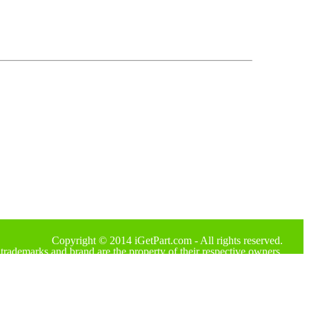
Copyright © 2014 iGetPart.com - All rights reserved.
trademarks and brand are the property of their respective owners.