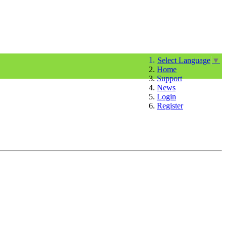
Select Language
▼
Home
Support
News
Login
Register