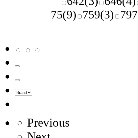
642
(3)
646
(4)
75
(9)
759
(3)
797
Previous
Next