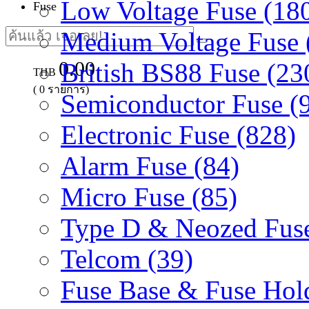
Low Voltage Fuse (18
Fuse
Medium Voltage Fuse 
0.00
British BS88 Fuse (23
THB
(
0
รายการ)
Semiconductor Fuse (
Electronic Fuse (828)
Alarm Fuse (84)
Micro Fuse (85)
Type D & Neozed Fuse
Telcom (39)
Fuse Base & Fuse Hold