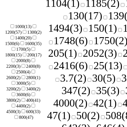
1104
(1)
1185
(2)
130
(17)
139
1494
(3)
150
(1)
1000
(13)
1200
(57)
1300
(2)
1748
(6)
1750
(2
1400
(20)
1500
(6)
1600
(35)
1700
(5)
205
(1)
2052
(3)
1800
(15)
200
(17)
2000
(8)
2416
(6)
25
(13)
2200
(3)
2400
(8)
2500
(4)
3.7
(2)
30
(5)
3
2600
(2)
2800
(1)
3000
(5)
347
(2)
35
(3)
3200
(2)
3400
(2)
3600
(6)
4000
(2)
42
(1)
3800
(2)
400
(41)
4400
(2)
4500
(3)
600
(33)
47
(1)
50
(2)
508
(
800
(47)