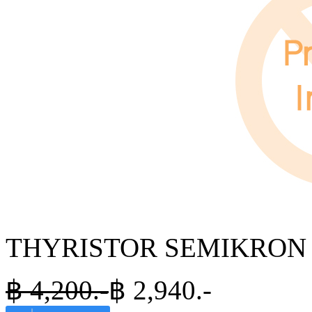
THYRISTOR SEMIKRON S
฿
4,200.-
฿
2,940
.-