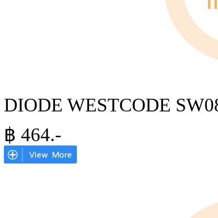
DIODE WESTCODE SW08
฿
464
.-