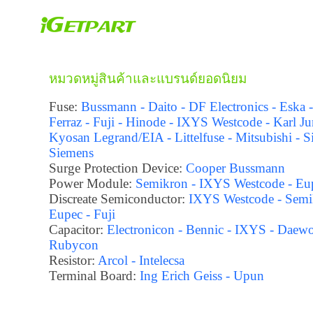
หมวดหมู่สินค้าและแบรนด์ยอดนิยม
Fuse:
Bussmann - Daito - DF Electronics - Eska 
Ferraz - Fuji - Hinode - IXYS Westcode - Karl Ju
Kyosan Legrand/EIA - Littelfuse - Mitsubishi - S
Siemens
Surge Protection Device:
Cooper Bussmann
Power Module:
Semikron - IXYS Westcode - Eu
Discreate Semiconductor:
IXYS Westcode - Semi
Eupec - Fuji
Capacitor:
Electronicon - Bennic - IXYS - Daewo
Rubycon
Resistor:
Arcol - Intelecsa
Terminal Board:
Ing Erich Geiss - Upun