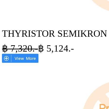
THYRISTOR SEMIKRON S
฿
7,320.-
฿
5,124
.-