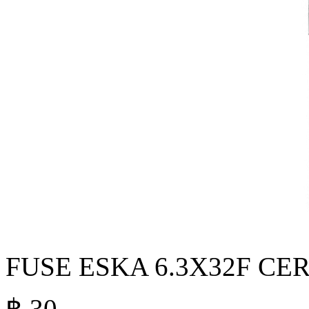
FUSE ESKA 6.3X32F CER
฿
30
.-