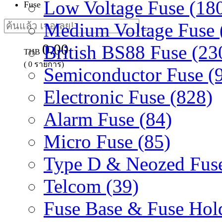
Low Voltage Fuse (18
Fuse
Medium Voltage Fuse 
0.00
British BS88 Fuse (23
THB
(
0
รายการ)
Semiconductor Fuse (
Electronic Fuse (828)
Alarm Fuse (84)
Micro Fuse (85)
Type D & Neozed Fuse
Telcom (39)
Fuse Base & Fuse Hold