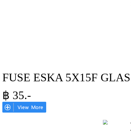
FUSE ESKA 5X15F GLASS
฿
35
.-