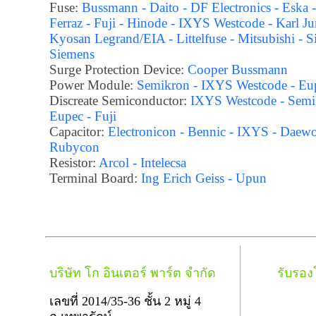
Fuse:
Bussmann - Daito - DF Electronics - Eska 
Ferraz - Fuji - Hinode - IXYS Westcode - Karl Ju
Kyosan Legrand/EIA - Littelfuse - Mitsubishi - S
Siemens
Surge Protection Device:
Cooper Bussmann
Power Module:
Semikron - IXYS Westcode - Eu
Discreate Semiconductor:
IXYS Westcode - Semi
Eupec - Fuji
Capacitor:
Electronicon - Bennic - IXYS - Daewo
Rubycon
Resistor:
Arcol - Intelecsa
Terminal Board:
Ing Erich Geiss - Upun
บริษัท โก อินเตอร์ พาร์ต จำกัด
รับรอ
เลขที่ 2014/35-36 ชั้น 2 หมู่ 4