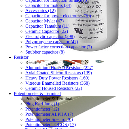
Capacitor for induction furnace (5)
Capacitor for motors (34)
Accessories (12)
Capacitor for power electronics (70)
Capacitor Mylar (47)
Capacitor Tantalum (11)
Ceramic Capacitor (22)
Electrolytic capacitor (298)
Polypropylene capacitor (47)
Power factor correction capacitor (7)
Snubber capacitor (8)
Resistor
Resistor
Alumminium Housed Resistors (257)
Axial Coated Silicon Resistors (139)
Heavy Duty Power Resistors (169)
Vitreous Enamelled Resistors (368)
Ceramic Housed Resistors (22)
Potentiometer & Terminal
Potentiometer & Terminal
Plug Karl Jung (1)
Potentiometer (12)
Potentiometer ALPHA (7)
Potentiometer Spectrol (6)
Potentiometer TOCOS (17)