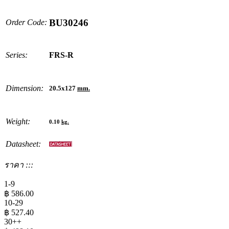
BU30246
Order Code:
Series:
FRS-R
Dimension:
20.5x127
mm.
Weight:
0.10
kg.
Datasheet:
ราคา :::
1-9
฿
586.00
10-29
฿
527.40
30++