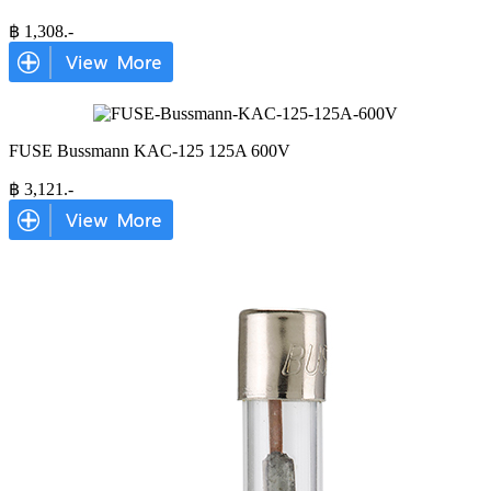
฿
1,308
.-
FUSE Bussmann KAC-125 125A 600V
฿
3,121
.-