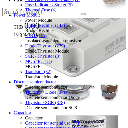
Fuse Indicator / Striker (5)
Thermal Fuse (4)
Power Module
Power Module
0.00
Bridge Rectifier (143)
THB
Bridge Rectifier
(
0
รายการ)
IGBT (115)
Insulated-gate bipolar transistor
Diode/Thyristor (279)
Diode/Thyristor Module
SCR / Thyristor (3)
MOSFET (11)
MOSFET
Transistor (32)
Transistor Module
Discrete semiconductor
Discrete semiconductor
Thyristor / Diode (341)
Discrete semiconductor Diode
Thyristor / SCR (378)
Discrete semiconductor SCR
Capacitor
Capacitor
Capacitor for general use (57)