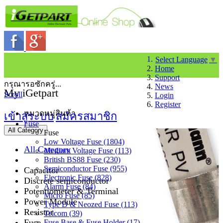
Select Language
▼
Home
Support
กรุณารอซักครู่...
News
My iGetpart
Scroll
Login
Register
หมวดหมู่สินค้า
เข้าสู่ระบบ
สมัครสมาชิก
Fuse
All Category
Fuse
Low Voltage Fuse (1804)
All Category
Medium Voltage Fuse (113)
British BS88 Fuse (230)
Semiconductor Fuse (955)
Capacitor
Electronic Fuse (828)
Discrete semiconductor
Alarm Fuse (84)
Potentiometer & Terminal
Micro Fuse (85)
Power Module
Type D & Neozed Fuse (113)
Resistor
Telcom (39)
Fuse
Fuse Base & Fuse Holder (17)