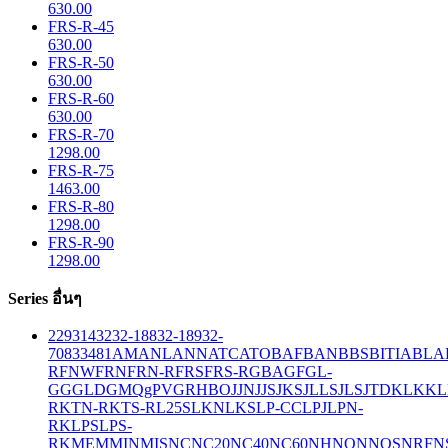
630.00
FRS-R-45
630.00
FRS-R-50
630.00
FRS-R-60
630.00
FRS-R-70
1298.00
FRS-R-75
1463.00
FRS-R-80
1298.00
FRS-R-90
1298.00
Series อื่นๆ
229
314
32
32-188
32-189
32-
708
33
481
AM
ANL
ANN
ATC
ATO
BAF
BAN
BBS
BITIA
BLA
R
FNW
FRN
FRN-R
FRS
FRS-R
GBA
GF
GL-
GG
GLD
GMQ
gPV
GR
HBO
JJN
JJS
JKS
JLLS
JLS
JTD
KLK
KL
R
KTN-R
KTS-R
L25S
LKN
LKS
LP-CC
LPJ
LPN-
RK
LPS
LPS-
RK
MEM
MIN
MIS
NC
NC20
NC40
NC60
NH
NON
NOS
NRF
N