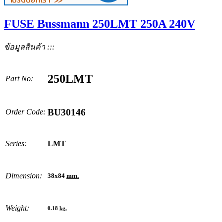
FUSE Bussmann 250LMT 250A 240V
ข้อมูลสินค้า :::
250LMT
Part No:
BU30146
Order Code:
Series:
LMT
Dimension:
38x84
mm.
Weight:
0.18
kg.