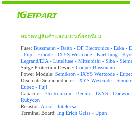
หมวดหมู่สินค้าและแบรนด์ยอดนิยม
Fuse:
Bussmann - Daito - DF Electronics - Eska - E
- Fuji - Hinode - IXYS Westcode - Karl Jung - Kyo
Legrand/EIA - Littelfuse - Mitsubishi - Siba - Siem
Surge Protection Device:
Cooper Bussmann
Power Module:
Semikron - IXYS Westcode - Eupe
Discreate Semiconductor:
IXYS Westcode - Semikr
Eupec - Fuji
Capacitor:
Electronicon - Bennic - IXYS - Daewoo 
Rubycon
Resistor:
Arcol - Intelecsa
Terminal Board:
Ing Erich Geiss - Upun