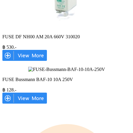
FUSE DF NH00 AM 20A 660V 310020
฿
530
.-
FUSE Bussmann BAF-10 10A 250V
฿
128
.-