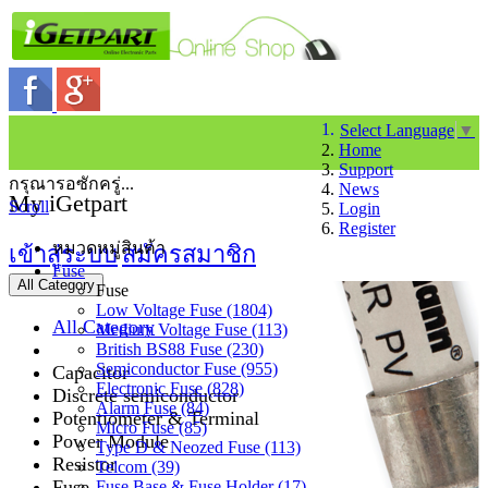
Select Language
▼
Home
Support
กรุณารอซักครู่...
News
My iGetpart
Scroll
Login
Register
หมวดหมู่สินค้า
เข้าสู่ระบบ
สมัครสมาชิก
Fuse
All Category
Fuse
Low Voltage Fuse (1804)
All Category
Medium Voltage Fuse (113)
British BS88 Fuse (230)
Semiconductor Fuse (955)
Capacitor
Electronic Fuse (828)
Discrete semiconductor
Alarm Fuse (84)
Potentiometer & Terminal
Micro Fuse (85)
Power Module
Type D & Neozed Fuse (113)
Resistor
Telcom (39)
Fuse
Fuse Base & Fuse Holder (17)