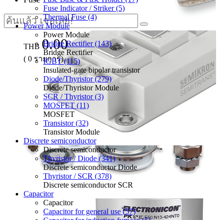
Fuse Indicator / Striker (5)
Thermal Fuse (4)
Power Module
Power Module
0.00
Bridge Rectifier (143)
THB
Bridge Rectifier
(
0
รายการ)
IGBT (115)
Insulated-gate bipolar transistor
Diode/Thyristor (279)
Diode/Thyristor Module
SCR / Thyristor (3)
MOSFET (11)
MOSFET
Transistor (32)
Transistor Module
Discrete semiconductor
Discrete semiconductor
Thyristor / Diode (341)
Discrete semiconductor Diode
Thyristor / SCR (378)
Discrete semiconductor SCR
Capacitor
Capacitor
Capacitor for general use (57)