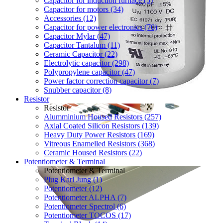
Capacitor for induction furnace (5)
Capacitor for motors (34)
Accessories (12)
Capacitor for power electronics (70)
Capacitor Mylar (47)
Capacitor Tantalum (11)
Ceramic Capacitor (22)
Electrolytic capacitor (298)
Polypropylene capacitor (47)
Power factor correction capacitor (7)
Snubber capacitor (8)
Resistor
Resistor
Alumminium Housed Resistors (257)
Axial Coated Silicon Resistors (139)
Heavy Duty Power Resistors (169)
Vitreous Enamelled Resistors (368)
Ceramic Housed Resistors (22)
Potentiometer & Terminal
Potentiometer & Terminal
Plug Karl Jung (1)
Potentiometer (12)
Potentiometer ALPHA (7)
Potentiometer Spectrol (6)
Potentiometer TOCOS (17)