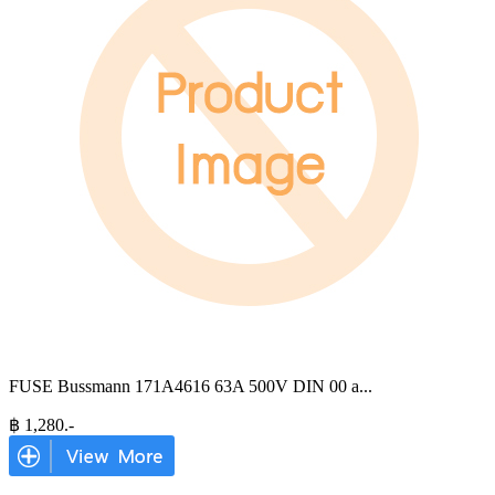
FUSE Bussmann 171A4616 63A 500V DIN 00 a
...
฿
1,280
.-