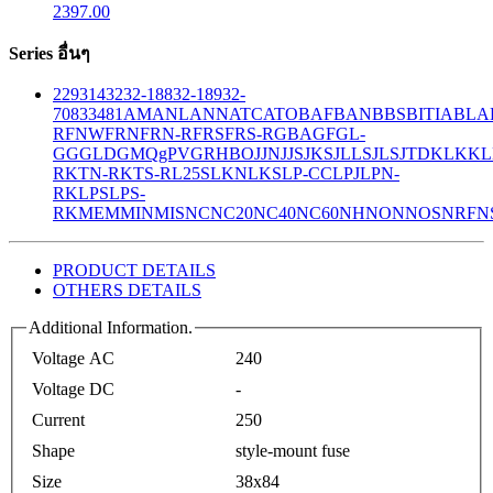
2397.00
Series อื่นๆ
229
314
32
32-188
32-189
32-
708
33
481
AM
ANL
ANN
ATC
ATO
BAF
BAN
BBS
BITIA
BLA
R
FNW
FRN
FRN-R
FRS
FRS-R
GBA
GF
GL-
GG
GLD
GMQ
gPV
GR
HBO
JJN
JJS
JKS
JLLS
JLS
JTD
KLK
KL
R
KTN-R
KTS-R
L25S
LKN
LKS
LP-CC
LPJ
LPN-
RK
LPS
LPS-
RK
MEM
MIN
MIS
NC
NC20
NC40
NC60
NH
NON
NOS
NRF
N
PRODUCT DETAILS
OTHERS DETAILS
Additional Information.
Voltage AC
240
Voltage DC
-
Current
250
Shape
style-mount fuse
Size
38x84