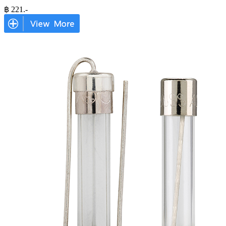
฿
221
.-