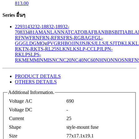
813.00
Series อื่นๆ
229
314
32
32-188
32-189
32-
708
33
481
AM
ANL
ANN
ATC
ATO
BAF
BAN
BBS
BITIA
BLA
R
FNW
FRN
FRN-R
FRS
FRS-R
GBA
GF
GL-
GG
GLD
GMQ
gPV
GR
HBO
JJN
JJS
JKS
JLLS
JLS
JTD
KLK
KL
R
KTN-R
KTS-R
L25S
LKN
LKS
LP-CC
LPJ
LPN-
RK
LPS
LPS-
RK
MEM
MIN
MIS
NC
NC20
NC40
NC60
NH
NON
NOS
NRF
N
PRODUCT DETAILS
OTHERS DETAILS
Additional Information.
Voltage AC
690
Voltage DC
-
Current
25
Shape
style-mount fuse
Size
77x17.1x19.1