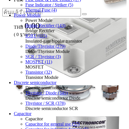
Fuse Indicator / Striker (5)
Thermal Fuse (4)
Power Module
Power Module
0.00
Bridge Rectifier (143)
THB
Bridge Rectifier
(
0
รายการ)
IGBT (115)
Insulated-gate bipolar transistor
Diode/Thyristor (279)
Diode/Thyristor Module
SCR / Thyristor (3)
MOSFET (11)
MOSFET
Transistor (32)
Transistor Module
Discrete semiconductor
Discrete semiconductor
Thyristor / Diode (341)
Discrete semiconductor Diode
Thyristor / SCR (378)
Discrete semiconductor SCR
Capacitor
Capacitor
Capacitor for general use (57)