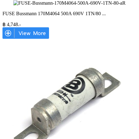
FUSE Bussmann 170M4064 500A 690V 1TN/80
...
฿
4,748
.-