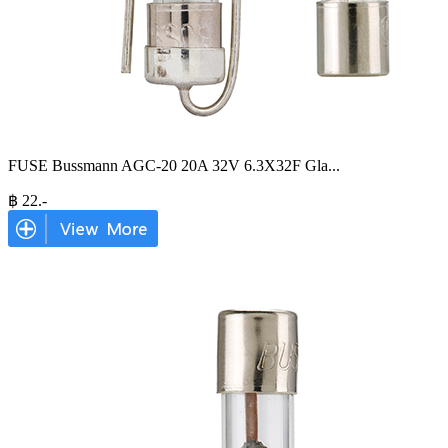
FUSE Bussmann AGC-20 20A 32V 6.3X32F Gla
...
฿
22
.-