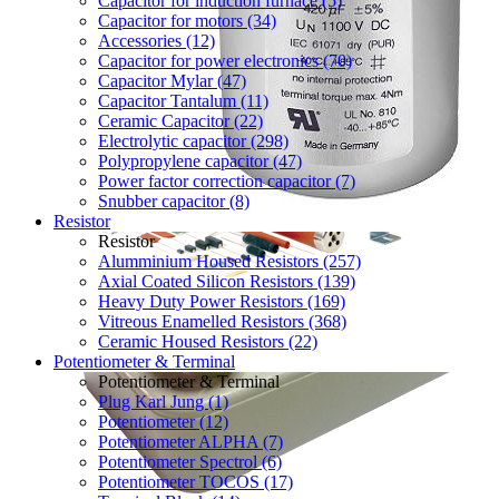
Capacitor for induction furnace (5)
Capacitor for motors (34)
Accessories (12)
Capacitor for power electronics (70)
Capacitor Mylar (47)
Capacitor Tantalum (11)
Ceramic Capacitor (22)
Electrolytic capacitor (298)
Polypropylene capacitor (47)
Power factor correction capacitor (7)
Snubber capacitor (8)
Resistor
Resistor
Alumminium Housed Resistors (257)
Axial Coated Silicon Resistors (139)
Heavy Duty Power Resistors (169)
Vitreous Enamelled Resistors (368)
Ceramic Housed Resistors (22)
Potentiometer & Terminal
Potentiometer & Terminal
Plug Karl Jung (1)
Potentiometer (12)
Potentiometer ALPHA (7)
Potentiometer Spectrol (6)
Potentiometer TOCOS (17)