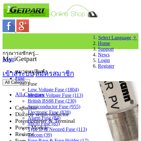
Select Language
▼
Home
Support
กรุณารอซักครู่...
News
My iGetpart
Scroll
Login
Register
หมวดหมู่สินค้า
เข้าสู่ระบบ
สมัครสมาชิก
Fuse
All Category
Fuse
Low Voltage Fuse (1804)
All Category
Medium Voltage Fuse (113)
British BS88 Fuse (230)
Semiconductor Fuse (955)
Capacitor
Electronic Fuse (828)
Discrete semiconductor
Alarm Fuse (84)
Potentiometer & Terminal
Micro Fuse (85)
Power Module
Type D & Neozed Fuse (113)
Resistor
Telcom (39)
Fuse
Fuse Base & Fuse Holder (17)