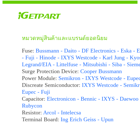
หมวดหมู่สินค้าและแบรนด์ยอดนิยม
Fuse:
Bussmann - Daito - DF Electronics - Eska - E
- Fuji - Hinode - IXYS Westcode - Karl Jung - Kyo
Legrand/EIA - Littelfuse - Mitsubishi - Siba - Siem
Surge Protection Device:
Cooper Bussmann
Power Module:
Semikron - IXYS Westcode - Eupe
Discreate Semiconductor:
IXYS Westcode - Semikr
Eupec - Fuji
Capacitor:
Electronicon - Bennic - IXYS - Daewoo 
Rubycon
Resistor:
Arcol - Intelecsa
Terminal Board:
Ing Erich Geiss - Upun