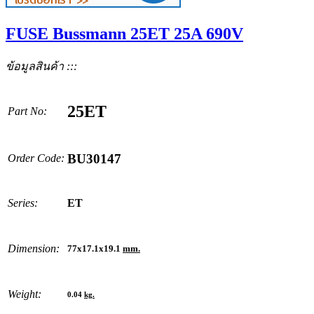
FUSE Bussmann 25ET 25A 690V
ข้อมูลสินค้า :::
25ET
Part No:
BU30147
Order Code:
Series:
ET
Dimension:
77x17.1x19.1
mm.
Weight:
0.04
kg.