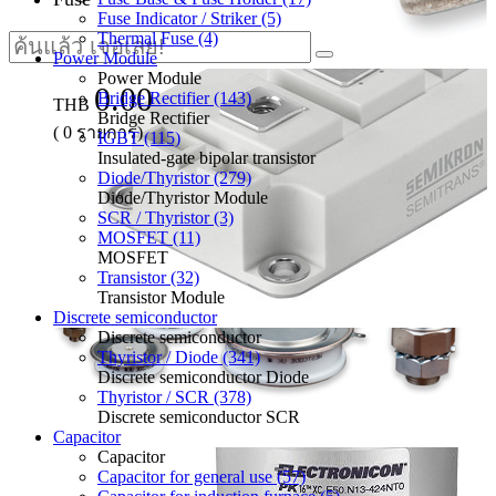
Fuse Indicator / Striker (5)
Thermal Fuse (4)
Power Module
Power Module
0.00
Bridge Rectifier (143)
THB
Bridge Rectifier
(
0
รายการ)
IGBT (115)
Insulated-gate bipolar transistor
Diode/Thyristor (279)
Diode/Thyristor Module
SCR / Thyristor (3)
MOSFET (11)
MOSFET
Transistor (32)
Transistor Module
Discrete semiconductor
Discrete semiconductor
Thyristor / Diode (341)
Discrete semiconductor Diode
Thyristor / SCR (378)
Discrete semiconductor SCR
Capacitor
Capacitor
Capacitor for general use (57)