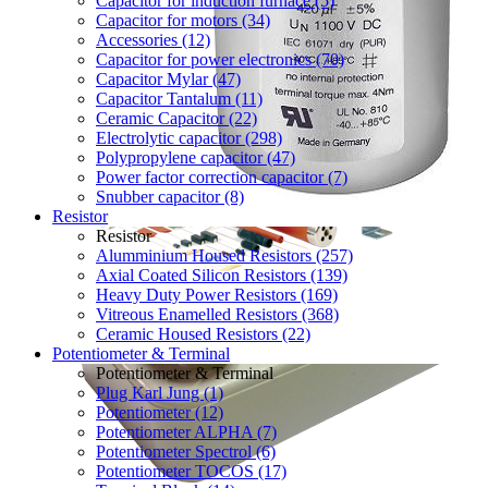
Capacitor for induction furnace (5)
Capacitor for motors (34)
Accessories (12)
Capacitor for power electronics (70)
Capacitor Mylar (47)
Capacitor Tantalum (11)
Ceramic Capacitor (22)
Electrolytic capacitor (298)
Polypropylene capacitor (47)
Power factor correction capacitor (7)
Snubber capacitor (8)
Resistor
Resistor
Alumminium Housed Resistors (257)
Axial Coated Silicon Resistors (139)
Heavy Duty Power Resistors (169)
Vitreous Enamelled Resistors (368)
Ceramic Housed Resistors (22)
Potentiometer & Terminal
Potentiometer & Terminal
Plug Karl Jung (1)
Potentiometer (12)
Potentiometer ALPHA (7)
Potentiometer Spectrol (6)
Potentiometer TOCOS (17)