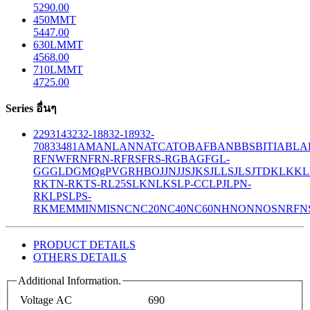
5290.00
450MMT
5447.00
630LMMT
4568.00
710LMMT
4725.00
Series อื่นๆ
229
314
32
32-188
32-189
32-
708
33
481
AM
ANL
ANN
ATC
ATO
BAF
BAN
BBS
BITIA
BLA
R
FNW
FRN
FRN-R
FRS
FRS-R
GBA
GF
GL-
GG
GLD
GMQ
gPV
GR
HBO
JJN
JJS
JKS
JLLS
JLS
JTD
KLK
KL
R
KTN-R
KTS-R
L25S
LKN
LKS
LP-CC
LPJ
LPN-
RK
LPS
LPS-
RK
MEM
MIN
MIS
NC
NC20
NC40
NC60
NH
NON
NOS
NRF
N
PRODUCT DETAILS
OTHERS DETAILS
Additional Information.
Voltage AC
690