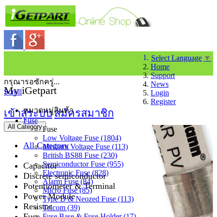
Select Language
▼
Home
Support
กรุณารอซักครู่...
News
My iGetpart
Scroll
Login
Register
หมวดหมู่สินค้า
เข้าสู่ระบบ
สมัครสมาชิก
Fuse
All Category
Fuse
Low Voltage Fuse (1804)
All Category
Medium Voltage Fuse (113)
British BS88 Fuse (230)
Semiconductor Fuse (955)
Capacitor
Electronic Fuse (828)
Discrete semiconductor
Alarm Fuse (84)
Potentiometer & Terminal
Micro Fuse (85)
Power Module
Type D & Neozed Fuse (113)
Resistor
Telcom (39)
Fuse
Fuse Base & Fuse Holder (17)