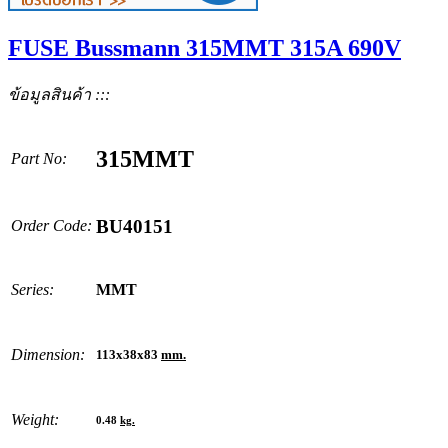
FUSE Bussmann 315MMT 315A 690V
ข้อมูลสินค้า :::
315MMT
Part No:
BU40151
Order Code:
Series:
MMT
Dimension:
113x38x83
mm.
Weight:
0.48
kg.