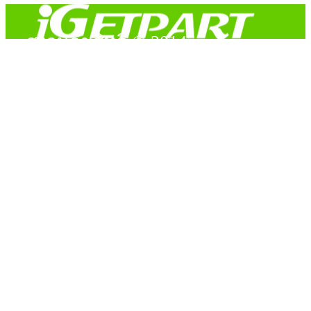
สงวนลิขสิทธิ์ © 2014
Copyright © 2014 iGetPart.com - All rights reserved.
Designated trademarks and brand are the property of their
respective owners.