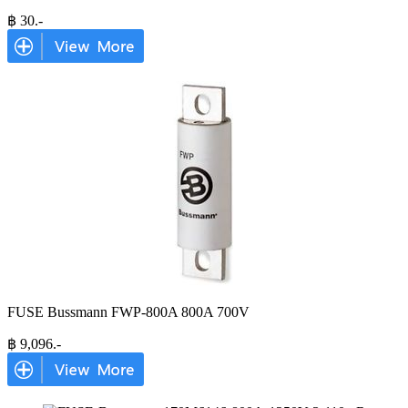
฿
30
.-
FUSE Bussmann FWP-800A 800A 700V
฿
9,096
.-