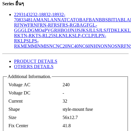
Series อื่นๆ
229
314
32
32-188
32-189
32-
708
33
481
AM
ANL
ANN
ATC
ATO
BAF
BAN
BBS
BITIA
BLA
R
FNW
FRN
FRN-R
FRS
FRS-R
GBA
GF
GL-
GG
GLD
GMQ
gPV
GR
HBO
JJN
JJS
JKS
JLLS
JLS
JTD
KLK
KL
R
KTN-R
KTS-R
L25S
LKN
LKS
LP-CC
LPJ
LPN-
RK
LPS
LPS-
RK
MEM
MIN
MIS
NC
NC20
NC40
NC60
NH
NON
NOS
NRF
N
PRODUCT DETAILS
OTHERS DETAILS
Additional Information.
Voltage AC
240
Voltage DC
-
Current
32
Shape
style-mount fuse
Size
56x12.7
Fix Center
41.8