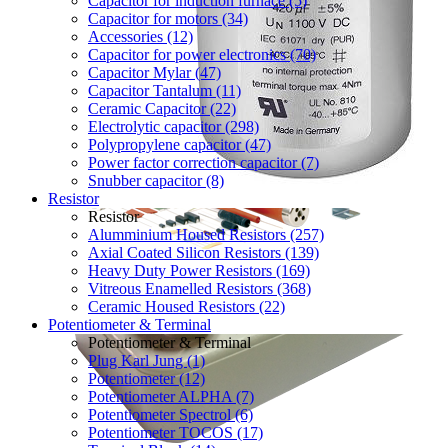
Capacitor for induction furnace (5)
Capacitor for motors (34)
Accessories (12)
Capacitor for power electronics (70)
Capacitor Mylar (47)
Capacitor Tantalum (11)
Ceramic Capacitor (22)
Electrolytic capacitor (298)
Polypropylene capacitor (47)
Power factor correction capacitor (7)
Snubber capacitor (8)
Resistor
Resistor
Alumminium Housed Resistors (257)
Axial Coated Silicon Resistors (139)
Heavy Duty Power Resistors (169)
Vitreous Enamelled Resistors (368)
Ceramic Housed Resistors (22)
Potentiometer & Terminal
Potentiometer & Terminal
Plug Karl Jung (1)
Potentiometer (12)
Potentiometer ALPHA (7)
Potentiometer Spectrol (6)
Potentiometer TOCOS (17)