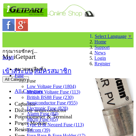
Select Language
▼
Home
Support
กรุณารอซักครู่...
News
My iGetpart
Scroll
Login
Register
หมวดหมู่สินค้า
เข้าสู่ระบบ
สมัครสมาชิก
Fuse
All Category
Fuse
Low Voltage Fuse (1804)
All Category
Medium Voltage Fuse (113)
British BS88 Fuse (230)
Semiconductor Fuse (955)
Capacitor
Electronic Fuse (828)
Discrete semiconductor
Alarm Fuse (84)
Potentiometer & Terminal
Micro Fuse (85)
Power Module
Type D & Neozed Fuse (113)
Resistor
Telcom (39)
Fuse
Fuse Base & Fuse Holder (17)