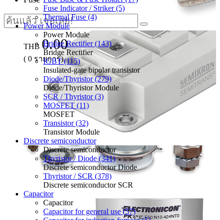
Fuse Indicator / Striker (5)
Thermal Fuse (4)
Power Module
Power Module
0.00
Bridge Rectifier (143)
THB
Bridge Rectifier
(
0
รายการ)
IGBT (115)
Insulated-gate bipolar transistor
Diode/Thyristor (279)
Diode/Thyristor Module
SCR / Thyristor (3)
MOSFET (11)
MOSFET
Transistor (32)
Transistor Module
Discrete semiconductor
Discrete semiconductor
Thyristor / Diode (341)
Discrete semiconductor Diode
Thyristor / SCR (378)
Discrete semiconductor SCR
Capacitor
Capacitor
Capacitor for general use (57)