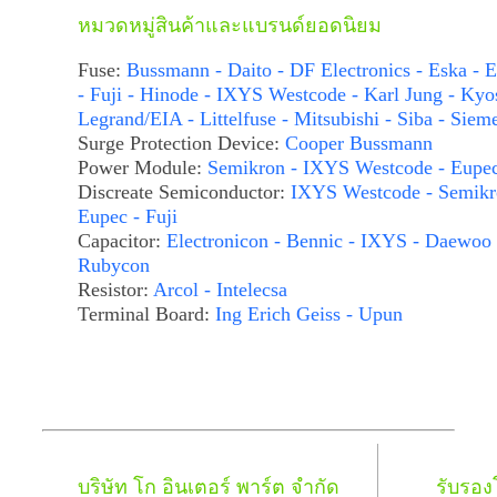
หมวดหมู่สินค้าและแบรนด์ยอดนิยม
Fuse:
Bussmann - Daito - DF Electronics - Eska - E
- Fuji - Hinode - IXYS Westcode - Karl Jung - Kyo
Legrand/EIA - Littelfuse - Mitsubishi - Siba - Siem
Surge Protection Device:
Cooper Bussmann
Power Module:
Semikron - IXYS Westcode - Eupe
Discreate Semiconductor:
IXYS Westcode - Semikr
Eupec - Fuji
Capacitor:
Electronicon - Bennic - IXYS - Daewoo 
Rubycon
Resistor:
Arcol - Intelecsa
Terminal Board:
Ing Erich Geiss - Upun
บริษัท โก อินเตอร์ พาร์ต จำกัด
รับรอ