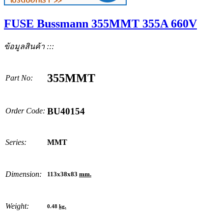
FUSE Bussmann 355MMT 355A 660V
ข้อมูลสินค้า :::
355MMT
Part No:
BU40154
Order Code:
Series:
MMT
Dimension:
113x38x83
mm.
Weight:
0.48
kg.