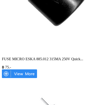
FUSE MICRO ESKA 885.012 315MA 250V Quick
...
฿
75
.-