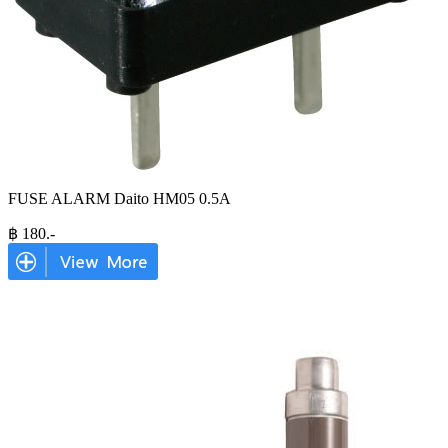
FUSE ALARM Daito HM05 0.5A
฿
180
.-