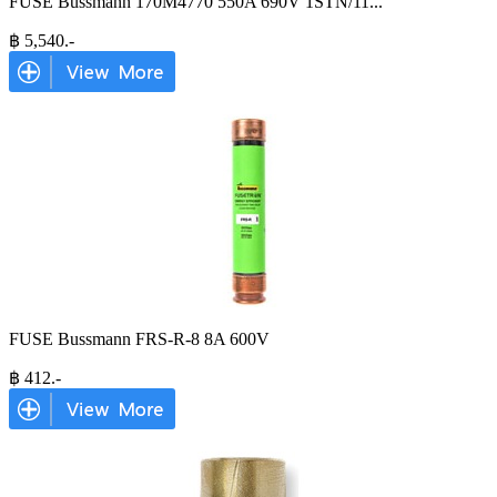
FUSE Bussmann 170M4770 550A 690V 1STN/11
...
฿
5,540
.-
FUSE Bussmann FRS-R-8 8A 600V
฿
412
.-