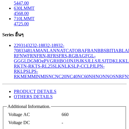
5447.00
630LMMT
4568.00
710LMMT
4725.00
Series อื่นๆ
229
314
32
32-188
32-189
32-
708
33
481
AM
ANL
ANN
ATC
ATO
BAF
BAN
BBS
BITIA
BLA
R
FNW
FRN
FRN-R
FRS
FRS-R
GBA
GF
GL-
GG
GLD
GMQ
gPV
GR
HBO
JJN
JJS
JKS
JLLS
JLS
JTD
KLK
KL
R
KTN-R
KTS-R
L25S
LKN
LKS
LP-CC
LPJ
LPN-
RK
LPS
LPS-
RK
MEM
MIN
MIS
NC
NC20
NC40
NC60
NH
NON
NOS
NRF
N
PRODUCT DETAILS
OTHERS DETAILS
Additional Information.
Voltage AC
660
Voltage DC
-