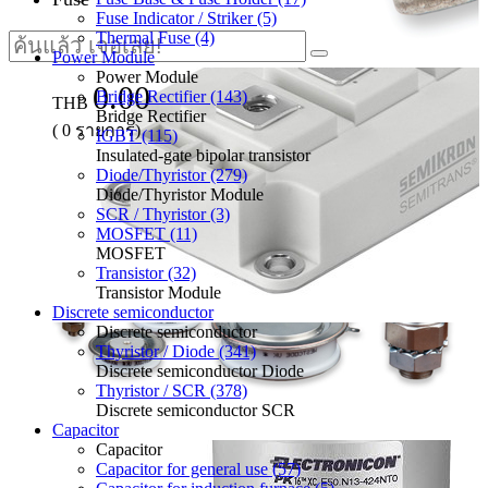
Fuse Indicator / Striker (5)
Thermal Fuse (4)
Power Module
Power Module
0.00
Bridge Rectifier (143)
THB
Bridge Rectifier
(
0
รายการ)
IGBT (115)
Insulated-gate bipolar transistor
Diode/Thyristor (279)
Diode/Thyristor Module
SCR / Thyristor (3)
MOSFET (11)
MOSFET
Transistor (32)
Transistor Module
Discrete semiconductor
Discrete semiconductor
Thyristor / Diode (341)
Discrete semiconductor Diode
Thyristor / SCR (378)
Discrete semiconductor SCR
Capacitor
Capacitor
Capacitor for general use (57)