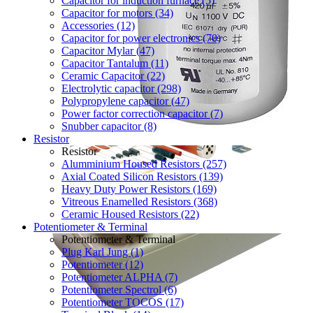
Capacitor for induction furnace (5)
Capacitor for motors (34)
Accessories (12)
Capacitor for power electronics (70)
Capacitor Mylar (47)
Capacitor Tantalum (11)
Ceramic Capacitor (22)
Electrolytic capacitor (298)
Polypropylene capacitor (47)
Power factor correction capacitor (7)
Snubber capacitor (8)
Resistor
Resistor
Alumminium Housed Resistors (257)
Axial Coated Silicon Resistors (139)
Heavy Duty Power Resistors (169)
Vitreous Enamelled Resistors (368)
Ceramic Housed Resistors (22)
Potentiometer & Terminal
Potentiometer & Terminal
Plug Karl Jung (1)
Potentiometer (12)
Potentiometer ALPHA (7)
Potentiometer Spectrol (6)
Potentiometer TOCOS (17)