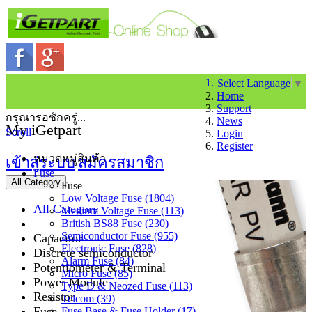
Select Language
▼
Home
Support
กรุณารอซักครู่...
News
My iGetpart
Scroll
Login
Register
หมวดหมู่สินค้า
เข้าสู่ระบบ
สมัครสมาชิก
Fuse
All Category
Fuse
Low Voltage Fuse (1804)
All Category
Medium Voltage Fuse (113)
British BS88 Fuse (230)
Semiconductor Fuse (955)
Capacitor
Electronic Fuse (828)
Discrete semiconductor
Alarm Fuse (84)
Potentiometer & Terminal
Micro Fuse (85)
Power Module
Type D & Neozed Fuse (113)
Resistor
Telcom (39)
Fuse
Fuse Base & Fuse Holder (17)