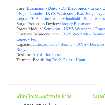
Fuse:
Bussmann - Daito - DF Electronics - Eska - E
- Fuji - Hinode - IXYS Westcode - Karl Jung - Kyo
Legrand/EIA - Littelfuse - Mitsubishi - Siba - Siem
Surge Protection Device:
Cooper Bussmann
Power Module:
Semikron - IXYS Westcode - Eupe
Discreate Semiconductor:
IXYS Westcode - Semikr
Eupec - Fuji
Capacitor:
Electronicon - Bennic - IXYS - Daewoo 
Rubycon
Resistor:
Arcol - Intelecsa
Terminal Board:
Ing Erich Geiss - Upun
บริษัท โก อินเตอร์ พาร์ต จำกัด
รับรอ