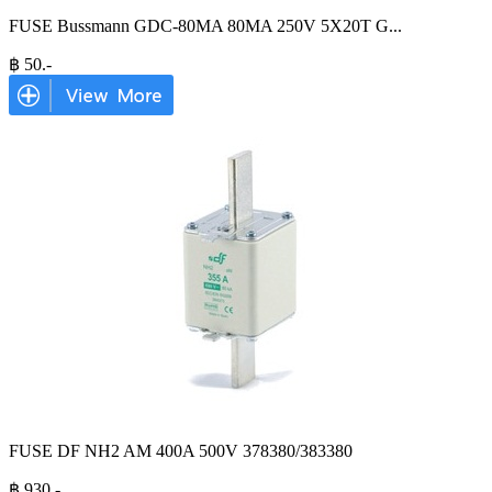
FUSE Bussmann GDC-80MA 80MA 250V 5X20T G
...
฿
50
.-
FUSE DF NH2 AM 400A 500V 378380/383380
฿
930
.-