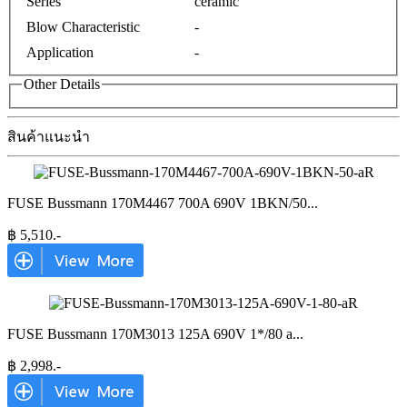
Series
ceramic
Blow Characteristic
-
Application
-
Other Details
สินค้าแนะนำ
FUSE Bussmann 170M4467 700A 690V 1BKN/50
...
฿
5,510
.-
FUSE Bussmann 170M3013 125A 690V 1*/80 a
...
฿
2,998
.-