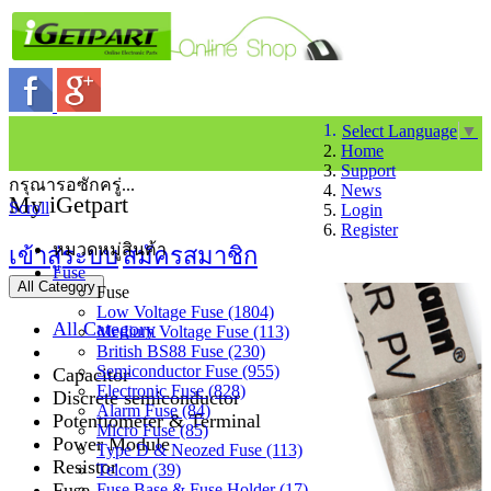
Select Language
▼
Home
Support
กรุณารอซักครู่...
News
My iGetpart
Scroll
Login
Register
หมวดหมู่สินค้า
เข้าสู่ระบบ
สมัครสมาชิก
Fuse
All Category
Fuse
Low Voltage Fuse (1804)
All Category
Medium Voltage Fuse (113)
British BS88 Fuse (230)
Semiconductor Fuse (955)
Capacitor
Electronic Fuse (828)
Discrete semiconductor
Alarm Fuse (84)
Potentiometer & Terminal
Micro Fuse (85)
Power Module
Type D & Neozed Fuse (113)
Resistor
Telcom (39)
Fuse
Fuse Base & Fuse Holder (17)