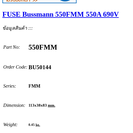
FUSE Bussmann 550FMM 550A 690V
ข้อมูลสินค้า :::
550FMM
Part No:
BU50144
Order Code:
Series:
FMM
Dimension:
113x38x83
mm.
Weight:
0.45
kg.