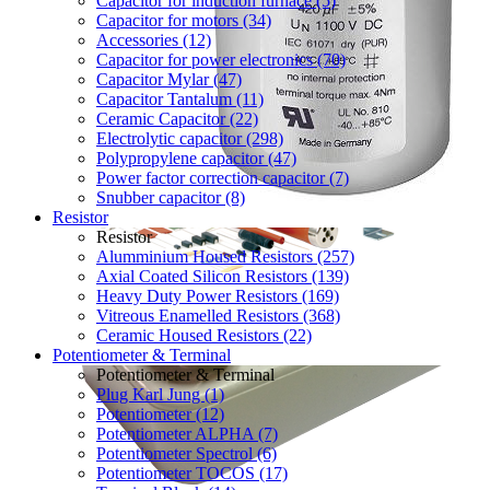
Capacitor for induction furnace (5)
Capacitor for motors (34)
Accessories (12)
Capacitor for power electronics (70)
Capacitor Mylar (47)
Capacitor Tantalum (11)
Ceramic Capacitor (22)
Electrolytic capacitor (298)
Polypropylene capacitor (47)
Power factor correction capacitor (7)
Snubber capacitor (8)
Resistor
Resistor
Alumminium Housed Resistors (257)
Axial Coated Silicon Resistors (139)
Heavy Duty Power Resistors (169)
Vitreous Enamelled Resistors (368)
Ceramic Housed Resistors (22)
Potentiometer & Terminal
Potentiometer & Terminal
Plug Karl Jung (1)
Potentiometer (12)
Potentiometer ALPHA (7)
Potentiometer Spectrol (6)
Potentiometer TOCOS (17)