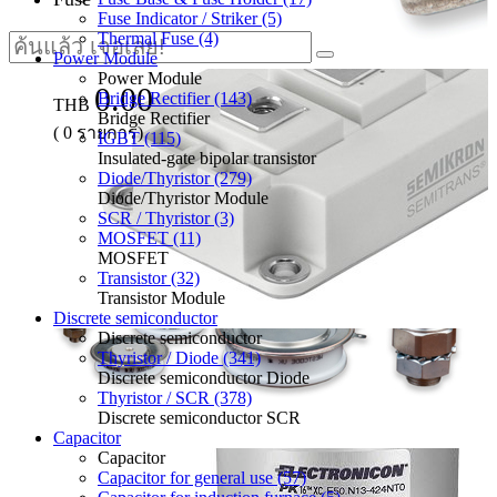
Fuse Indicator / Striker (5)
Thermal Fuse (4)
Power Module
Power Module
0.00
Bridge Rectifier (143)
THB
Bridge Rectifier
(
0
รายการ)
IGBT (115)
Insulated-gate bipolar transistor
Diode/Thyristor (279)
Diode/Thyristor Module
SCR / Thyristor (3)
MOSFET (11)
MOSFET
Transistor (32)
Transistor Module
Discrete semiconductor
Discrete semiconductor
Thyristor / Diode (341)
Discrete semiconductor Diode
Thyristor / SCR (378)
Discrete semiconductor SCR
Capacitor
Capacitor
Capacitor for general use (57)