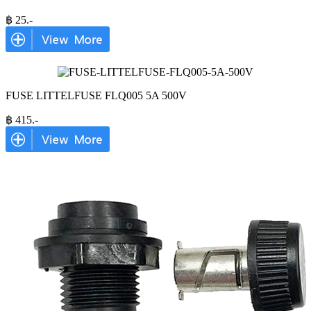
฿
25
.-
FUSE LITTELFUSE FLQ005 5A 500V
฿
415
.-