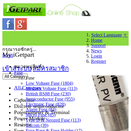
Select Language
▼
Home
Support
กรุณารอซักครู่...
News
My iGetpart
Scroll
Login
Register
หมวดหมู่สินค้า
เข้าสู่ระบบ
สมัครสมาชิก
Fuse
All Category
Fuse
Low Voltage Fuse (1804)
All Category
Medium Voltage Fuse (113)
British BS88 Fuse (230)
Semiconductor Fuse (955)
Capacitor
Electronic Fuse (828)
Discrete semiconductor
Alarm Fuse (84)
Potentiometer & Terminal
Micro Fuse (85)
Power Module
Type D & Neozed Fuse (113)
Resistor
Telcom (39)
Fuse
Fuse Base & Fuse Holder (17)