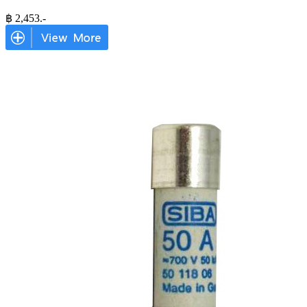
฿
2,453
.-