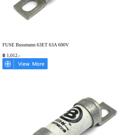
FUSE Bussmann 63ET 63A 690V
฿
1,012
.-