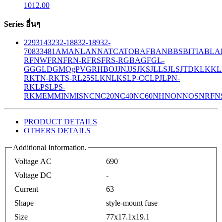
1012.00
Series อื่นๆ
229
314
32
32-188
32-189
32-
708
33
481
AM
ANL
ANN
ATC
ATO
BAF
BAN
BBS
BITIA
BLA
R
FNW
FRN
FRN-R
FRS
FRS-R
GBA
GF
GL-
GG
GLD
GMQ
gPV
GR
HBO
JJN
JJS
JKS
JLLS
JLS
JTD
KLK
KL
R
KTN-R
KTS-R
L25S
LKN
LKS
LP-CC
LPJ
LPN-
RK
LPS
LPS-
RK
MEM
MIN
MIS
NC
NC20
NC40
NC60
NH
NON
NOS
NRF
N
PRODUCT DETAILS
OTHERS DETAILS
Additional Information.
Voltage AC
690
Voltage DC
-
Current
63
Shape
style-mount fuse
Size
77x17.1x19.1