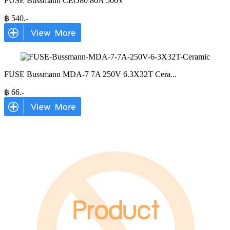
FUSE Bussmann CEO80 80A 500V
฿
540
.-
FUSE Bussmann MDA-7 7A 250V 6.3X32T Cera
...
฿
66
.-