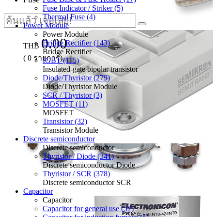
Fuse Indicator / Striker (5)
Thermal Fuse (4)
Power Module
Power Module
0.00
Bridge Rectifier (143)
THB
Bridge Rectifier
(
0
รายการ)
IGBT (115)
Insulated-gate bipolar transistor
Diode/Thyristor (279)
Diode/Thyristor Module
SCR / Thyristor (3)
MOSFET (11)
MOSFET
Transistor (32)
Transistor Module
Discrete semiconductor
Discrete semiconductor
Thyristor / Diode (341)
Discrete semiconductor Diode
Thyristor / SCR (378)
Discrete semiconductor SCR
Capacitor
Capacitor
Capacitor for general use (57)