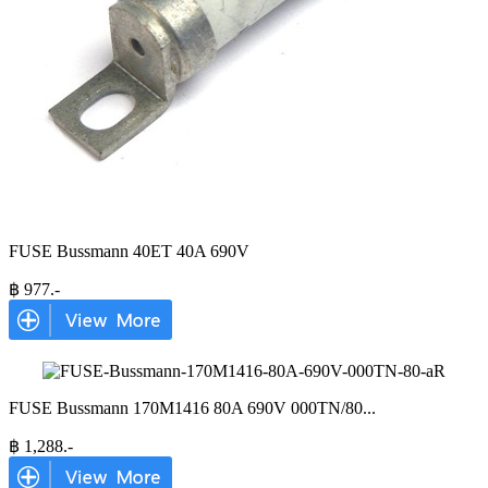
FUSE Bussmann 40ET 40A 690V
฿
977
.-
FUSE Bussmann 170M1416 80A 690V 000TN/80
...
฿
1,288
.-