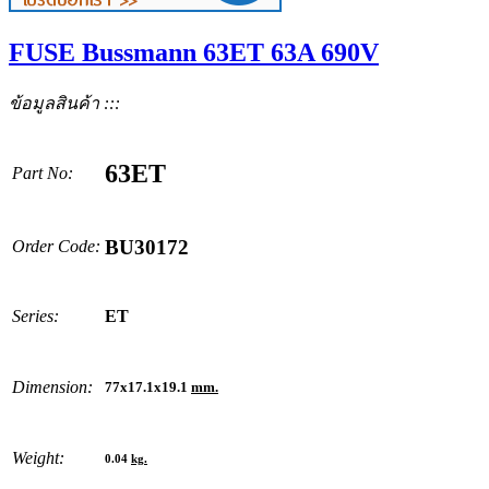
FUSE Bussmann 63ET 63A 690V
ข้อมูลสินค้า :::
63ET
Part No:
BU30172
Order Code:
Series:
ET
Dimension:
77x17.1x19.1
mm.
Weight:
0.04
kg.