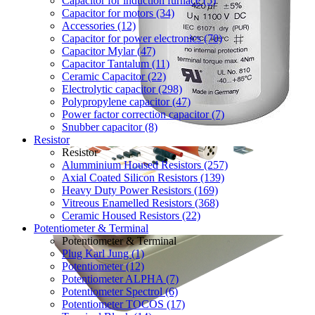
Capacitor for induction furnace (5)
Capacitor for motors (34)
Accessories (12)
Capacitor for power electronics (70)
Capacitor Mylar (47)
Capacitor Tantalum (11)
Ceramic Capacitor (22)
Electrolytic capacitor (298)
Polypropylene capacitor (47)
Power factor correction capacitor (7)
Snubber capacitor (8)
Resistor
Resistor
Alumminium Housed Resistors (257)
Axial Coated Silicon Resistors (139)
Heavy Duty Power Resistors (169)
Vitreous Enamelled Resistors (368)
Ceramic Housed Resistors (22)
Potentiometer & Terminal
Potentiometer & Terminal
Plug Karl Jung (1)
Potentiometer (12)
Potentiometer ALPHA (7)
Potentiometer Spectrol (6)
Potentiometer TOCOS (17)