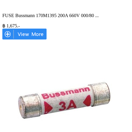
FUSE Bussmann 170M1395 200A 660V 000/80
...
฿
1,675
.-