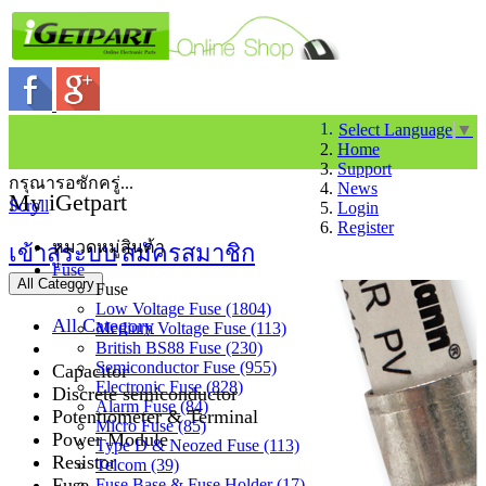
Select Language
▼
Home
Support
กรุณารอซักครู่...
News
My iGetpart
Scroll
Login
Register
หมวดหมู่สินค้า
เข้าสู่ระบบ
สมัครสมาชิก
Fuse
All Category
Fuse
Low Voltage Fuse (1804)
All Category
Medium Voltage Fuse (113)
British BS88 Fuse (230)
Semiconductor Fuse (955)
Capacitor
Electronic Fuse (828)
Discrete semiconductor
Alarm Fuse (84)
Potentiometer & Terminal
Micro Fuse (85)
Power Module
Type D & Neozed Fuse (113)
Resistor
Telcom (39)
Fuse
Fuse Base & Fuse Holder (17)