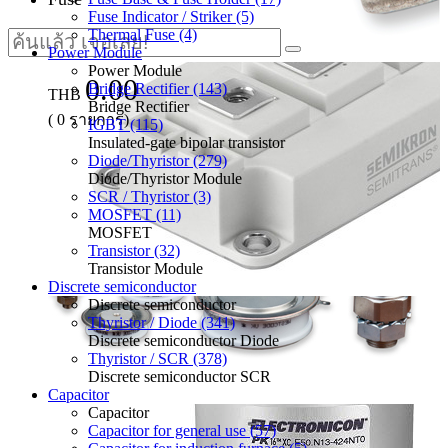
Fuse Indicator / Striker (5)
Thermal Fuse (4)
Power Module
Power Module
0.00
Bridge Rectifier (143)
THB
Bridge Rectifier
(
0
รายการ)
IGBT (115)
Insulated-gate bipolar transistor
Diode/Thyristor (279)
Diode/Thyristor Module
SCR / Thyristor (3)
MOSFET (11)
MOSFET
Transistor (32)
Transistor Module
Discrete semiconductor
Discrete semiconductor
Thyristor / Diode (341)
Discrete semiconductor Diode
Thyristor / SCR (378)
Discrete semiconductor SCR
Capacitor
Capacitor
Capacitor for general use (57)