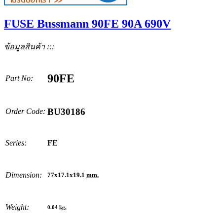
FUSE Bussmann 90FE 90A 690V
ข้อมูลสินค้า :::
90FE
Part No:
BU30186
Order Code:
Series:
FE
Dimension:
77x17.1x19.1
mm.
Weight:
0.04
kg.