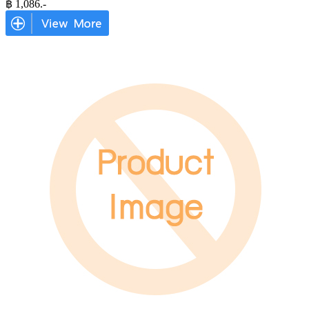
฿
1,086
.-