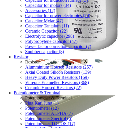
Capacitor for induction furnace (5)
Capacitor for motors (34)
Accessories (12)
Capacitor for power electronics (70)
Capacitor Mylar (47)
Capacitor Tantalum (11)
Ceramic Capacitor (22)
Electrolytic capacitor (298)
Polypropylene capacitor (47)
Power factor correction capacitor (7)
Snubber capacitor (8)
Resistor
Resistor
Alumminium Housed Resistors (257)
Axial Coated Silicon Resistors (139)
Heavy Duty Power Resistors (169)
Vitreous Enamelled Resistors (368)
Ceramic Housed Resistors (22)
Potentiometer & Terminal
Potentiometer & Terminal
Plug Karl Jung (1)
Potentiometer (12)
Potentiometer ALPHA (7)
Potentiometer Spectrol (6)
Potentiometer TOCOS (17)