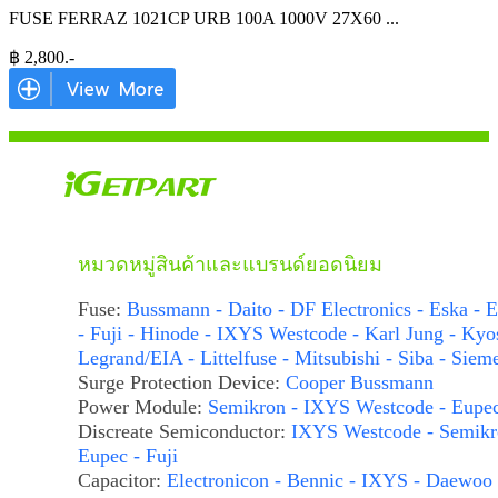
FUSE FERRAZ 1021CP URB 100A 1000V 27X60
...
฿
2,800
.-
หมวดหมู่สินค้าและแบรนด์ยอดนิยม
Fuse:
Bussmann - Daito - DF Electronics - Eska - E
- Fuji - Hinode - IXYS Westcode - Karl Jung - Kyo
Legrand/EIA - Littelfuse - Mitsubishi - Siba - Siem
Surge Protection Device:
Cooper Bussmann
Power Module:
Semikron - IXYS Westcode - Eupe
Discreate Semiconductor:
IXYS Westcode - Semikr
Eupec - Fuji
Capacitor:
Electronicon - Bennic - IXYS - Daewoo 