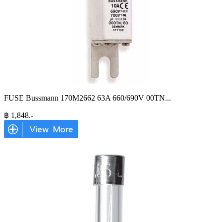
FUSE Bussmann 170M2662 63A 660/690V 00TN
...
฿
1,848
.-