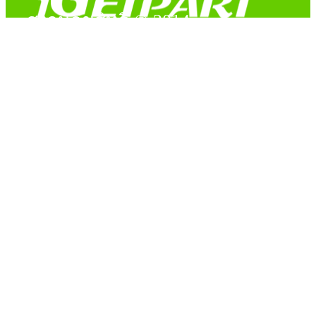
สงวนลิขสิทธิ์ © 2014
Copyright © 2014 iGetPart.com - All rights reserved.
Designated trademarks and brand are the property of their
respective owners.