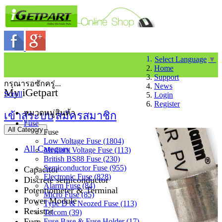
Select Language
▼
Home
Support
กรุณารอซักครู่...
News
My iGetpart
Scroll
Login
Register
หมวดหมู่สินค้า
เข้าสู่ระบบ
สมัครสมาชิก
Fuse
All Category
Fuse
Low Voltage Fuse (1804)
All Category
Medium Voltage Fuse (113)
British BS88 Fuse (230)
Semiconductor Fuse (955)
Capacitor
Electronic Fuse (828)
Discrete semiconductor
Alarm Fuse (84)
Potentiometer & Terminal
Micro Fuse (85)
Power Module
Type D & Neozed Fuse (113)
Resistor
Telcom (39)
Fuse
Fuse Base & Fuse Holder (17)