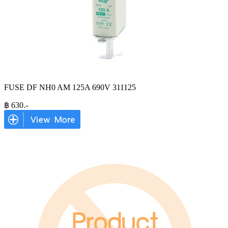
FUSE DF NH0 AM 125A 690V 311125
฿
630
.-