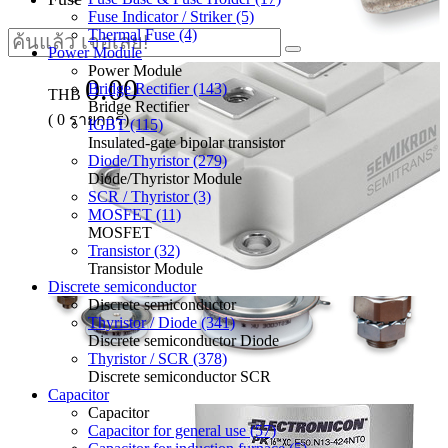
Fuse Indicator / Striker (5)
Thermal Fuse (4)
Power Module
Power Module
0.00
Bridge Rectifier (143)
THB
Bridge Rectifier
(
0
รายการ)
IGBT (115)
Insulated-gate bipolar transistor
Diode/Thyristor (279)
Diode/Thyristor Module
SCR / Thyristor (3)
MOSFET (11)
MOSFET
Transistor (32)
Transistor Module
Discrete semiconductor
Discrete semiconductor
Thyristor / Diode (341)
Discrete semiconductor Diode
Thyristor / SCR (378)
Discrete semiconductor SCR
Capacitor
Capacitor
Capacitor for general use (57)