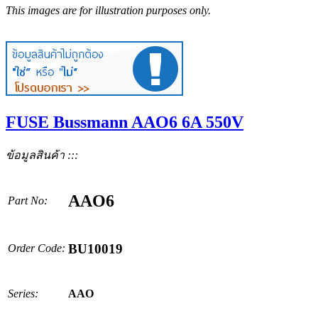
This images are for illustration purposes only.
FUSE Bussmann AAO6 6A 550V
ข้อมูลสินค้า :::
AAO6
Part No:
BU10019
Order Code:
Series:
AAO