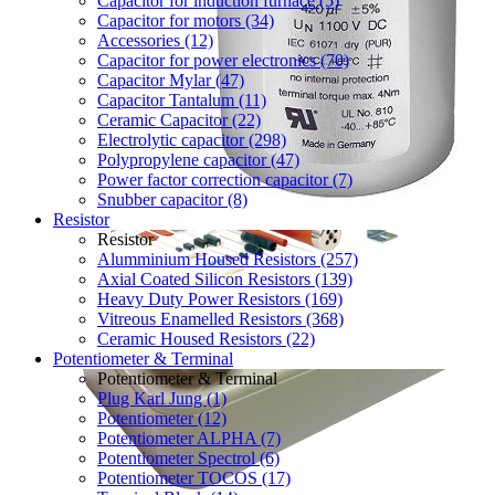
Capacitor for induction furnace (5)
Capacitor for motors (34)
Accessories (12)
Capacitor for power electronics (70)
Capacitor Mylar (47)
Capacitor Tantalum (11)
Ceramic Capacitor (22)
Electrolytic capacitor (298)
Polypropylene capacitor (47)
Power factor correction capacitor (7)
Snubber capacitor (8)
Resistor
Resistor
Alumminium Housed Resistors (257)
Axial Coated Silicon Resistors (139)
Heavy Duty Power Resistors (169)
Vitreous Enamelled Resistors (368)
Ceramic Housed Resistors (22)
Potentiometer & Terminal
Potentiometer & Terminal
Plug Karl Jung (1)
Potentiometer (12)
Potentiometer ALPHA (7)
Potentiometer Spectrol (6)
Potentiometer TOCOS (17)