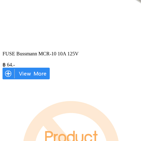
FUSE Bussmann MCR-10 10A 125V
฿
64
.-