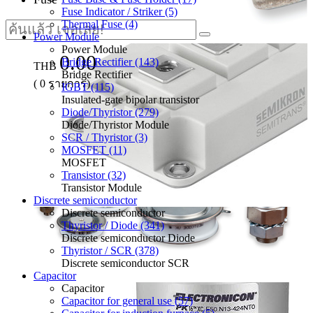
Fuse Indicator / Striker (5)
Thermal Fuse (4)
Power Module
Power Module
0.00
Bridge Rectifier (143)
THB
Bridge Rectifier
(
0
รายการ)
IGBT (115)
Insulated-gate bipolar transistor
Diode/Thyristor (279)
Diode/Thyristor Module
SCR / Thyristor (3)
MOSFET (11)
MOSFET
Transistor (32)
Transistor Module
Discrete semiconductor
Discrete semiconductor
Thyristor / Diode (341)
Discrete semiconductor Diode
Thyristor / SCR (378)
Discrete semiconductor SCR
Capacitor
Capacitor
Capacitor for general use (57)