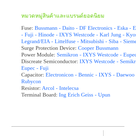
หมวดหมู่สินค้าและแบรนด์ยอดนิยม
Fuse:
Bussmann - Daito - DF Electronics - Eska - E
- Fuji - Hinode - IXYS Westcode - Karl Jung - Kyo
Legrand/EIA - Littelfuse - Mitsubishi - Siba - Siem
Surge Protection Device:
Cooper Bussmann
Power Module:
Semikron - IXYS Westcode - Eupe
Discreate Semiconductor:
IXYS Westcode - Semikr
Eupec - Fuji
Capacitor:
Electronicon - Bennic - IXYS - Daewoo 
Rubycon
Resistor:
Arcol - Intelecsa
Terminal Board:
Ing Erich Geiss - Upun