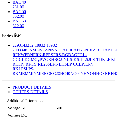
BAO40
281.00
BAO50
302.00
BAO63
322.00
Series อื่นๆ
229
314
32
32-188
32-189
32-
708
33
481
AM
ANL
ANN
ATC
ATO
BAF
BAN
BBS
BITIA
BLA
R
FNW
FRN
FRN-R
FRS
FRS-R
GBA
GF
GL-
GG
GLD
GMQ
gPV
GR
HBO
JJN
JJS
JKS
JLLS
JLS
JTD
KLK
KL
R
KTN-R
KTS-R
L25S
LKN
LKS
LP-CC
LPJ
LPN-
RK
LPS
LPS-
RK
MEM
MIN
MIS
NC
NC20
NC40
NC60
NH
NON
NOS
NRF
N
PRODUCT DETAILS
OTHERS DETAILS
Additional Information.
Voltage AC
500
Voltage DC
-