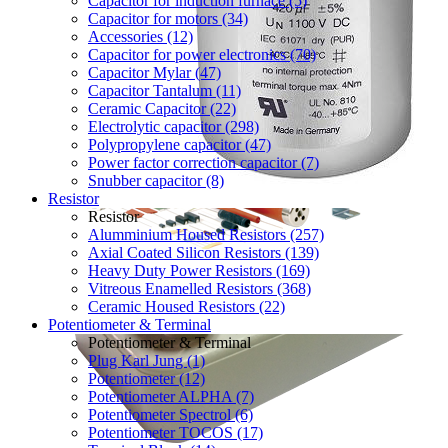
Capacitor for induction furnace (5)
Capacitor for motors (34)
Accessories (12)
Capacitor for power electronics (70)
Capacitor Mylar (47)
Capacitor Tantalum (11)
Ceramic Capacitor (22)
Electrolytic capacitor (298)
Polypropylene capacitor (47)
Power factor correction capacitor (7)
Snubber capacitor (8)
Resistor
Resistor
Alumminium Housed Resistors (257)
Axial Coated Silicon Resistors (139)
Heavy Duty Power Resistors (169)
Vitreous Enamelled Resistors (368)
Ceramic Housed Resistors (22)
Potentiometer & Terminal
Potentiometer & Terminal
Plug Karl Jung (1)
Potentiometer (12)
Potentiometer ALPHA (7)
Potentiometer Spectrol (6)
Potentiometer TOCOS (17)