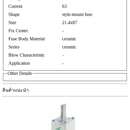
Current
63
Shape
style-mount fuse
Size
21.4x87
Fix Center
-
Fuse Body Material
ceramic
Series
ceramic
Blow Characteristic
-
Application
-
Other Details
สินค้าแนะนำ