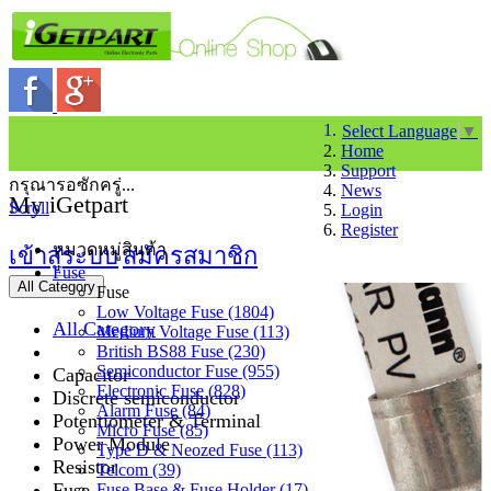
Select Language
▼
Home
Support
กรุณารอซักครู่...
News
My iGetpart
Scroll
Login
Register
หมวดหมู่สินค้า
เข้าสู่ระบบ
สมัครสมาชิก
Fuse
All Category
Fuse
Low Voltage Fuse (1804)
All Category
Medium Voltage Fuse (113)
British BS88 Fuse (230)
Semiconductor Fuse (955)
Capacitor
Electronic Fuse (828)
Discrete semiconductor
Alarm Fuse (84)
Potentiometer & Terminal
Micro Fuse (85)
Power Module
Type D & Neozed Fuse (113)
Resistor
Telcom (39)
Fuse
Fuse Base & Fuse Holder (17)