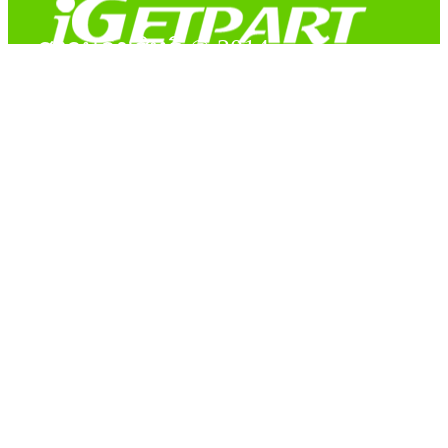
สงวนลิขสิทธิ์ © 2014
Copyright © 2014 iGetPart.com - All rights reserved.
Designated trademarks and brand are the property of their
respective owners.