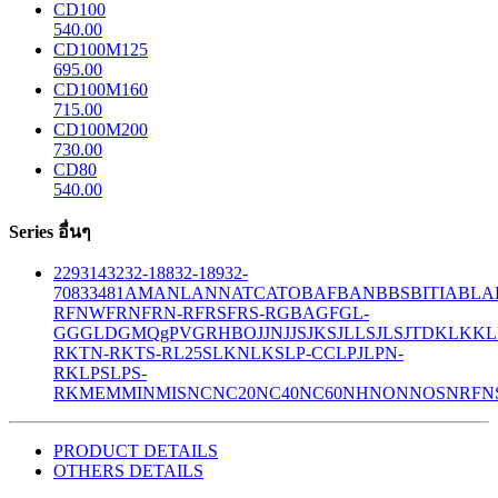
CD100
540.00
CD100M125
695.00
CD100M160
715.00
CD100M200
730.00
CD80
540.00
Series อื่นๆ
229
314
32
32-188
32-189
32-
708
33
481
AM
ANL
ANN
ATC
ATO
BAF
BAN
BBS
BITIA
BLA
R
FNW
FRN
FRN-R
FRS
FRS-R
GBA
GF
GL-
GG
GLD
GMQ
gPV
GR
HBO
JJN
JJS
JKS
JLLS
JLS
JTD
KLK
KL
R
KTN-R
KTS-R
L25S
LKN
LKS
LP-CC
LPJ
LPN-
RK
LPS
LPS-
RK
MEM
MIN
MIS
NC
NC20
NC40
NC60
NH
NON
NOS
NRF
N
PRODUCT DETAILS
OTHERS DETAILS