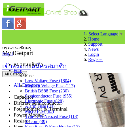
Select Language
▼
Home
Support
กรุณารอซักครู่...
News
My iGetpart
Scroll
Login
Register
หมวดหมู่สินค้า
เข้าสู่ระบบ
สมัครสมาชิก
Fuse
All Category
Fuse
Low Voltage Fuse (1804)
All Category
Medium Voltage Fuse (113)
British BS88 Fuse (230)
Semiconductor Fuse (955)
Capacitor
Electronic Fuse (828)
Discrete semiconductor
Alarm Fuse (84)
Potentiometer & Terminal
Micro Fuse (85)
Power Module
Type D & Neozed Fuse (113)
Resistor
Telcom (39)
Fuse
Fuse Base & Fuse Holder (17)