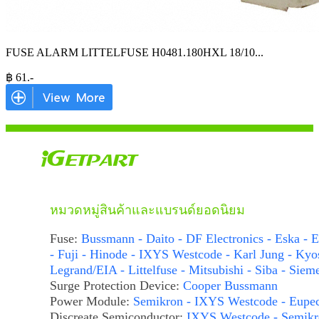
FUSE ALARM LITTELFUSE H0481.180HXL 18/10
...
฿
61
.-
หมวดหมู่สินค้าและแบรนด์ยอดนิยม
Fuse:
Bussmann - Daito - DF Electronics - Eska - E
- Fuji - Hinode - IXYS Westcode - Karl Jung - Kyo
Legrand/EIA - Littelfuse - Mitsubishi - Siba - Siem
Surge Protection Device:
Cooper Bussmann
Power Module:
Semikron - IXYS Westcode - Eupe
Discreate Semiconductor:
IXYS Westcode - Semikr