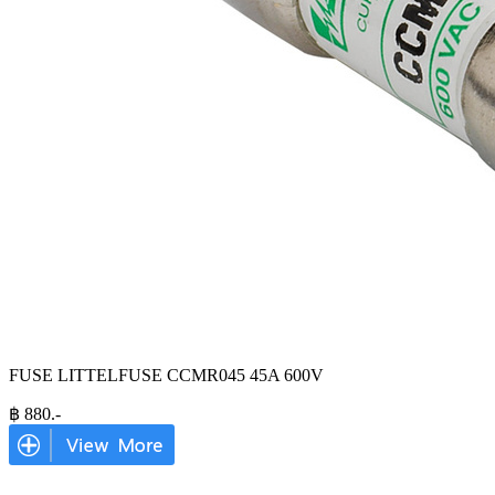
FUSE LITTELFUSE CCMR045 45A 600V
฿
880
.-