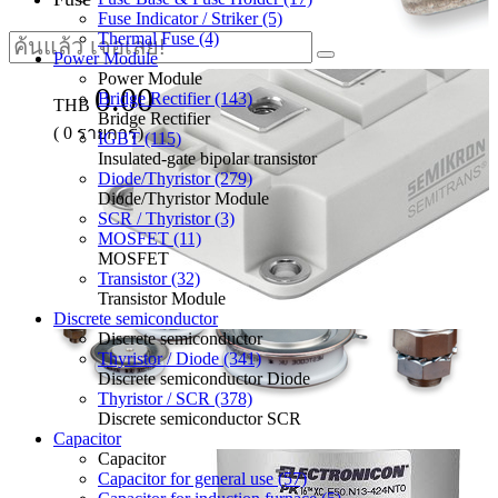
Fuse Indicator / Striker (5)
Thermal Fuse (4)
Power Module
Power Module
0.00
Bridge Rectifier (143)
THB
Bridge Rectifier
(
0
รายการ)
IGBT (115)
Insulated-gate bipolar transistor
Diode/Thyristor (279)
Diode/Thyristor Module
SCR / Thyristor (3)
MOSFET (11)
MOSFET
Transistor (32)
Transistor Module
Discrete semiconductor
Discrete semiconductor
Thyristor / Diode (341)
Discrete semiconductor Diode
Thyristor / SCR (378)
Discrete semiconductor SCR
Capacitor
Capacitor
Capacitor for general use (57)