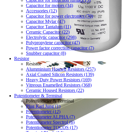
Capacitor for induction furnace (5)
Capacitor for motors (34)
Accessories (12)
Capacitor for power electronics (70)
Capacitor Mylar (47)
Capacitor Tantalum (11)
Ceramic Capacitor (22)
Electrolytic capacitor (298)
Polypropylene capacitor (47)
Power factor correction capacitor (7)
Snubber capacitor (8)
Resistor
Resistor
Alumminium Housed Resistors (257)
Axial Coated Silicon Resistors (139)
Heavy Duty Power Resistors (169)
Vitreous Enamelled Resistors (368)
Ceramic Housed Resistors (22)
Potentiometer & Terminal
Potentiometer & Terminal
Plug Karl Jung (1)
Potentiometer (12)
Potentiometer ALPHA (7)
Potentiometer Spectrol (6)
Potentiometer TOCOS (17)