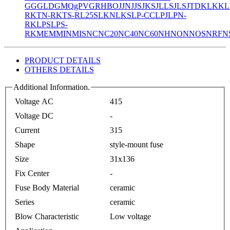
GG
GLD
GMQ
gPV
GR
HBO
JJN
JJS
JKS
JLLS
JLS
JTD
KLK
KL
R
KTN-R
KTS-R
L25S
LKN
LKS
LP-CC
LPJ
LPN-
RK
LPS
LPS-
RK
MEM
MIN
MIS
NC
NC20
NC40
NC60
NH
NON
NOS
NRF
N
PRODUCT DETAILS
OTHERS DETAILS
Additional Information.
Voltage AC
415
Voltage DC
-
Current
315
Shape
style-mount fuse
Size
31x136
Fix Center
-
Fuse Body Material
ceramic
Series
ceramic
Blow Characteristic
Low voltage