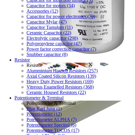
Capacitor for induction furnace (5)
Capacitor for motors (34)
Accessories (12)
Capacitor for power electronics (70)
Capacitor Mylar (47)
Capacitor Tantalum (11)
Ceramic Capacitor (22)
Electrolytic capacitor (298)
Polypropylene capacitor (47)
Power factor correction capacitor (7)
Snubber capacitor (8)
Resistor
Resistor
Alumminium Housed Resistors (257)
Axial Coated Silicon Resistors (139)
Heavy Duty Power Resistors (169)
Vitreous Enamelled Resistors (368)
Ceramic Housed Resistors (22)
Potentiometer & Terminal
Potentiometer & Terminal
Plug Karl Jung (1)
Potentiometer (12)
Potentiometer ALPHA (7)
Potentiometer Spectrol (6)
Potentiometer TOCOS (17)