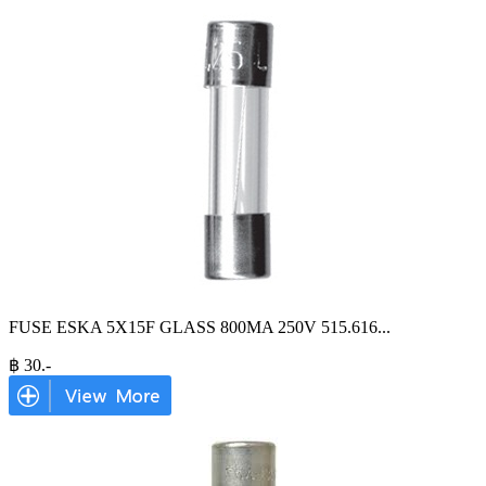
FUSE ESKA 5X15F GLASS 800MA 250V 515.616
...
฿
30
.-