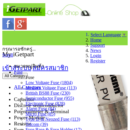
Select Language
▼
Home
Support
กรุณารอซักครู่...
News
My iGetpart
Scroll
Login
Register
หมวดหมู่สินค้า
เข้าสู่ระบบ
สมัครสมาชิก
Fuse
All Category
Fuse
Low Voltage Fuse (1804)
All Category
Medium Voltage Fuse (113)
British BS88 Fuse (230)
Semiconductor Fuse (955)
Capacitor
Electronic Fuse (828)
Discrete semiconductor
Alarm Fuse (84)
Potentiometer & Terminal
Micro Fuse (85)
Power Module
Type D & Neozed Fuse (113)
Resistor
Telcom (39)
Fuse
Fuse Base & Fuse Holder (17)