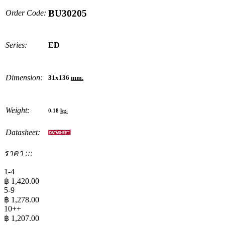
BU30205
Order Code:
Series:
ED
Dimension:
31x136
mm.
Weight:
0.18
kg.
Datasheet:
ราคา :::
1-4
฿
1,420.00
5-9
฿
1,278.00
10++
฿
1,207.00