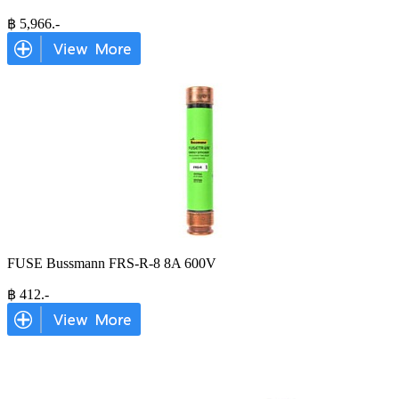
฿
5,966
.-
FUSE Bussmann FRS-R-8 8A 600V
฿
412
.-