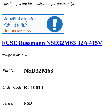
This images are for illustration purposes only.
FUSE Bussmann NSD32M63 32A 415V
ข้อมูลสินค้า :::
NSD32M63
Part No:
BU10614
Order Code:
Series:
NSD