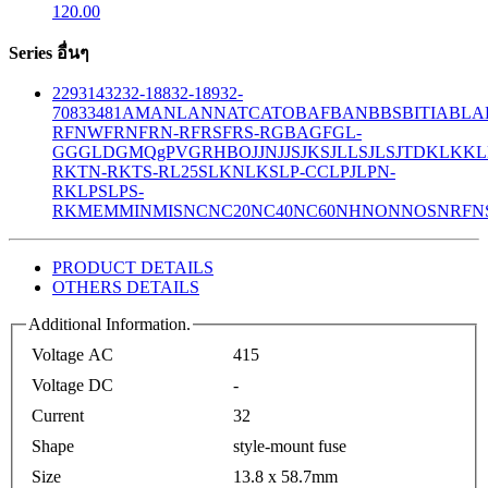
120.00
Series อื่นๆ
229
314
32
32-188
32-189
32-
708
33
481
AM
ANL
ANN
ATC
ATO
BAF
BAN
BBS
BITIA
BLA
R
FNW
FRN
FRN-R
FRS
FRS-R
GBA
GF
GL-
GG
GLD
GMQ
gPV
GR
HBO
JJN
JJS
JKS
JLLS
JLS
JTD
KLK
KL
R
KTN-R
KTS-R
L25S
LKN
LKS
LP-CC
LPJ
LPN-
RK
LPS
LPS-
RK
MEM
MIN
MIS
NC
NC20
NC40
NC60
NH
NON
NOS
NRF
N
PRODUCT DETAILS
OTHERS DETAILS
Additional Information.
Voltage AC
415
Voltage DC
-
Current
32
Shape
style-mount fuse
Size
13.8 x 58.7mm