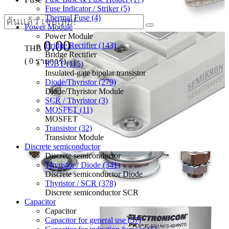
Fuse Indicator / Striker (5)
Thermal Fuse (4)
Power Module
Power Module
0.00
Bridge Rectifier (143)
THB
Bridge Rectifier
(
0
รายการ)
IGBT (115)
Insulated-gate bipolar transistor
Diode/Thyristor (279)
Diode/Thyristor Module
SCR / Thyristor (3)
MOSFET (11)
MOSFET
Transistor (32)
Transistor Module
Discrete semiconductor
Discrete semiconductor
Thyristor / Diode (341)
Discrete semiconductor Diode
Thyristor / SCR (378)
Discrete semiconductor SCR
Capacitor
Capacitor
Capacitor for general use (57)