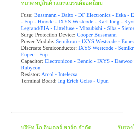
หมวดหมู่สินค้าและแบรนด์ยอดนิยม
Fuse:
Bussmann - Daito - DF Electronics - Eska - E
- Fuji - Hinode - IXYS Westcode - Karl Jung - Kyo
Legrand/EIA - Littelfuse - Mitsubishi - Siba - Siem
Surge Protection Device:
Cooper Bussmann
Power Module:
Semikron - IXYS Westcode - Eupe
Discreate Semiconductor:
IXYS Westcode - Semikr
Eupec - Fuji
Capacitor:
Electronicon - Bennic - IXYS - Daewoo 
Rubycon
Resistor:
Arcol - Intelecsa
Terminal Board:
Ing Erich Geiss - Upun
บริษัท โก อินเตอร์ พาร์ต จำกัด
รับรอ