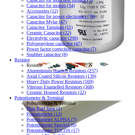
Capacitor for induction furnace (5)
Capacitor for motors (34)
Accessories (12)
Capacitor for power electronics (70)
Capacitor Mylar (47)
Capacitor Tantalum (11)
Ceramic Capacitor (22)
Electrolytic capacitor (298)
Polypropylene capacitor (47)
Power factor correction capacitor (7)
Snubber capacitor (8)
Resistor
Resistor
Alumminium Housed Resistors (257)
Axial Coated Silicon Resistors (139)
Heavy Duty Power Resistors (169)
Vitreous Enamelled Resistors (368)
Ceramic Housed Resistors (22)
Potentiometer & Terminal
Potentiometer & Terminal
Plug Karl Jung (1)
Potentiometer (12)
Potentiometer ALPHA (7)
Potentiometer Spectrol (6)
Potentiometer TOCOS (17)