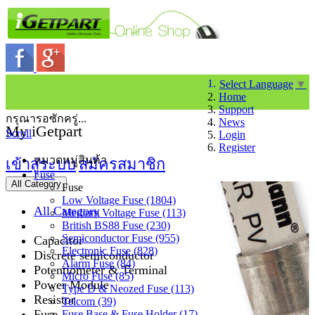
Select Language
▼
Home
Support
กรุณารอซักครู่...
News
My iGetpart
Scroll
Login
Register
หมวดหมู่สินค้า
เข้าสู่ระบบ
สมัครสมาชิก
Fuse
All Category
Fuse
Low Voltage Fuse (1804)
All Category
Medium Voltage Fuse (113)
British BS88 Fuse (230)
Semiconductor Fuse (955)
Capacitor
Electronic Fuse (828)
Discrete semiconductor
Alarm Fuse (84)
Potentiometer & Terminal
Micro Fuse (85)
Power Module
Type D & Neozed Fuse (113)
Resistor
Telcom (39)
Fuse
Fuse Base & Fuse Holder (17)