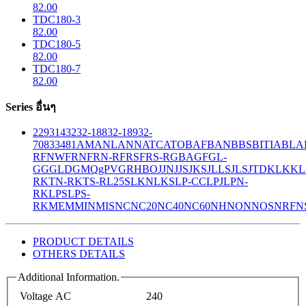
82.00
TDC180-3
82.00
TDC180-5
82.00
TDC180-7
82.00
Series อื่นๆ
229
314
32
32-188
32-189
32-
708
33
481
AM
ANL
ANN
ATC
ATO
BAF
BAN
BBS
BITIA
BLA
R
FNW
FRN
FRN-R
FRS
FRS-R
GBA
GF
GL-
GG
GLD
GMQ
gPV
GR
HBO
JJN
JJS
JKS
JLLS
JLS
JTD
KLK
KL
R
KTN-R
KTS-R
L25S
LKN
LKS
LP-CC
LPJ
LPN-
RK
LPS
LPS-
RK
MEM
MIN
MIS
NC
NC20
NC40
NC60
NH
NON
NOS
NRF
N
PRODUCT DETAILS
OTHERS DETAILS
Additional Information.
Voltage AC
240