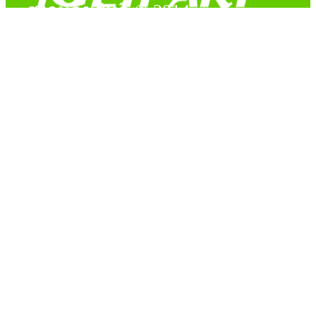
สงวนลิขสิทธิ์ © 2014
Copyright © 2014 iGetPart.com - All rights reserved.
Designated trademarks and brand are the property of their
respective owners.