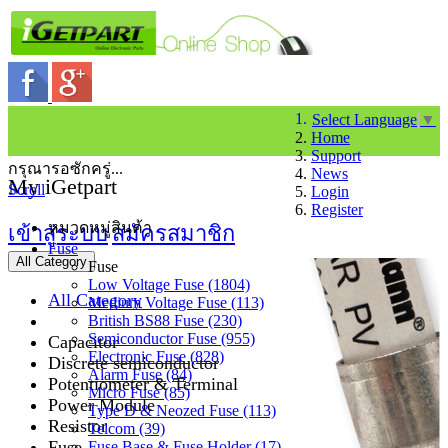
Select Language
▼
Home
Support
กรุณารอซักครู่...
News
My iGetpart
Scroll
Login
Register
หมวดหมู่สินค้า
เข้าสู่ระบบ
สมัครสมาชิก
Fuse
All Category
Fuse
Low Voltage Fuse (1804)
All Category
Medium Voltage Fuse (113)
British BS88 Fuse (230)
Semiconductor Fuse (955)
Capacitor
Electronic Fuse (828)
Discrete semiconductor
Alarm Fuse (84)
Potentiometer & Terminal
Micro Fuse (85)
Power Module
Type D & Neozed Fuse (113)
Resistor
Telcom (39)
Fuse
Fuse Base & Fuse Holder (17)