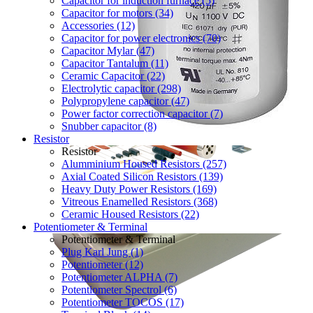
Capacitor for induction furnace (5)
Capacitor for motors (34)
Accessories (12)
Capacitor for power electronics (70)
Capacitor Mylar (47)
Capacitor Tantalum (11)
Ceramic Capacitor (22)
Electrolytic capacitor (298)
Polypropylene capacitor (47)
Power factor correction capacitor (7)
Snubber capacitor (8)
Resistor
Resistor
Alumminium Housed Resistors (257)
Axial Coated Silicon Resistors (139)
Heavy Duty Power Resistors (169)
Vitreous Enamelled Resistors (368)
Ceramic Housed Resistors (22)
Potentiometer & Terminal
Potentiometer & Terminal
Plug Karl Jung (1)
Potentiometer (12)
Potentiometer ALPHA (7)
Potentiometer Spectrol (6)
Potentiometer TOCOS (17)