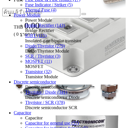
Fuse Indicator / Striker (5)
Thermal Fuse (4)
Power Module
Power Module
0.00
Bridge Rectifier (143)
THB
Bridge Rectifier
(
0
รายการ)
IGBT (115)
Insulated-gate bipolar transistor
Diode/Thyristor (279)
Diode/Thyristor Module
SCR / Thyristor (3)
MOSFET (11)
MOSFET
Transistor (32)
Transistor Module
Discrete semiconductor
Discrete semiconductor
Thyristor / Diode (341)
Discrete semiconductor Diode
Thyristor / SCR (378)
Discrete semiconductor SCR
Capacitor
Capacitor
Capacitor for general use (57)