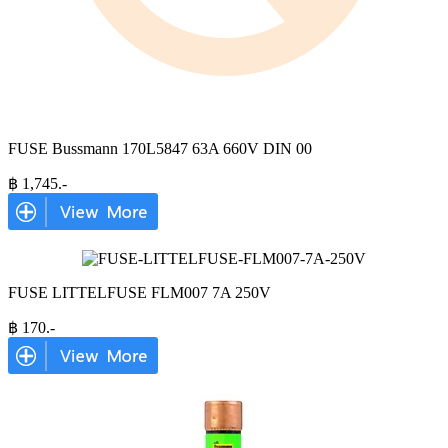
FUSE Bussmann 170L5847 63A 660V DIN 00
฿
1,745
.-
FUSE LITTELFUSE FLM007 7A 250V
฿
170
.-