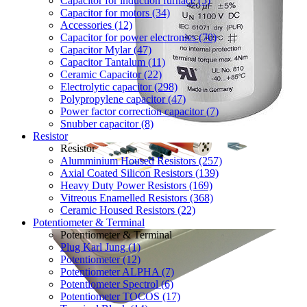
Capacitor for induction furnace (5)
Capacitor for motors (34)
Accessories (12)
Capacitor for power electronics (70)
Capacitor Mylar (47)
Capacitor Tantalum (11)
Ceramic Capacitor (22)
Electrolytic capacitor (298)
Polypropylene capacitor (47)
Power factor correction capacitor (7)
Snubber capacitor (8)
Resistor
Resistor
Alumminium Housed Resistors (257)
Axial Coated Silicon Resistors (139)
Heavy Duty Power Resistors (169)
Vitreous Enamelled Resistors (368)
Ceramic Housed Resistors (22)
Potentiometer & Terminal
Potentiometer & Terminal
Plug Karl Jung (1)
Potentiometer (12)
Potentiometer ALPHA (7)
Potentiometer Spectrol (6)
Potentiometer TOCOS (17)