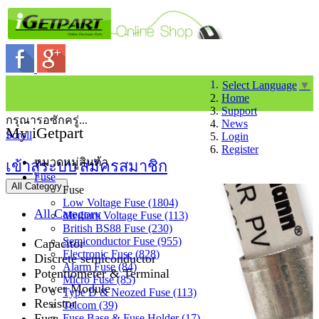
Select Language
▼
Home
Support
กรุณารอซักครู่...
News
My iGetpart
Scroll
Login
Register
หมวดหมู่สินค้า
เข้าสู่ระบบ
สมัครสมาชิก
Fuse
All Category
Fuse
Low Voltage Fuse (1804)
All Category
Medium Voltage Fuse (113)
British BS88 Fuse (230)
Semiconductor Fuse (955)
Capacitor
Electronic Fuse (828)
Discrete semiconductor
Alarm Fuse (84)
Potentiometer & Terminal
Micro Fuse (85)
Power Module
Type D & Neozed Fuse (113)
Resistor
Telcom (39)
Fuse
Fuse Base & Fuse Holder (17)