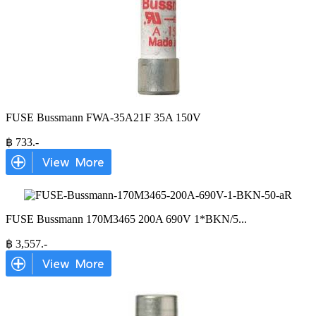
FUSE Bussmann FWA-35A21F 35A 150V
฿
733
.-
FUSE Bussmann 170M3465 200A 690V 1*BKN/5
...
฿
3,557
.-