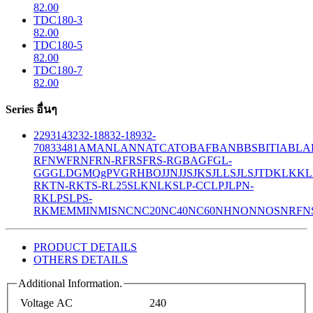
82.00
TDC180-3
82.00
TDC180-5
82.00
TDC180-7
82.00
Series อื่นๆ
229
314
32
32-188
32-189
32-
708
33
481
AM
ANL
ANN
ATC
ATO
BAF
BAN
BBS
BITIA
BLA
R
FNW
FRN
FRN-R
FRS
FRS-R
GBA
GF
GL-
GG
GLD
GMQ
gPV
GR
HBO
JJN
JJS
JKS
JLLS
JLS
JTD
KLK
KL
R
KTN-R
KTS-R
L25S
LKN
LKS
LP-CC
LPJ
LPN-
RK
LPS
LPS-
RK
MEM
MIN
MIS
NC
NC20
NC40
NC60
NH
NON
NOS
NRF
N
PRODUCT DETAILS
OTHERS DETAILS
Additional Information.
Voltage AC
240