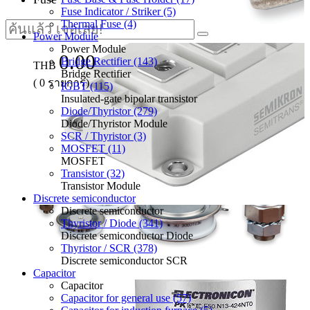
Fuse Indicator / Striker (5)
Thermal Fuse (4)
Power Module
Power Module
0.00
Bridge Rectifier (143)
THB
Bridge Rectifier
(
0
รายการ)
IGBT (115)
Insulated-gate bipolar transistor
Diode/Thyristor (279)
Diode/Thyristor Module
SCR / Thyristor (3)
MOSFET (11)
MOSFET
Transistor (32)
Transistor Module
Discrete semiconductor
Discrete semiconductor
Thyristor / Diode (341)
Discrete semiconductor Diode
Thyristor / SCR (378)
Discrete semiconductor SCR
Capacitor
Capacitor
Capacitor for general use (57)