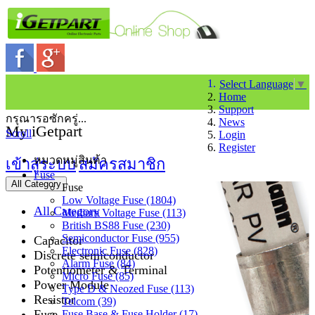
Select Language
▼
Home
Support
กรุณารอซักครู่...
News
My iGetpart
Scroll
Login
Register
หมวดหมู่สินค้า
เข้าสู่ระบบ
สมัครสมาชิก
Fuse
All Category
Fuse
Low Voltage Fuse (1804)
All Category
Medium Voltage Fuse (113)
British BS88 Fuse (230)
Semiconductor Fuse (955)
Capacitor
Electronic Fuse (828)
Discrete semiconductor
Alarm Fuse (84)
Potentiometer & Terminal
Micro Fuse (85)
Power Module
Type D & Neozed Fuse (113)
Resistor
Telcom (39)
Fuse
Fuse Base & Fuse Holder (17)