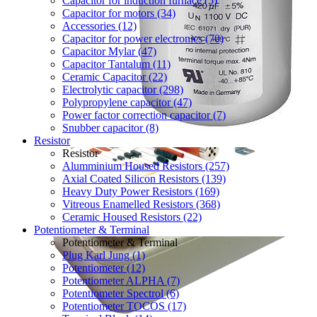
Capacitor for induction furnace (5)
Capacitor for motors (34)
Accessories (12)
Capacitor for power electronics (70)
Capacitor Mylar (47)
Capacitor Tantalum (11)
Ceramic Capacitor (22)
Electrolytic capacitor (298)
Polypropylene capacitor (47)
Power factor correction capacitor (7)
Snubber capacitor (8)
Resistor
Resistor
Alumminium Housed Resistors (257)
Axial Coated Silicon Resistors (139)
Heavy Duty Power Resistors (169)
Vitreous Enamelled Resistors (368)
Ceramic Housed Resistors (22)
Potentiometer & Terminal
Potentiometer & Terminal
Plug Karl Jung (1)
Potentiometer (12)
Potentiometer ALPHA (7)
Potentiometer Spectrol (6)
Potentiometer TOCOS (17)