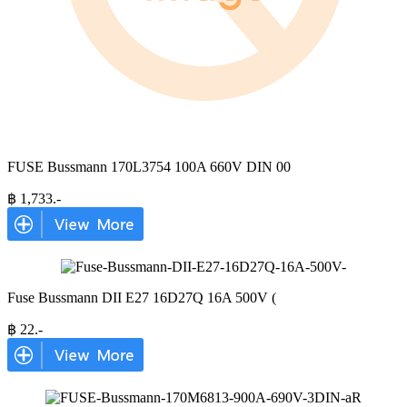
FUSE Bussmann 170L3754 100A 660V DIN 00
฿
1,733
.-
Fuse Bussmann DII E27 16D27Q 16A 500V (
฿
22
.-