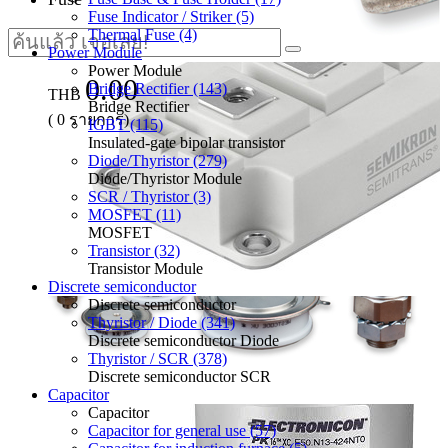
Fuse Indicator / Striker (5)
Thermal Fuse (4)
Power Module
Power Module
0.00
Bridge Rectifier (143)
THB
Bridge Rectifier
(
0
รายการ)
IGBT (115)
Insulated-gate bipolar transistor
Diode/Thyristor (279)
Diode/Thyristor Module
SCR / Thyristor (3)
MOSFET (11)
MOSFET
Transistor (32)
Transistor Module
Discrete semiconductor
Discrete semiconductor
Thyristor / Diode (341)
Discrete semiconductor Diode
Thyristor / SCR (378)
Discrete semiconductor SCR
Capacitor
Capacitor
Capacitor for general use (57)