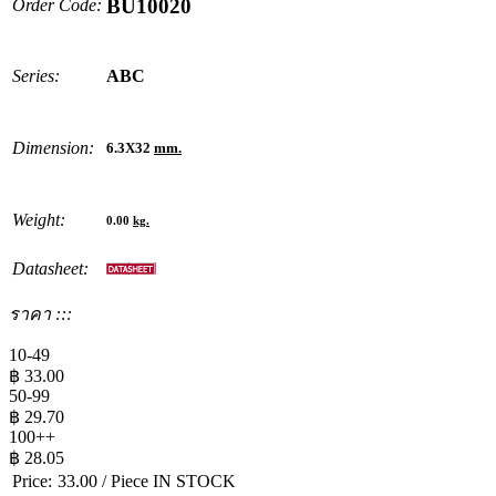
BU10020
Order Code:
Series:
ABC
Dimension:
6.3X32
mm.
Weight:
0.00
kg.
Datasheet:
ราคา :::
10-49
฿
33.00
50-99
฿
29.70
100++
฿
28.05
Price:
33.00
/ Piece
IN STOCK