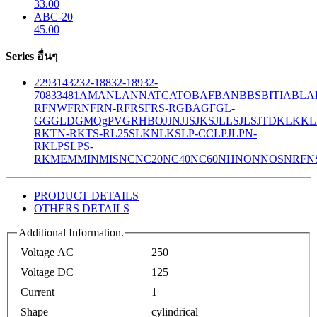
33.00
ABC-20
45.00
Series อื่นๆ
229
314
32
32-188
32-189
32-
708
33
481
AM
ANL
ANN
ATC
ATO
BAF
BAN
BBS
BITIA
BLA
R
FNW
FRN
FRN-R
FRS
FRS-R
GBA
GF
GL-
GG
GLD
GMQ
gPV
GR
HBO
JJN
JJS
JKS
JLLS
JLS
JTD
KLK
KL
R
KTN-R
KTS-R
L25S
LKN
LKS
LP-CC
LPJ
LPN-
RK
LPS
LPS-
RK
MEM
MIN
MIS
NC
NC20
NC40
NC60
NH
NON
NOS
NRF
N
PRODUCT DETAILS
OTHERS DETAILS
Additional Information.
Voltage AC
250
Voltage DC
125
Current
1
Shape
cylindrical