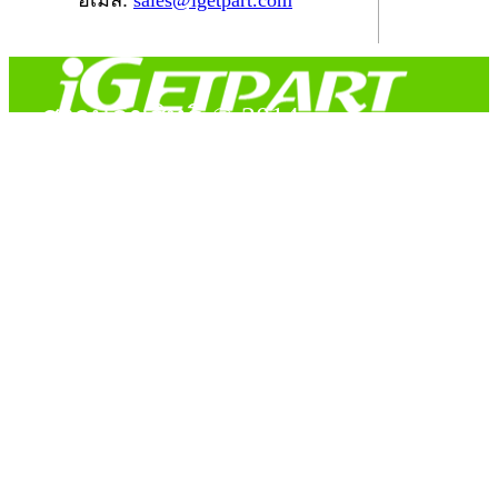
อีเมล์:
sales@igetpart.com
สงวนลิขสิทธิ์ © 2014
Copyright © 2014 iGetPart.com - All rights reserved.
Designated trademarks and brand are the property of their
respective owners.