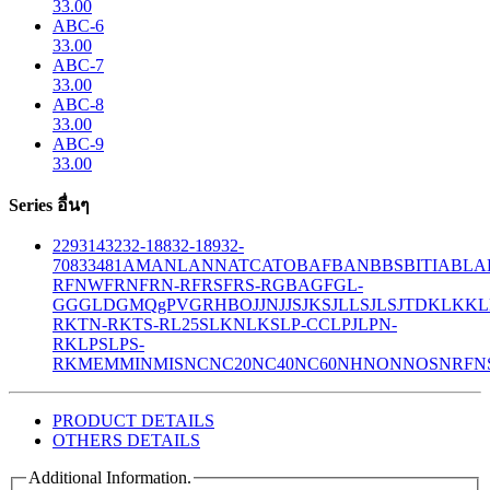
33.00
ABC-6
33.00
ABC-7
33.00
ABC-8
33.00
ABC-9
33.00
Series อื่นๆ
229
314
32
32-188
32-189
32-
708
33
481
AM
ANL
ANN
ATC
ATO
BAF
BAN
BBS
BITIA
BLA
R
FNW
FRN
FRN-R
FRS
FRS-R
GBA
GF
GL-
GG
GLD
GMQ
gPV
GR
HBO
JJN
JJS
JKS
JLLS
JLS
JTD
KLK
KL
R
KTN-R
KTS-R
L25S
LKN
LKS
LP-CC
LPJ
LPN-
RK
LPS
LPS-
RK
MEM
MIN
MIS
NC
NC20
NC40
NC60
NH
NON
NOS
NRF
N
PRODUCT DETAILS
OTHERS DETAILS
Additional Information.