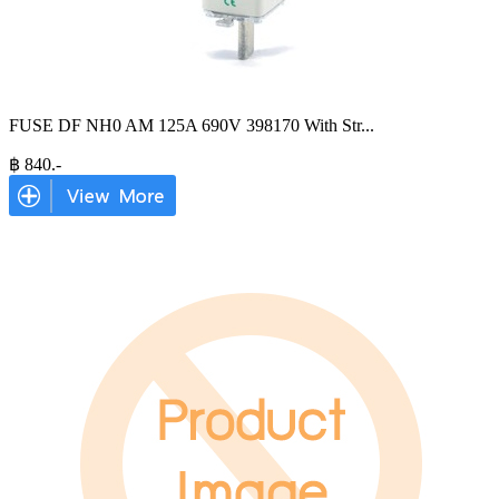
FUSE DF NH0 AM 125A 690V 398170 With Str
...
฿
840
.-