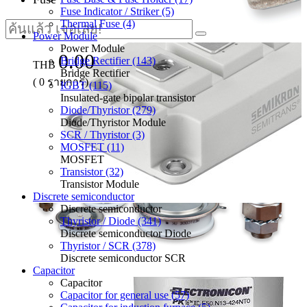
Fuse Indicator / Striker (5)
Thermal Fuse (4)
Power Module
Power Module
0.00
Bridge Rectifier (143)
THB
Bridge Rectifier
(
0
รายการ)
IGBT (115)
Insulated-gate bipolar transistor
Diode/Thyristor (279)
Diode/Thyristor Module
SCR / Thyristor (3)
MOSFET (11)
MOSFET
Transistor (32)
Transistor Module
Discrete semiconductor
Discrete semiconductor
Thyristor / Diode (341)
Discrete semiconductor Diode
Thyristor / SCR (378)
Discrete semiconductor SCR
Capacitor
Capacitor
Capacitor for general use (57)