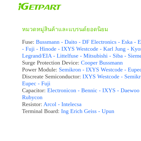
หมวดหมู่สินค้าและแบรนด์ยอดนิยม
Fuse:
Bussmann - Daito - DF Electronics - Eska - E
- Fuji - Hinode - IXYS Westcode - Karl Jung - Kyo
Legrand/EIA - Littelfuse - Mitsubishi - Siba - Siem
Surge Protection Device:
Cooper Bussmann
Power Module:
Semikron - IXYS Westcode - Eupe
Discreate Semiconductor:
IXYS Westcode - Semikr
Eupec - Fuji
Capacitor:
Electronicon - Bennic - IXYS - Daewoo 
Rubycon
Resistor:
Arcol - Intelecsa
Terminal Board:
Ing Erich Geiss - Upun