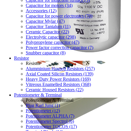
Capacitor for induction furnace (5)
Capacitor for motors (34)
Accessories (12)
Capacitor for power electronics (70)
Capacitor Mylar (47)
Capacitor Tantalum (11)
Ceramic Capacitor (22)
Electrolytic capacitor (298)
Polypropylene capacitor (47)
Power factor correction capacitor (7)
Snubber capacitor (8)
Resistor
Resistor
Alumminium Housed Resistors (257)
Axial Coated Silicon Resistors (139)
Heavy Duty Power Resistors (169)
Vitreous Enamelled Resistors (368)
Ceramic Housed Resistors (22)
Potentiometer & Terminal
Potentiometer & Terminal
Plug Karl Jung (1)
Potentiometer (12)
Potentiometer ALPHA (7)
Potentiometer Spectrol (6)
Potentiometer TOCOS (17)