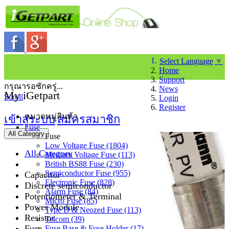
Select Language
▼
Home
Support
กรุณารอซักครู่...
News
My iGetpart
Scroll
Login
Register
หมวดหมู่สินค้า
เข้าสู่ระบบ
สมัครสมาชิก
Fuse
All Category
Fuse
Low Voltage Fuse (1804)
All Category
Medium Voltage Fuse (113)
British BS88 Fuse (230)
Semiconductor Fuse (955)
Capacitor
Electronic Fuse (828)
Discrete semiconductor
Alarm Fuse (84)
Potentiometer & Terminal
Micro Fuse (85)
Power Module
Type D & Neozed Fuse (113)
Resistor
Telcom (39)
Fuse
Fuse Base & Fuse Holder (17)