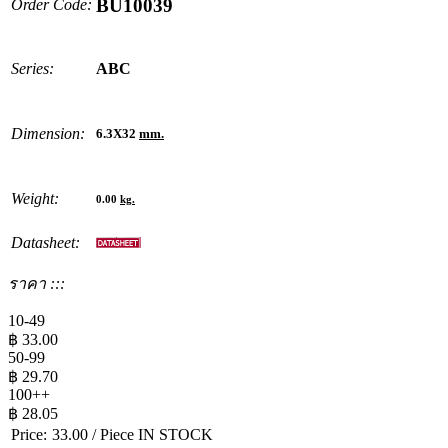
BU10039
Order Code:
Series:
ABC
Dimension:
6.3X32
mm.
Weight:
0.00
kg.
Datasheet:
ราคา :::
10-49
฿
33.00
50-99
฿
29.70
100++
฿
28.05
Price:
33.00
/ Piece
IN STOCK