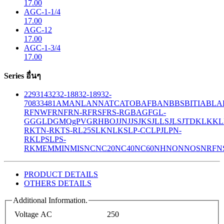
17.00
AGC-1-1/4
17.00
AGC-12
17.00
AGC-1-3/4
17.00
Series อื่นๆ
229
314
32
32-188
32-189
32-
708
33
481
AM
ANL
ANN
ATC
ATO
BAF
BAN
BBS
BITIA
BLA
R
FNW
FRN
FRN-R
FRS
FRS-R
GBA
GF
GL-
GG
GLD
GMQ
gPV
GR
HBO
JJN
JJS
JKS
JLLS
JLS
JTD
KLK
KL
R
KTN-R
KTS-R
L25S
LKN
LKS
LP-CC
LPJ
LPN-
RK
LPS
LPS-
RK
MEM
MIN
MIS
NC
NC20
NC40
NC60
NH
NON
NOS
NRF
N
PRODUCT DETAILS
OTHERS DETAILS
Additional Information.
Voltage AC
250