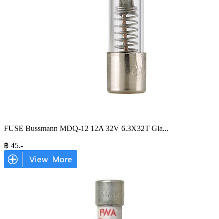
FUSE Bussmann MDQ-12 12A 32V 6.3X32T Gla
...
฿
45
.-