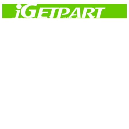
สงวนลิขสิทธิ์ © 2014
Copyright © 2014 iGetPart.com - All rights reserved.
Designated trademarks and brand are the property of their
respective owners.