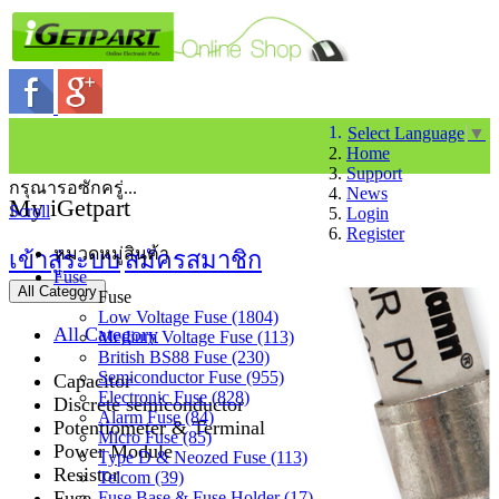
Select Language
▼
Home
Support
กรุณารอซักครู่...
News
My iGetpart
Scroll
Login
Register
หมวดหมู่สินค้า
เข้าสู่ระบบ
สมัครสมาชิก
Fuse
All Category
Fuse
Low Voltage Fuse (1804)
All Category
Medium Voltage Fuse (113)
British BS88 Fuse (230)
Semiconductor Fuse (955)
Capacitor
Electronic Fuse (828)
Discrete semiconductor
Alarm Fuse (84)
Potentiometer & Terminal
Micro Fuse (85)
Power Module
Type D & Neozed Fuse (113)
Resistor
Telcom (39)
Fuse
Fuse Base & Fuse Holder (17)