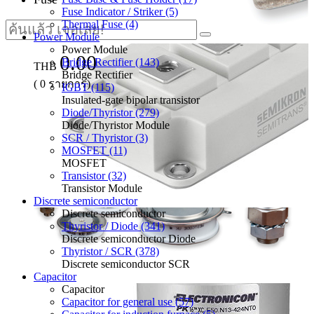
Fuse Indicator / Striker (5)
Thermal Fuse (4)
Power Module
Power Module
0.00
Bridge Rectifier (143)
THB
Bridge Rectifier
(
0
รายการ)
IGBT (115)
Insulated-gate bipolar transistor
Diode/Thyristor (279)
Diode/Thyristor Module
SCR / Thyristor (3)
MOSFET (11)
MOSFET
Transistor (32)
Transistor Module
Discrete semiconductor
Discrete semiconductor
Thyristor / Diode (341)
Discrete semiconductor Diode
Thyristor / SCR (378)
Discrete semiconductor SCR
Capacitor
Capacitor
Capacitor for general use (57)