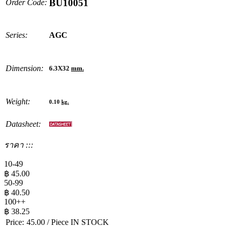
BU10051
Order Code:
Series:
AGC
Dimension:
6.3X32
mm.
Weight:
0.10
kg.
Datasheet:
ราคา :::
10-49
฿
45.00
50-99
฿
40.50
100++
฿
38.25
Price:
45.00
/ Piece
IN STOCK