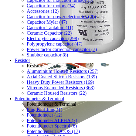
Capacitor for induction furnace (5)
Capacitor for motors (34)
Accessories (12)
Capacitor for power electronics (70)
Capacitor Mylar (47)
Capacitor Tantalum (11)
Ceramic Capacitor (22)
Electrolytic capacitor (298)
Polypropylene capacitor (47)
Power factor correction capacitor (7)
Snubber capacitor (8)
Resistor
Resistor
Alumminium Housed Resistors (257)
Axial Coated Silicon Resistors (139)
Heavy Duty Power Resistors (169)
Vitreous Enamelled Resistors (368)
Ceramic Housed Resistors (22)
Potentiometer & Terminal
Potentiometer & Terminal
Plug Karl Jung (1)
Potentiometer (12)
Potentiometer ALPHA (7)
Potentiometer Spectrol (6)
Potentiometer TOCOS (17)