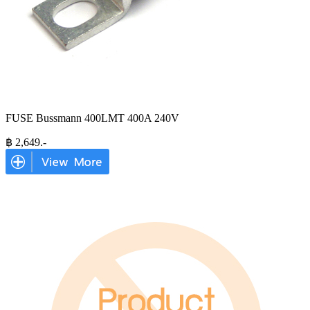
FUSE Bussmann 400LMT 400A 240V
฿
2,649
.-