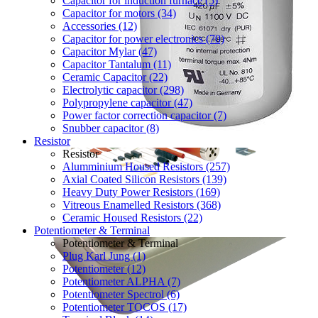
Capacitor for induction furnace (5)
Capacitor for motors (34)
Accessories (12)
Capacitor for power electronics (70)
Capacitor Mylar (47)
Capacitor Tantalum (11)
Ceramic Capacitor (22)
Electrolytic capacitor (298)
Polypropylene capacitor (47)
Power factor correction capacitor (7)
Snubber capacitor (8)
Resistor
Resistor
Alumminium Housed Resistors (257)
Axial Coated Silicon Resistors (139)
Heavy Duty Power Resistors (169)
Vitreous Enamelled Resistors (368)
Ceramic Housed Resistors (22)
Potentiometer & Terminal
Potentiometer & Terminal
Plug Karl Jung (1)
Potentiometer (12)
Potentiometer ALPHA (7)
Potentiometer Spectrol (6)
Potentiometer TOCOS (17)