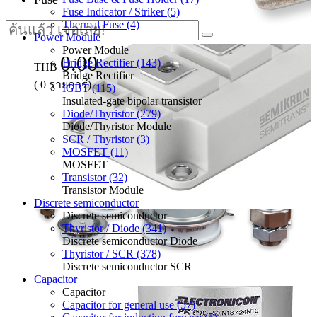
Fuse Indicator / Striker (5)
Thermal Fuse (4)
Power Module
Power Module
0.00
Bridge Rectifier (143)
THB
Bridge Rectifier
(
0
รายการ)
IGBT (115)
Insulated-gate bipolar transistor
Diode/Thyristor (279)
Diode/Thyristor Module
SCR / Thyristor (3)
MOSFET (11)
MOSFET
Transistor (32)
Transistor Module
Discrete semiconductor
Discrete semiconductor
Thyristor / Diode (341)
Discrete semiconductor Diode
Thyristor / SCR (378)
Discrete semiconductor SCR
Capacitor
Capacitor
Capacitor for general use (57)