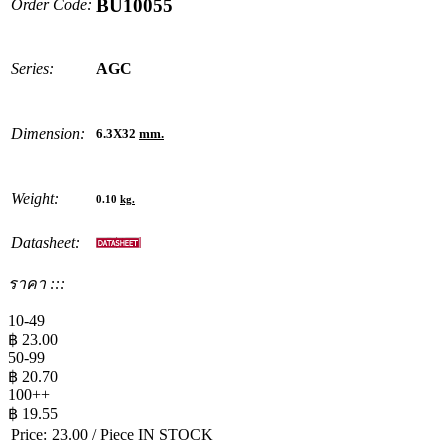
BU10055
Order Code:
Series:
AGC
Dimension:
6.3X32
mm.
Weight:
0.10
kg.
Datasheet:
ราคา :::
10-49
฿
23.00
50-99
฿
20.70
100++
฿
19.55
Price:
23.00
/ Piece
IN STOCK