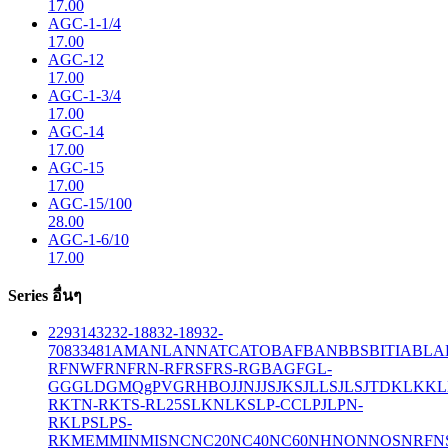
17.00
AGC-1-1/4
17.00
AGC-12
17.00
AGC-1-3/4
17.00
AGC-14
17.00
AGC-15
17.00
AGC-15/100
28.00
AGC-1-6/10
17.00
Series อื่นๆ
229
314
32
32-188
32-189
32-
708
33
481
AM
ANL
ANN
ATC
ATO
BAF
BAN
BBS
BITIA
BLA
R
FNW
FRN
FRN-R
FRS
FRS-R
GBA
GF
GL-
GG
GLD
GMQ
gPV
GR
HBO
JJN
JJS
JKS
JLLS
JLS
JTD
KLK
KL
R
KTN-R
KTS-R
L25S
LKN
LKS
LP-CC
LPJ
LPN-
RK
LPS
LPS-
RK
MEM
MIN
MIS
NC
NC20
NC40
NC60
NH
NON
NOS
NRF
N