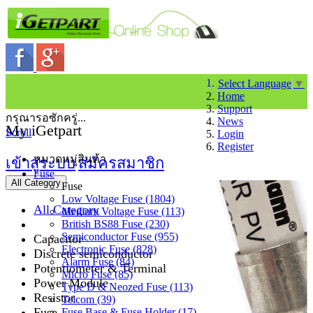
Select Language
▼
Home
Support
กรุณารอซักครู่...
News
My iGetpart
Scroll
Login
Register
หมวดหมู่สินค้า
เข้าสู่ระบบ
สมัครสมาชิก
Fuse
All Category
Fuse
Low Voltage Fuse (1804)
All Category
Medium Voltage Fuse (113)
British BS88 Fuse (230)
Semiconductor Fuse (955)
Capacitor
Electronic Fuse (828)
Discrete semiconductor
Alarm Fuse (84)
Potentiometer & Terminal
Micro Fuse (85)
Power Module
Type D & Neozed Fuse (113)
Resistor
Telcom (39)
Fuse
Fuse Base & Fuse Holder (17)