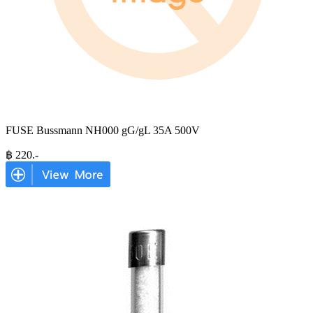
FUSE Bussmann NH000 gG/gL 35A 500V
฿
220
.-