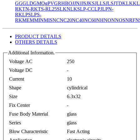
GG
GLD
GMQ
gPV
GR
HBO
JJN
JJS
JKS
JLLS
JLS
JTD
KLK
KL
R
KTN-R
KTS-R
L25S
LKN
LKS
LP-CC
LPJ
LPN-
RK
LPS
LPS-
RK
MEM
MIN
MIS
NC
NC20
NC40
NC60
NH
NON
NOS
NRF
N
PRODUCT DETAILS
OTHERS DETAILS
Additional Information.
Voltage AC
250
Voltage DC
-
Current
10
Shape
cylindrical
Size
6.3x32
Fix Center
-
Fuse Body Material
glass
Series
glass
Blow Characteristic
Fast Acting