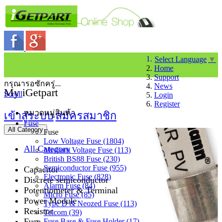
Select Language
▼
Home
Support
กรุณารอซักครู่...
News
My iGetpart
Scroll
Login
Register
หมวดหมู่สินค้า
เข้าสู่ระบบ
สมัครสมาชิก
Fuse
All Category
Fuse
Low Voltage Fuse (1804)
All Category
Medium Voltage Fuse (113)
British BS88 Fuse (230)
Semiconductor Fuse (955)
Capacitor
Electronic Fuse (828)
Discrete semiconductor
Alarm Fuse (84)
Potentiometer & Terminal
Micro Fuse (85)
Power Module
Type D & Neozed Fuse (113)
Resistor
Telcom (39)
Fuse
Fuse Base & Fuse Holder (17)