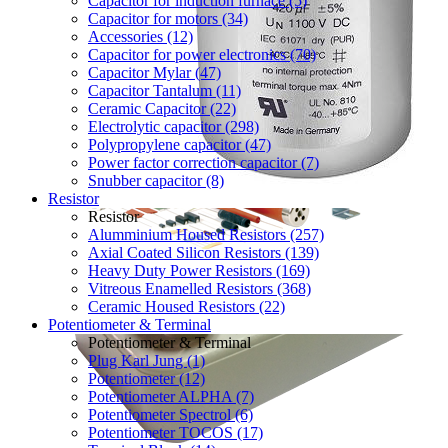
Capacitor for induction furnace (5)
Capacitor for motors (34)
Accessories (12)
Capacitor for power electronics (70)
Capacitor Mylar (47)
Capacitor Tantalum (11)
Ceramic Capacitor (22)
Electrolytic capacitor (298)
Polypropylene capacitor (47)
Power factor correction capacitor (7)
Snubber capacitor (8)
Resistor
Resistor
Alumminium Housed Resistors (257)
Axial Coated Silicon Resistors (139)
Heavy Duty Power Resistors (169)
Vitreous Enamelled Resistors (368)
Ceramic Housed Resistors (22)
Potentiometer & Terminal
Potentiometer & Terminal
Plug Karl Jung (1)
Potentiometer (12)
Potentiometer ALPHA (7)
Potentiometer Spectrol (6)
Potentiometer TOCOS (17)