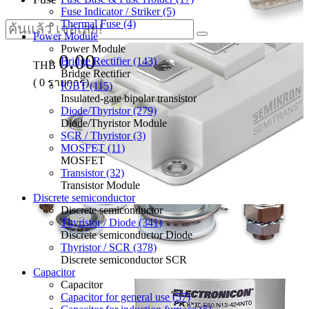
Fuse Indicator / Striker (5)
Thermal Fuse (4)
Power Module
Power Module
0.00
Bridge Rectifier (143)
THB
Bridge Rectifier
(
0
รายการ)
IGBT (115)
Insulated-gate bipolar transistor
Diode/Thyristor (279)
Diode/Thyristor Module
SCR / Thyristor (3)
MOSFET (11)
MOSFET
Transistor (32)
Transistor Module
Discrete semiconductor
Discrete semiconductor
Thyristor / Diode (341)
Discrete semiconductor Diode
Thyristor / SCR (378)
Discrete semiconductor SCR
Capacitor
Capacitor
Capacitor for general use (57)