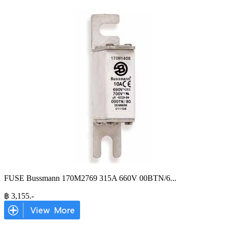
FUSE Bussmann 170M2769 315A 660V 00BTN/6
...
฿
3,155
.-