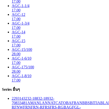
17.00
AGC-1-1/4
17.00
AGC-12
17.00
AGC-1-3/4
17.00
AGC-14
17.00
AGC-15
17.00
AGC-15/100
28.00
AGC-1-6/10
17.00
AGC-175/100
28.00
AGC-1-8/10
17.00
Series อื่นๆ
229
314
32
32-188
32-189
32-
708
33
481
AM
ANL
ANN
ATC
ATO
BAF
BAN
BBS
BITIA
BLA
R
FNW
FRN
FRN-R
FRS
FRS-R
GBA
GF
GL-