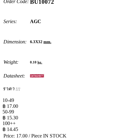
BU10072
Order Code:
Series:
AGC
Dimension:
6.3X32
mm.
Weight:
0.10
kg.
Datasheet:
ราคา :::
10-49
฿
17.00
50-99
฿
15.30
100++
฿
14.45
Price:
17.00
/ Piece
IN STOCK