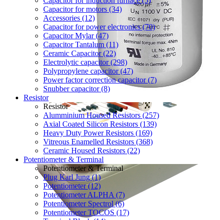
Capacitor for induction furnace (5)
Capacitor for motors (34)
Accessories (12)
Capacitor for power electronics (70)
Capacitor Mylar (47)
Capacitor Tantalum (11)
Ceramic Capacitor (22)
Electrolytic capacitor (298)
Polypropylene capacitor (47)
Power factor correction capacitor (7)
Snubber capacitor (8)
Resistor
Resistor
Alumminium Housed Resistors (257)
Axial Coated Silicon Resistors (139)
Heavy Duty Power Resistors (169)
Vitreous Enamelled Resistors (368)
Ceramic Housed Resistors (22)
Potentiometer & Terminal
Potentiometer & Terminal
Plug Karl Jung (1)
Potentiometer (12)
Potentiometer ALPHA (7)
Potentiometer Spectrol (6)
Potentiometer TOCOS (17)