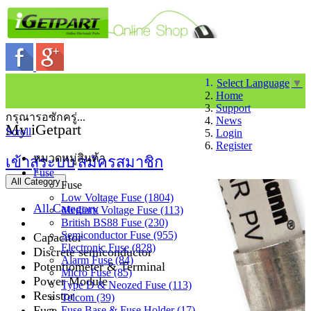
Select Language
▼
Home
Support
กรุณารอซักครู่...
News
My iGetpart
Scroll
Login
Register
หมวดหมู่สินค้า
เข้าสู่ระบบ
สมัครสมาชิก
Fuse
All Category
Fuse
Low Voltage Fuse (1804)
All Category
Medium Voltage Fuse (113)
British BS88 Fuse (230)
Semiconductor Fuse (955)
Capacitor
Electronic Fuse (828)
Discrete semiconductor
Alarm Fuse (84)
Potentiometer & Terminal
Micro Fuse (85)
Power Module
Type D & Neozed Fuse (113)
Resistor
Telcom (39)
Fuse
Fuse Base & Fuse Holder (17)