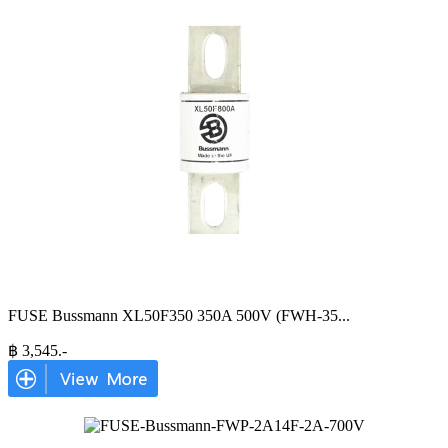
FUSE Bussmann XL50F350 350A 500V (FWH-35
...
฿
3,545
.-