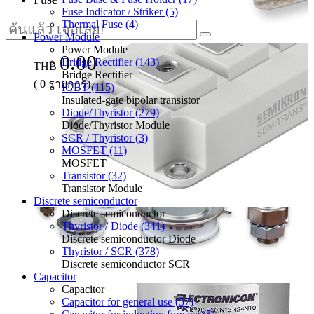
Fuse Indicator / Striker (5)
Thermal Fuse (4)
Power Module
Power Module
0.00
Bridge Rectifier (143)
THB
Bridge Rectifier
(
0
รายการ)
IGBT (115)
Insulated-gate bipolar transistor
Diode/Thyristor (279)
Diode/Thyristor Module
SCR / Thyristor (3)
MOSFET (11)
MOSFET
Transistor (32)
Transistor Module
Discrete semiconductor
Discrete semiconductor
Thyristor / Diode (341)
Discrete semiconductor Diode
Thyristor / SCR (378)
Discrete semiconductor SCR
Capacitor
Capacitor
Capacitor for general use (57)