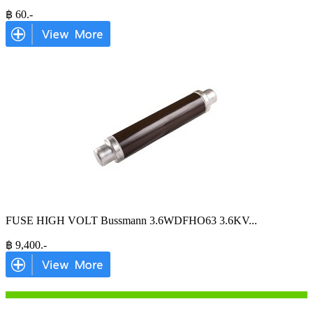
฿
60
.-
FUSE HIGH VOLT Bussmann 3.6WDFHO63 3.6KV
...
฿
9,400
.-