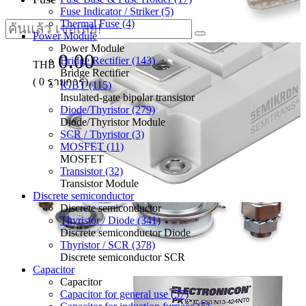
Fuse Indicator / Striker (5)
Thermal Fuse (4)
Power Module
Power Module
0.00
Bridge Rectifier (143)
THB
Bridge Rectifier
(
0
รายการ)
IGBT (115)
Insulated-gate bipolar transistor
Diode/Thyristor (279)
Diode/Thyristor Module
SCR / Thyristor (3)
MOSFET (11)
MOSFET
Transistor (32)
Transistor Module
Discrete semiconductor
Discrete semiconductor
Thyristor / Diode (341)
Discrete semiconductor Diode
Thyristor / SCR (378)
Discrete semiconductor SCR
Capacitor
Capacitor
Capacitor for general use (57)