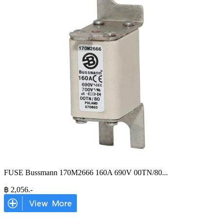
FUSE Bussmann 170M2666 160A 690V 00TN/80
...
฿
2,056
.-