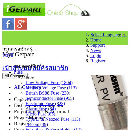
Select Language
▼
Home
Support
กรุณารอซักครู่...
News
My iGetpart
Scroll
Login
Register
หมวดหมู่สินค้า
เข้าสู่ระบบ
สมัครสมาชิก
Fuse
All Category
Fuse
Low Voltage Fuse (1804)
All Category
Medium Voltage Fuse (113)
British BS88 Fuse (230)
Semiconductor Fuse (955)
Capacitor
Electronic Fuse (828)
Discrete semiconductor
Alarm Fuse (84)
Potentiometer & Terminal
Micro Fuse (85)
Power Module
Type D & Neozed Fuse (113)
Resistor
Telcom (39)
Fuse
Fuse Base & Fuse Holder (17)