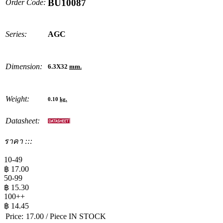
BU10087
Order Code:
Series:
AGC
Dimension:
6.3X32
mm.
Weight:
0.10
kg.
Datasheet:
ราคา :::
10-49
฿
17.00
50-99
฿
15.30
100++
฿
14.45
Price:
17.00
/ Piece
IN STOCK