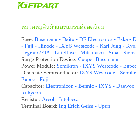
หมวดหมู่สินค้าและแบรนด์ยอดนิยม
Fuse:
Bussmann - Daito - DF Electronics - Eska - E
- Fuji - Hinode - IXYS Westcode - Karl Jung - Kyo
Legrand/EIA - Littelfuse - Mitsubishi - Siba - Siem
Surge Protection Device:
Cooper Bussmann
Power Module:
Semikron - IXYS Westcode - Eupe
Discreate Semiconductor:
IXYS Westcode - Semikr
Eupec - Fuji
Capacitor:
Electronicon - Bennic - IXYS - Daewoo 
Rubycon
Resistor:
Arcol - Intelecsa
Terminal Board:
Ing Erich Geiss - Upun