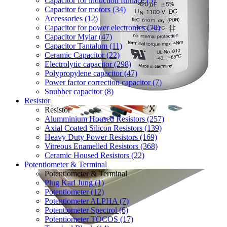
Capacitor for induction furnace (5)
Capacitor for motors (34)
Accessories (12)
Capacitor for power electronics (70)
Capacitor Mylar (47)
Capacitor Tantalum (11)
Ceramic Capacitor (22)
Electrolytic capacitor (298)
Polypropylene capacitor (47)
Power factor correction capacitor (7)
Snubber capacitor (8)
Resistor
Resistor
Alumminium Housed Resistors (257)
Axial Coated Silicon Resistors (139)
Heavy Duty Power Resistors (169)
Vitreous Enamelled Resistors (368)
Ceramic Housed Resistors (22)
Potentiometer & Terminal
Potentiometer & Terminal
Plug Karl Jung (1)
Potentiometer (12)
Potentiometer ALPHA (7)
Potentiometer Spectrol (6)
Potentiometer TOCOS (17)