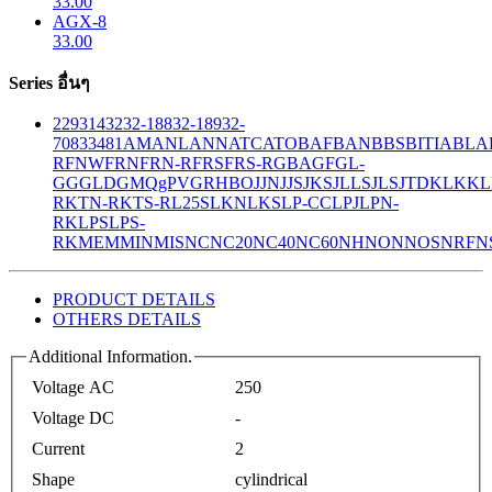
33.00
AGX-8
33.00
Series อื่นๆ
229
314
32
32-188
32-189
32-
708
33
481
AM
ANL
ANN
ATC
ATO
BAF
BAN
BBS
BITIA
BLA
R
FNW
FRN
FRN-R
FRS
FRS-R
GBA
GF
GL-
GG
GLD
GMQ
gPV
GR
HBO
JJN
JJS
JKS
JLLS
JLS
JTD
KLK
KL
R
KTN-R
KTS-R
L25S
LKN
LKS
LP-CC
LPJ
LPN-
RK
LPS
LPS-
RK
MEM
MIN
MIS
NC
NC20
NC40
NC60
NH
NON
NOS
NRF
N
PRODUCT DETAILS
OTHERS DETAILS
Additional Information.
Voltage AC
250
Voltage DC
-
Current
2
Shape
cylindrical