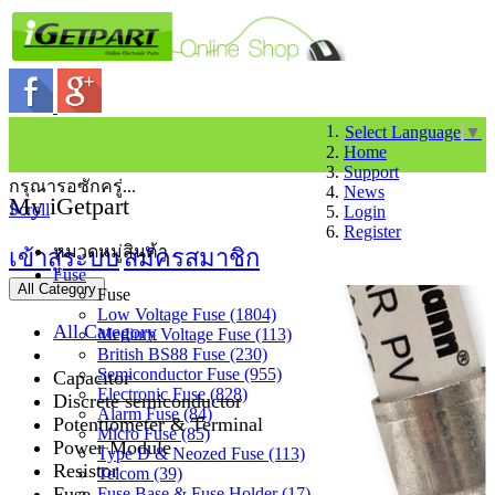
Select Language
▼
Home
Support
กรุณารอซักครู่...
News
My iGetpart
Scroll
Login
Register
หมวดหมู่สินค้า
เข้าสู่ระบบ
สมัครสมาชิก
Fuse
All Category
Fuse
Low Voltage Fuse (1804)
All Category
Medium Voltage Fuse (113)
British BS88 Fuse (230)
Semiconductor Fuse (955)
Capacitor
Electronic Fuse (828)
Discrete semiconductor
Alarm Fuse (84)
Potentiometer & Terminal
Micro Fuse (85)
Power Module
Type D & Neozed Fuse (113)
Resistor
Telcom (39)
Fuse
Fuse Base & Fuse Holder (17)