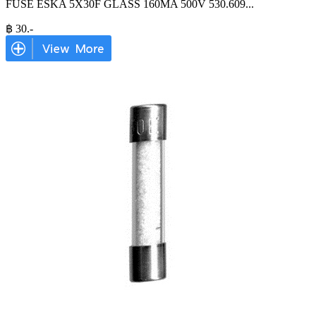
FUSE ESKA 5X30F GLASS 160MA 500V 530.609
...
฿
30
.-