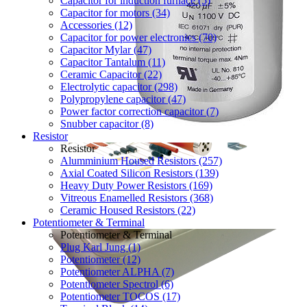
Capacitor for induction furnace (5)
Capacitor for motors (34)
Accessories (12)
Capacitor for power electronics (70)
Capacitor Mylar (47)
Capacitor Tantalum (11)
Ceramic Capacitor (22)
Electrolytic capacitor (298)
Polypropylene capacitor (47)
Power factor correction capacitor (7)
Snubber capacitor (8)
Resistor
Resistor
Alumminium Housed Resistors (257)
Axial Coated Silicon Resistors (139)
Heavy Duty Power Resistors (169)
Vitreous Enamelled Resistors (368)
Ceramic Housed Resistors (22)
Potentiometer & Terminal
Potentiometer & Terminal
Plug Karl Jung (1)
Potentiometer (12)
Potentiometer ALPHA (7)
Potentiometer Spectrol (6)
Potentiometer TOCOS (17)