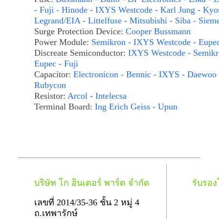
- Fuji - Hinode - IXYS Westcode - Karl Jung - Kyo
Legrand/EIA - Littelfuse - Mitsubishi - Siba - Siem
Surge Protection Device:
Cooper Bussmann
Power Module:
Semikron - IXYS Westcode - Eupe
Discreate Semiconductor:
IXYS Westcode - Semikr
Eupec - Fuji
Capacitor:
Electronicon - Bennic - IXYS - Daewoo 
Rubycon
Resistor:
Arcol - Intelecsa
Terminal Board:
Ing Erich Geiss - Upun
บริษัท โก อินเตอร์ พาร์ต จำกัด
รับรอ
เลขที่ 2014/35-36 ชั้น 2 หมู่ 4
ถ.เทพารักษ์