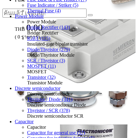
Fuse Indicator / Striker (5)
Thermal Fuse (4)
Power Module
Power Module
0.00
Bridge Rectifier (143)
THB
Bridge Rectifier
(
0
รายการ)
IGBT (115)
Insulated-gate bipolar transistor
Diode/Thyristor (279)
Diode/Thyristor Module
SCR / Thyristor (3)
MOSFET (11)
MOSFET
Transistor (32)
Transistor Module
Discrete semiconductor
Discrete semiconductor
Thyristor / Diode (341)
Discrete semiconductor Diode
Thyristor / SCR (378)
Discrete semiconductor SCR
Capacitor
Capacitor
Capacitor for general use (57)