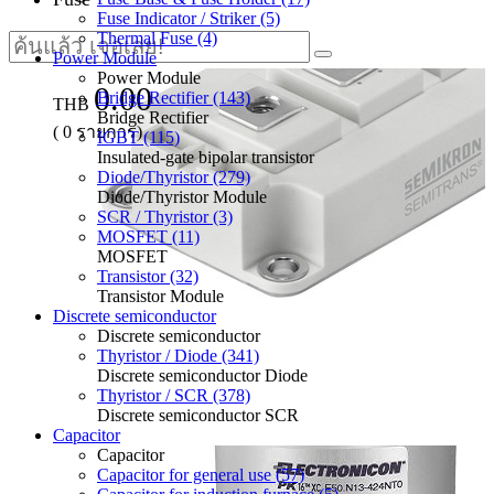
Fuse Indicator / Striker (5)
Thermal Fuse (4)
Power Module
Power Module
0.00
Bridge Rectifier (143)
THB
Bridge Rectifier
(
0
รายการ)
IGBT (115)
Insulated-gate bipolar transistor
Diode/Thyristor (279)
Diode/Thyristor Module
SCR / Thyristor (3)
MOSFET (11)
MOSFET
Transistor (32)
Transistor Module
Discrete semiconductor
Discrete semiconductor
Thyristor / Diode (341)
Discrete semiconductor Diode
Thyristor / SCR (378)
Discrete semiconductor SCR
Capacitor
Capacitor
Capacitor for general use (57)