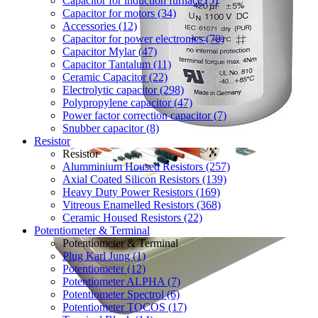
Capacitor for induction furnace (5)
Capacitor for motors (34)
Accessories (12)
Capacitor for power electronics (70)
Capacitor Mylar (47)
Capacitor Tantalum (11)
Ceramic Capacitor (22)
Electrolytic capacitor (298)
Polypropylene capacitor (47)
Power factor correction capacitor (7)
Snubber capacitor (8)
Resistor
Resistor
Alumminium Housed Resistors (257)
Axial Coated Silicon Resistors (139)
Heavy Duty Power Resistors (169)
Vitreous Enamelled Resistors (368)
Ceramic Housed Resistors (22)
Potentiometer & Terminal
Potentiometer & Terminal
Plug Karl Jung (1)
Potentiometer (12)
Potentiometer ALPHA (7)
Potentiometer Spectrol (6)
Potentiometer TOCOS (17)