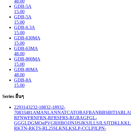
48.00
GDB-5A
15.00
GDB-5A
15.00
GDB-6.3A
15.00
GDB-630MA
15.00
GDB-63MA
48.00
GDB-800MA
15.00
GDB-80MA
48.00
GDB-8A
15.00
Series อื่นๆ
229
314
32
32-188
32-189
32-
708
33
481
AM
ANL
ANN
ATC
ATO
BAF
BAN
BBS
BITIA
BLA
R
FNW
FRN
FRN-R
FRS
FRS-R
GBA
GF
GL-
GG
GLD
GMQ
gPV
GR
HBO
JJN
JJS
JKS
JLLS
JLS
JTD
KLK
KL
R
KTN-R
KTS-R
L25S
LKN
LKS
LP-CC
LPJ
LPN-