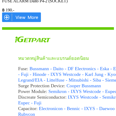
FUSE ALARM Daito P4-2 (SOCKET)
฿
190
.-
หมวดหมู่สินค้าและแบรนด์ยอดนิยม
Fuse:
Bussmann - Daito - DF Electronics - Eska - E
- Fuji - Hinode - IXYS Westcode - Karl Jung - Kyo
Legrand/EIA - Littelfuse - Mitsubishi - Siba - Siem
Surge Protection Device:
Cooper Bussmann
Power Module:
Semikron - IXYS Westcode - Eupe
Discreate Semiconductor:
IXYS Westcode - Semikr
Eupec - Fuji
Capacitor:
Electronicon - Bennic - IXYS - Daewoo 
Rubycon