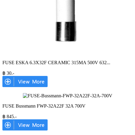
FUSE ESKA 6.3X32F CERAMIC 315MA 500V 632
...
฿
30
.-
FUSE Bussmann FWP-32A22F 32A 700V
฿
845
.-