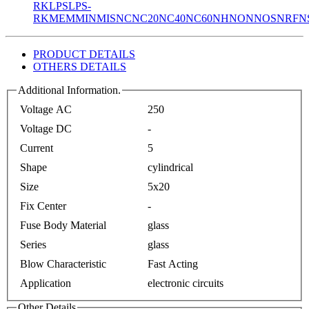
RK
LPS
LPS-
RK
MEM
MIN
MIS
NC
NC20
NC40
NC60
NH
NON
NOS
NRF
N
PRODUCT DETAILS
OTHERS DETAILS
Additional Information.
Voltage AC
250
Voltage DC
-
Current
5
Shape
cylindrical
Size
5x20
Fix Center
-
Fuse Body Material
glass
Series
glass
Blow Characteristic
Fast Acting
Application
electronic circuits
Other Details