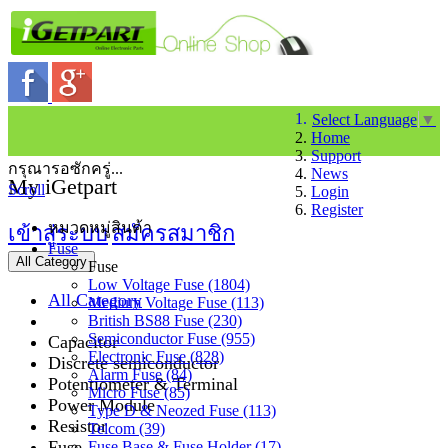
Select Language
▼
Home
Support
กรุณารอซักครู่...
News
My iGetpart
Scroll
Login
Register
หมวดหมู่สินค้า
เข้าสู่ระบบ
สมัครสมาชิก
Fuse
All Category
Fuse
Low Voltage Fuse (1804)
All Category
Medium Voltage Fuse (113)
British BS88 Fuse (230)
Semiconductor Fuse (955)
Capacitor
Electronic Fuse (828)
Discrete semiconductor
Alarm Fuse (84)
Potentiometer & Terminal
Micro Fuse (85)
Power Module
Type D & Neozed Fuse (113)
Resistor
Telcom (39)
Fuse
Fuse Base & Fuse Holder (17)