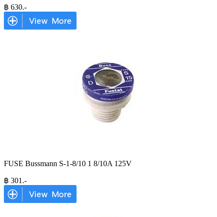
฿
630
.-
FUSE Bussmann S-1-8/10 1 8/10A 125V
฿
301
.-