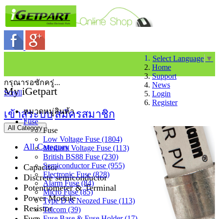
Select Language
▼
Home
Support
กรุณารอซักครู่...
News
My iGetpart
Scroll
Login
Register
หมวดหมู่สินค้า
เข้าสู่ระบบ
สมัครสมาชิก
Fuse
All Category
Fuse
Low Voltage Fuse (1804)
All Category
Medium Voltage Fuse (113)
British BS88 Fuse (230)
Semiconductor Fuse (955)
Capacitor
Electronic Fuse (828)
Discrete semiconductor
Alarm Fuse (84)
Potentiometer & Terminal
Micro Fuse (85)
Power Module
Type D & Neozed Fuse (113)
Resistor
Telcom (39)
Fuse
Fuse Base & Fuse Holder (17)