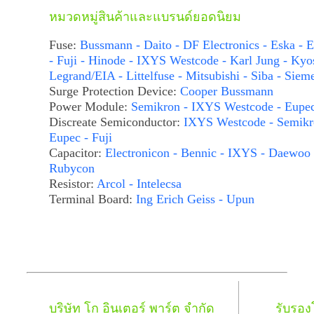
หมวดหมู่สินค้าและแบรนด์ยอดนิยม
Fuse:
Bussmann - Daito - DF Electronics - Eska - E
- Fuji - Hinode - IXYS Westcode - Karl Jung - Kyo
Legrand/EIA - Littelfuse - Mitsubishi - Siba - Siem
Surge Protection Device:
Cooper Bussmann
Power Module:
Semikron - IXYS Westcode - Eupe
Discreate Semiconductor:
IXYS Westcode - Semikr
Eupec - Fuji
Capacitor:
Electronicon - Bennic - IXYS - Daewoo 
Rubycon
Resistor:
Arcol - Intelecsa
Terminal Board:
Ing Erich Geiss - Upun
บริษัท โก อินเตอร์ พาร์ต จำกัด
รับรอ