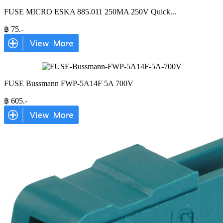
FUSE MICRO ESKA 885.011 250MA 250V Quick
...
฿
75
.-
FUSE Bussmann FWP-5A14F 5A 700V
฿
605
.-