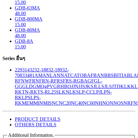
15.00
GDB-63MA
48.00
GDB-800MA
15.00
GDB-80MA
48.00
GDB-8A
15.00
Series อื่นๆ
229
314
32
32-188
32-189
32-
708
33
481
AM
ANL
ANN
ATC
ATO
BAF
BAN
BBS
BITIA
BLA
R
FNW
FRN
FRN-R
FRS
FRS-R
GBA
GF
GL-
GG
GLD
GMQ
gPV
GR
HBO
JJN
JJS
JKS
JLLS
JLS
JTD
KLK
KL
R
KTN-R
KTS-R
L25S
LKN
LKS
LP-CC
LPJ
LPN-
RK
LPS
LPS-
RK
MEM
MIN
MIS
NC
NC20
NC40
NC60
NH
NON
NOS
NRF
N
PRODUCT DETAILS
OTHERS DETAILS
Additional Information.