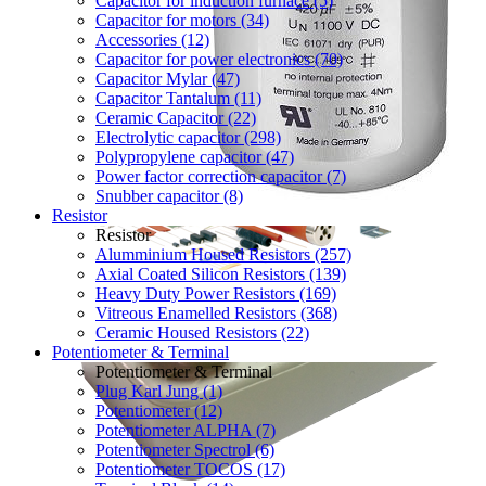
Capacitor for induction furnace (5)
Capacitor for motors (34)
Accessories (12)
Capacitor for power electronics (70)
Capacitor Mylar (47)
Capacitor Tantalum (11)
Ceramic Capacitor (22)
Electrolytic capacitor (298)
Polypropylene capacitor (47)
Power factor correction capacitor (7)
Snubber capacitor (8)
Resistor
Resistor
Alumminium Housed Resistors (257)
Axial Coated Silicon Resistors (139)
Heavy Duty Power Resistors (169)
Vitreous Enamelled Resistors (368)
Ceramic Housed Resistors (22)
Potentiometer & Terminal
Potentiometer & Terminal
Plug Karl Jung (1)
Potentiometer (12)
Potentiometer ALPHA (7)
Potentiometer Spectrol (6)
Potentiometer TOCOS (17)