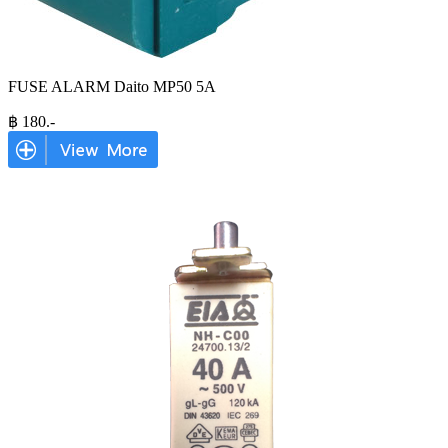
FUSE ALARM Daito MP50 5A
฿
180
.-