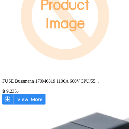
FUSE Bussmann 170M6819 1100A 660V 3PU/55
...
฿
9,235
.-