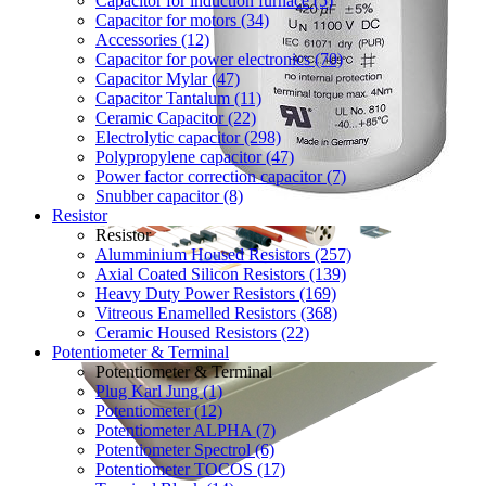
Capacitor for induction furnace (5)
Capacitor for motors (34)
Accessories (12)
Capacitor for power electronics (70)
Capacitor Mylar (47)
Capacitor Tantalum (11)
Ceramic Capacitor (22)
Electrolytic capacitor (298)
Polypropylene capacitor (47)
Power factor correction capacitor (7)
Snubber capacitor (8)
Resistor
Resistor
Alumminium Housed Resistors (257)
Axial Coated Silicon Resistors (139)
Heavy Duty Power Resistors (169)
Vitreous Enamelled Resistors (368)
Ceramic Housed Resistors (22)
Potentiometer & Terminal
Potentiometer & Terminal
Plug Karl Jung (1)
Potentiometer (12)
Potentiometer ALPHA (7)
Potentiometer Spectrol (6)
Potentiometer TOCOS (17)