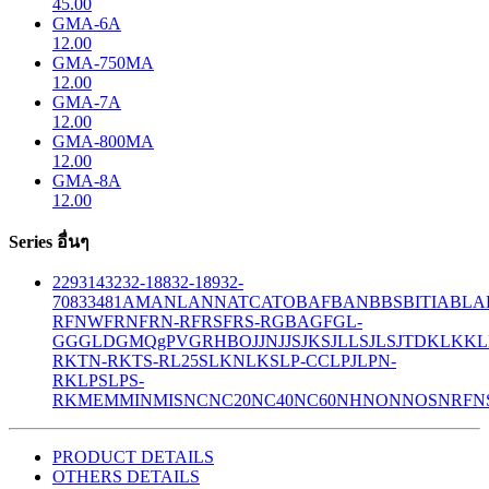
45.00
GMA-6A
12.00
GMA-750MA
12.00
GMA-7A
12.00
GMA-800MA
12.00
GMA-8A
12.00
Series อื่นๆ
229
314
32
32-188
32-189
32-
708
33
481
AM
ANL
ANN
ATC
ATO
BAF
BAN
BBS
BITIA
BLA
R
FNW
FRN
FRN-R
FRS
FRS-R
GBA
GF
GL-
GG
GLD
GMQ
gPV
GR
HBO
JJN
JJS
JKS
JLLS
JLS
JTD
KLK
KL
R
KTN-R
KTS-R
L25S
LKN
LKS
LP-CC
LPJ
LPN-
RK
LPS
LPS-
RK
MEM
MIN
MIS
NC
NC20
NC40
NC60
NH
NON
NOS
NRF
N
PRODUCT DETAILS
OTHERS DETAILS