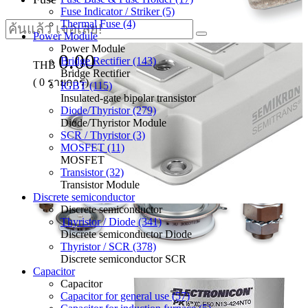
Fuse Indicator / Striker (5)
Thermal Fuse (4)
Power Module
Power Module
0.00
Bridge Rectifier (143)
THB
Bridge Rectifier
(
0
รายการ)
IGBT (115)
Insulated-gate bipolar transistor
Diode/Thyristor (279)
Diode/Thyristor Module
SCR / Thyristor (3)
MOSFET (11)
MOSFET
Transistor (32)
Transistor Module
Discrete semiconductor
Discrete semiconductor
Thyristor / Diode (341)
Discrete semiconductor Diode
Thyristor / SCR (378)
Discrete semiconductor SCR
Capacitor
Capacitor
Capacitor for general use (57)