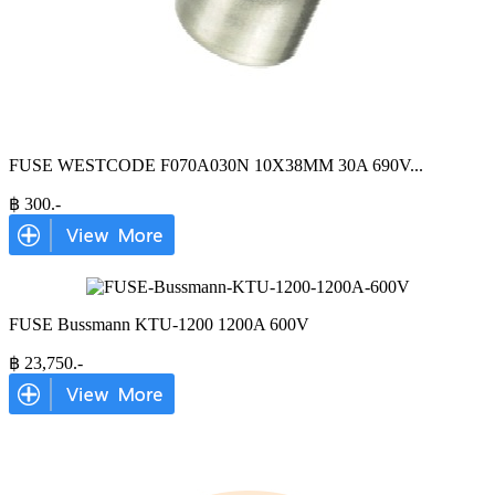
FUSE WESTCODE F070A030N 10X38MM 30A 690V
...
฿
300
.-
FUSE Bussmann KTU-1200 1200A 600V
฿
23,750
.-