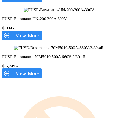
FUSE Bussmann JJN-200 200A 300V
฿
994
.-
FUSE Bussmann 170M5010 500A 660V 2/80 aR
...
฿
5,249
.-