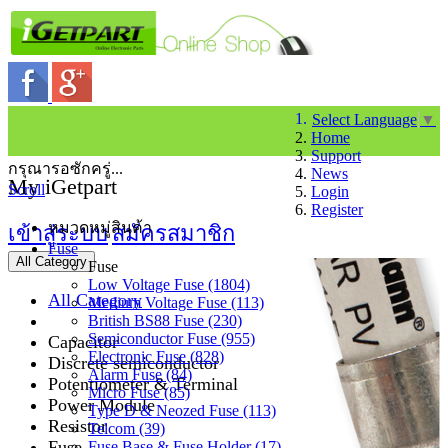
Select Language
▼
Home
Support
กรุณารอซักครู่...
News
My iGetpart
Scroll
Login
Register
หมวดหมู่สินค้า
เข้าสู่ระบบ
สมัครสมาชิก
Fuse
All Category
Fuse
Low Voltage Fuse (1804)
All Category
Medium Voltage Fuse (113)
British BS88 Fuse (230)
Semiconductor Fuse (955)
Capacitor
Electronic Fuse (828)
Discrete semiconductor
Alarm Fuse (84)
Potentiometer & Terminal
Micro Fuse (85)
Power Module
Type D & Neozed Fuse (113)
Resistor
Telcom (39)
Fuse
Fuse Base & Fuse Holder (17)