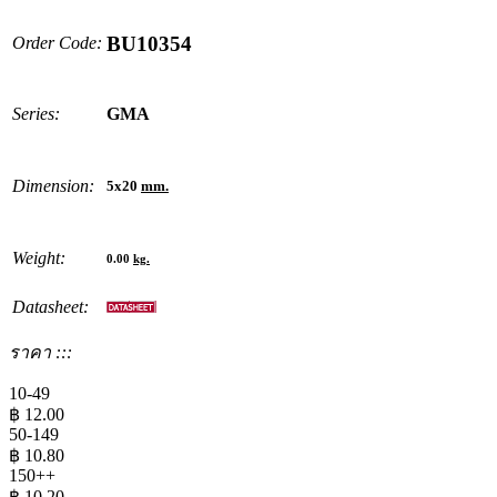
BU10354
Order Code:
Series:
GMA
Dimension:
5x20
mm.
Weight:
0.00
kg.
Datasheet:
ราคา :::
10-49
฿
12.00
50-149
฿
10.80
150++
฿
10.20