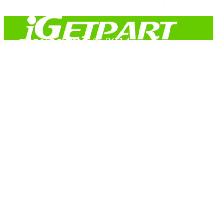
สงวนลิขสิทธิ์ © 2014
Copyright © 2014 iGetPart.com - All rights reserved.
Designated trademarks and brand are the property of their
respective owners.