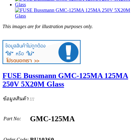
This images are for illustration purposes only.
FUSE Bussmann GMC-125MA 125MA
250V 5X20M Glass
ข้อมูลสินค้า :::
GMC-125MA
Part No:
BU10360
Order Code: