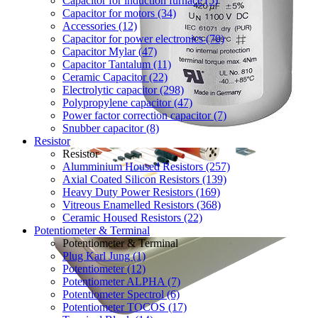
Capacitor for induction furnace (5)
Capacitor for motors (34)
Accessories (12)
Capacitor for power electronics (70)
Capacitor Mylar (47)
Capacitor Tantalum (11)
Ceramic Capacitor (22)
Electrolytic capacitor (298)
Polypropylene capacitor (47)
Power factor correction capacitor (7)
Snubber capacitor (8)
Resistor
Resistor
Alumminium Housed Resistors (257)
Axial Coated Silicon Resistors (139)
Heavy Duty Power Resistors (169)
Vitreous Enamelled Resistors (368)
Ceramic Housed Resistors (22)
Potentiometer & Terminal
Potentiometer & Terminal
Plug Karl Jung (1)
Potentiometer (12)
Potentiometer ALPHA (7)
Potentiometer Spectrol (6)
Potentiometer TOCOS (17)