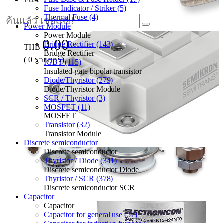
Fuse Indicator / Striker (5)
Thermal Fuse (4)
Power Module
Power Module
0.00
Bridge Rectifier (143)
THB
Bridge Rectifier
(
0
รายการ)
IGBT (115)
Insulated-gate bipolar transistor
Diode/Thyristor (279)
Diode/Thyristor Module
SCR / Thyristor (3)
MOSFET (11)
MOSFET
Transistor (32)
Transistor Module
Discrete semiconductor
Discrete semiconductor
Thyristor / Diode (341)
Discrete semiconductor Diode
Thyristor / SCR (378)
Discrete semiconductor SCR
Capacitor
Capacitor
Capacitor for general use (57)