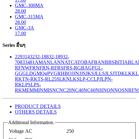
GMC-300MA
28.00
GMC-315MA
28.00
GMC-3A
17.00
Series อื่นๆ
229
314
32
32-188
32-189
32-
708
33
481
AM
ANL
ANN
ATC
ATO
BAF
BAN
BBS
BITIA
BLA
R
FNW
FRN
FRN-R
FRS
FRS-R
GBA
GF
GL-
GG
GLD
GMQ
gPV
GR
HBO
JJN
JJS
JKS
JLLS
JLS
JTD
KLK
KL
R
KTN-R
KTS-R
L25S
LKN
LKS
LP-CC
LPJ
LPN-
RK
LPS
LPS-
RK
MEM
MIN
MIS
NC
NC20
NC40
NC60
NH
NON
NOS
NRF
N
PRODUCT DETAILS
OTHERS DETAILS
Additional Information.
Voltage AC
250