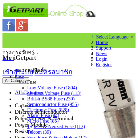
Select Language
▼
Home
Support
กรุณารอซักครู่...
News
My iGetpart
Scroll
Login
Register
หมวดหมู่สินค้า
เข้าสู่ระบบ
สมัครสมาชิก
Fuse
All Category
Fuse
Low Voltage Fuse (1804)
All Category
Medium Voltage Fuse (113)
British BS88 Fuse (230)
Semiconductor Fuse (955)
Capacitor
Electronic Fuse (828)
Discrete semiconductor
Alarm Fuse (84)
Potentiometer & Terminal
Micro Fuse (85)
Power Module
Type D & Neozed Fuse (113)
Resistor
Telcom (39)
Fuse
Fuse Base & Fuse Holder (17)