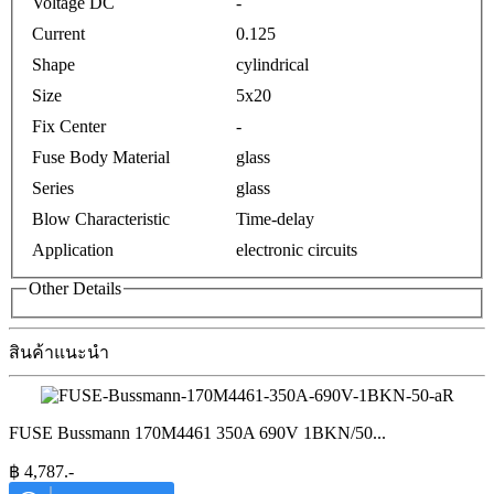
Voltage DC
-
Current
0.125
Shape
cylindrical
Size
5x20
Fix Center
-
Fuse Body Material
glass
Series
glass
Blow Characteristic
Time-delay
Application
electronic circuits
Other Details
สินค้าแนะนำ
FUSE Bussmann 170M4461 350A 690V 1BKN/50
...
฿
4,787
.-