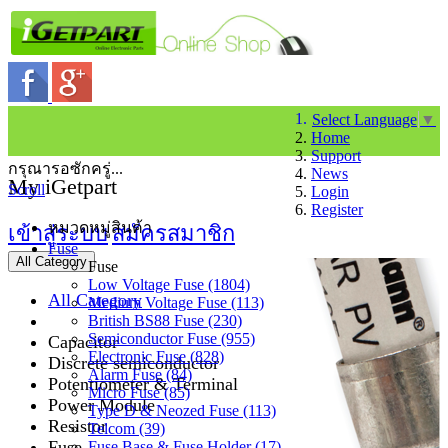
Select Language
▼
Home
Support
กรุณารอซักครู่...
News
My iGetpart
Scroll
Login
Register
หมวดหมู่สินค้า
เข้าสู่ระบบ
สมัครสมาชิก
Fuse
All Category
Fuse
Low Voltage Fuse (1804)
All Category
Medium Voltage Fuse (113)
British BS88 Fuse (230)
Semiconductor Fuse (955)
Capacitor
Electronic Fuse (828)
Discrete semiconductor
Alarm Fuse (84)
Potentiometer & Terminal
Micro Fuse (85)
Power Module
Type D & Neozed Fuse (113)
Resistor
Telcom (39)
Fuse
Fuse Base & Fuse Holder (17)