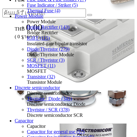
Fuse Indicator / Striker (5)
Thermal Fuse (4)
Power Module
Power Module
0.00
Bridge Rectifier (143)
THB
Bridge Rectifier
(
0
รายการ)
IGBT (115)
Insulated-gate bipolar transistor
Diode/Thyristor (279)
Diode/Thyristor Module
SCR / Thyristor (3)
MOSFET (11)
MOSFET
Transistor (32)
Transistor Module
Discrete semiconductor
Discrete semiconductor
Thyristor / Diode (341)
Discrete semiconductor Diode
Thyristor / SCR (378)
Discrete semiconductor SCR
Capacitor
Capacitor
Capacitor for general use (57)