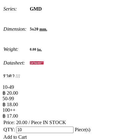
Series:
GMD
Dimension:
5x20
mm.
Weight:
0.00
kg.
Datasheet:
ราคา :::
10-49
฿
20.00
50-99
฿
18.00
100++
฿
17.00
Price:
20.00
/ Piece
IN STOCK
QTY:
Piece(s)
Add to Cart