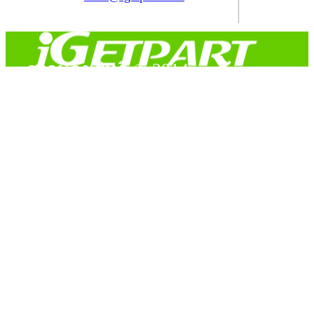
สงวนลิขสิทธิ์ © 2014
Copyright © 2014 iGetPart.com - All rights reserved.
Designated trademarks and brand are the property of their
respective owners.