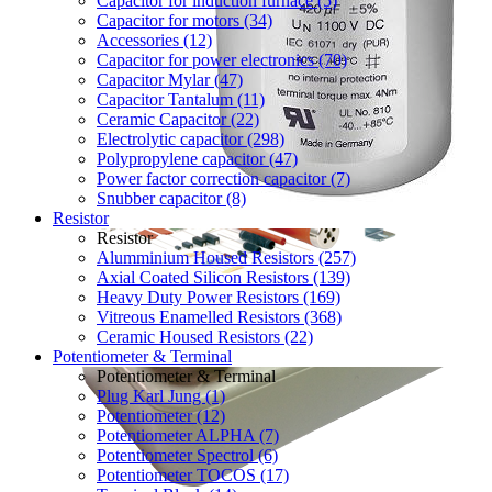
Capacitor for induction furnace (5)
Capacitor for motors (34)
Accessories (12)
Capacitor for power electronics (70)
Capacitor Mylar (47)
Capacitor Tantalum (11)
Ceramic Capacitor (22)
Electrolytic capacitor (298)
Polypropylene capacitor (47)
Power factor correction capacitor (7)
Snubber capacitor (8)
Resistor
Resistor
Alumminium Housed Resistors (257)
Axial Coated Silicon Resistors (139)
Heavy Duty Power Resistors (169)
Vitreous Enamelled Resistors (368)
Ceramic Housed Resistors (22)
Potentiometer & Terminal
Potentiometer & Terminal
Plug Karl Jung (1)
Potentiometer (12)
Potentiometer ALPHA (7)
Potentiometer Spectrol (6)
Potentiometer TOCOS (17)