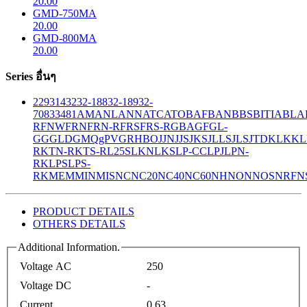
20.00
GMD-750MA
20.00
GMD-800MA
20.00
Series อื่นๆ
229
314
32
32-188
32-189
32-
708
33
481
AM
ANL
ANN
ATC
ATO
BAF
BAN
BBS
BITIA
BLA
R
FNW
FRN
FRN-R
FRS
FRS-R
GBA
GF
GL-
GG
GLD
GMQ
gPV
GR
HBO
JJN
JJS
JKS
JLLS
JLS
JTD
KLK
KL
R
KTN-R
KTS-R
L25S
LKN
LKS
LP-CC
LPJ
LPN-
RK
LPS
LPS-
RK
MEM
MIN
MIS
NC
NC20
NC40
NC60
NH
NON
NOS
NRF
N
PRODUCT DETAILS
OTHERS DETAILS
Additional Information.
Voltage AC
250
Voltage DC
-
Current
0.63