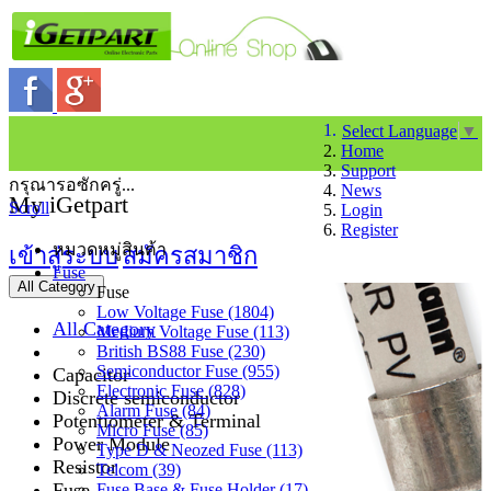
Select Language
▼
Home
Support
กรุณารอซักครู่...
News
My iGetpart
Scroll
Login
Register
หมวดหมู่สินค้า
เข้าสู่ระบบ
สมัครสมาชิก
Fuse
All Category
Fuse
Low Voltage Fuse (1804)
All Category
Medium Voltage Fuse (113)
British BS88 Fuse (230)
Semiconductor Fuse (955)
Capacitor
Electronic Fuse (828)
Discrete semiconductor
Alarm Fuse (84)
Potentiometer & Terminal
Micro Fuse (85)
Power Module
Type D & Neozed Fuse (113)
Resistor
Telcom (39)
Fuse
Fuse Base & Fuse Holder (17)