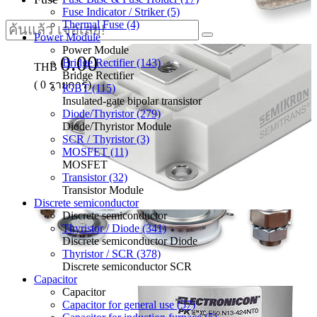
Fuse Indicator / Striker (5)
Thermal Fuse (4)
Power Module
Power Module
0.00
Bridge Rectifier (143)
THB
Bridge Rectifier
(
0
รายการ)
IGBT (115)
Insulated-gate bipolar transistor
Diode/Thyristor (279)
Diode/Thyristor Module
SCR / Thyristor (3)
MOSFET (11)
MOSFET
Transistor (32)
Transistor Module
Discrete semiconductor
Discrete semiconductor
Thyristor / Diode (341)
Discrete semiconductor Diode
Thyristor / SCR (378)
Discrete semiconductor SCR
Capacitor
Capacitor
Capacitor for general use (57)