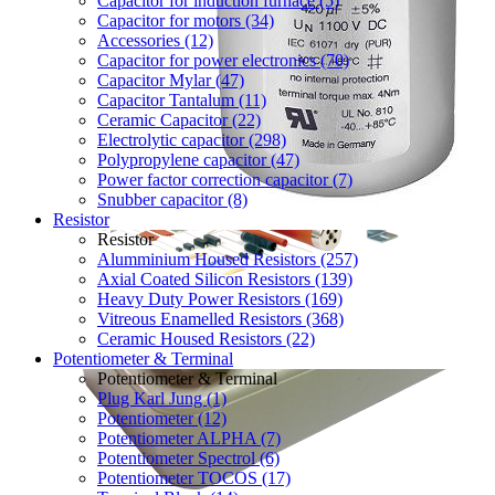
Capacitor for induction furnace (5)
Capacitor for motors (34)
Accessories (12)
Capacitor for power electronics (70)
Capacitor Mylar (47)
Capacitor Tantalum (11)
Ceramic Capacitor (22)
Electrolytic capacitor (298)
Polypropylene capacitor (47)
Power factor correction capacitor (7)
Snubber capacitor (8)
Resistor
Resistor
Alumminium Housed Resistors (257)
Axial Coated Silicon Resistors (139)
Heavy Duty Power Resistors (169)
Vitreous Enamelled Resistors (368)
Ceramic Housed Resistors (22)
Potentiometer & Terminal
Potentiometer & Terminal
Plug Karl Jung (1)
Potentiometer (12)
Potentiometer ALPHA (7)
Potentiometer Spectrol (6)
Potentiometer TOCOS (17)