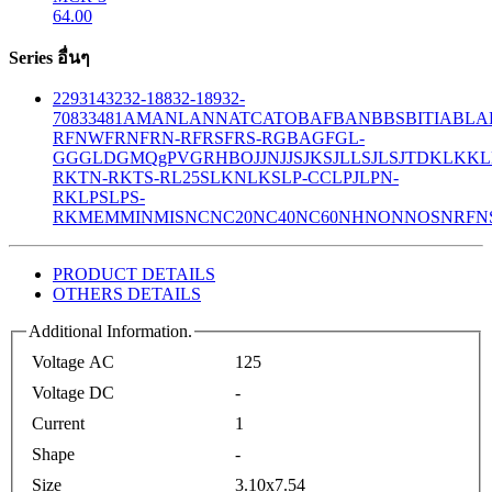
64.00
Series อื่นๆ
229
314
32
32-188
32-189
32-
708
33
481
AM
ANL
ANN
ATC
ATO
BAF
BAN
BBS
BITIA
BLA
R
FNW
FRN
FRN-R
FRS
FRS-R
GBA
GF
GL-
GG
GLD
GMQ
gPV
GR
HBO
JJN
JJS
JKS
JLLS
JLS
JTD
KLK
KL
R
KTN-R
KTS-R
L25S
LKN
LKS
LP-CC
LPJ
LPN-
RK
LPS
LPS-
RK
MEM
MIN
MIS
NC
NC20
NC40
NC60
NH
NON
NOS
NRF
N
PRODUCT DETAILS
OTHERS DETAILS
Additional Information.
Voltage AC
125
Voltage DC
-
Current
1
Shape
-
Size
3.10x7.54