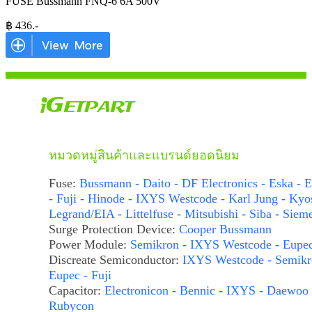
FUSE Bussmann FNQ-6 6A 500V
฿
436
.-
หมวดหมู่สินค้าและแบรนด์ยอดนิยม
Fuse:
Bussmann - Daito - DF Electronics - Eska - E
- Fuji - Hinode - IXYS Westcode - Karl Jung - Kyo
Legrand/EIA - Littelfuse - Mitsubishi - Siba - Siem
Surge Protection Device:
Cooper Bussmann
Power Module:
Semikron - IXYS Westcode - Eupe
Discreate Semiconductor:
IXYS Westcode - Semikr
Eupec - Fuji
Capacitor:
Electronicon - Bennic - IXYS - Daewoo 
Rubycon