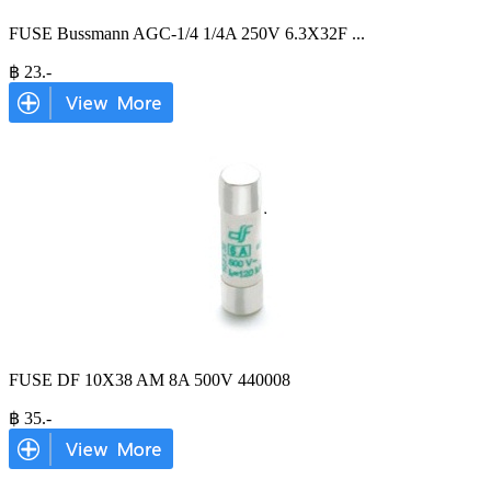
FUSE Bussmann AGC-1/4 1/4A 250V 6.3X32F
...
฿
23
.-
FUSE DF 10X38 AM 8A 500V 440008
฿
35
.-