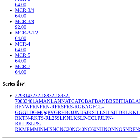
64.00
MCR-3/4
64.00
MCR-3/8
92.00
MCR-3-1/2
64.00
MCR-4
64.00
MCR-5
64.00
MCR-7
64.00
Series อื่นๆ
229
314
32
32-188
32-189
32-
708
33
481
AM
ANL
ANN
ATC
ATO
BAF
BAN
BBS
BITIA
BLA
R
FNW
FRN
FRN-R
FRS
FRS-R
GBA
GF
GL-
GG
GLD
GMQ
gPV
GR
HBO
JJN
JJS
JKS
JLLS
JLS
JTD
KLK
KL
R
KTN-R
KTS-R
L25S
LKN
LKS
LP-CC
LPJ
LPN-
RK
LPS
LPS-
RK
MEM
MIN
MIS
NC
NC20
NC40
NC60
NH
NON
NOS
NRF
N