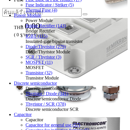
Fuse Indicator / Striker (5)
Thermal Fuse (4)
Power Module
Power Module
0.00
Bridge Rectifier (143)
THB
Bridge Rectifier
(
0
รายการ)
IGBT (115)
Insulated-gate bipolar transistor
Diode/Thyristor (279)
Diode/Thyristor Module
SCR / Thyristor (3)
MOSFET (11)
MOSFET
Transistor (32)
Transistor Module
Discrete semiconductor
Discrete semiconductor
Thyristor / Diode (341)
Discrete semiconductor Diode
Thyristor / SCR (378)
Discrete semiconductor SCR
Capacitor
Capacitor
Capacitor for general use (57)