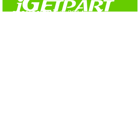
สงวนลิขสิทธิ์ © 2014
Copyright © 2014 iGetPart.com - All rights reserved.
Designated trademarks and brand are the property of their
respective owners.