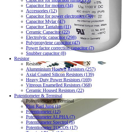
Capacitor for induction furnace (5)
Capacitor for motors (34)
Accessories (12)
Capacitor for power electronics (70)
Capacitor Mylar (47)
Capacitor Tantalum (11)
Ceramic Capacitor (22)
Electrolytic capacitor (298)
Polypropylene capacitor (47)
Power factor correction capacitor (7)
Snubber capacitor (8)
Resistor
Resistor
Alumminium Housed Resistors (257)
Axial Coated Silicon Resistors (139)
Heavy Duty Power Resistors (169)
Vitreous Enamelled Resistors (368)
Ceramic Housed Resistors (22)
Potentiometer & Terminal
Potentiometer & Terminal
Plug Karl Jung (1)
Potentiometer (12)
Potentiometer ALPHA (7)
Potentiometer Spectrol (6)
Potentiometer TOCOS (17)