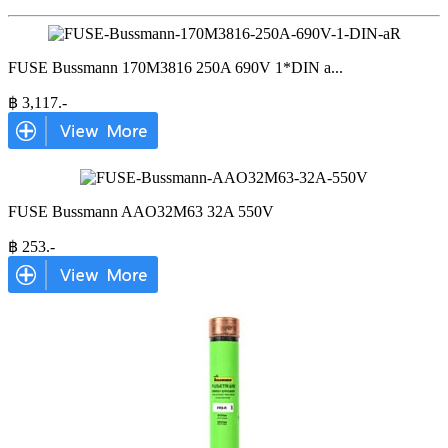
FUSE Bussmann 170M3816 250A 690V 1*DIN a
...
฿
3,117
.-
FUSE Bussmann AAO32M63 32A 550V
฿
253
.-