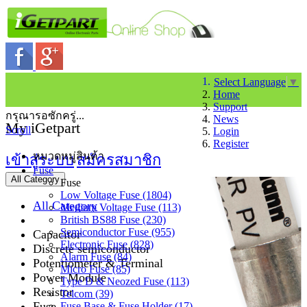
Select Language
▼
Home
Support
กรุณารอซักครู่...
News
My iGetpart
Scroll
Login
Register
หมวดหมู่สินค้า
เข้าสู่ระบบ
สมัครสมาชิก
Fuse
All Category
Fuse
Low Voltage Fuse (1804)
All Category
Medium Voltage Fuse (113)
British BS88 Fuse (230)
Semiconductor Fuse (955)
Capacitor
Electronic Fuse (828)
Discrete semiconductor
Alarm Fuse (84)
Potentiometer & Terminal
Micro Fuse (85)
Power Module
Type D & Neozed Fuse (113)
Resistor
Telcom (39)
Fuse
Fuse Base & Fuse Holder (17)