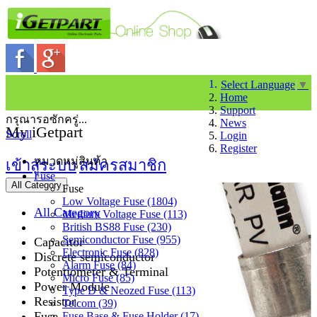
Select Language
▼
Home
Support
กรุณารอซักครู่...
News
My iGetpart
Scroll
Login
Register
หมวดหมู่สินค้า
เข้าสู่ระบบ
สมัครสมาชิก
Fuse
All Category
Fuse
Low Voltage Fuse (1804)
All Category
Medium Voltage Fuse (113)
British BS88 Fuse (230)
Semiconductor Fuse (955)
Capacitor
Electronic Fuse (828)
Discrete semiconductor
Alarm Fuse (84)
Potentiometer & Terminal
Micro Fuse (85)
Power Module
Type D & Neozed Fuse (113)
Resistor
Telcom (39)
Fuse
Fuse Base & Fuse Holder (17)