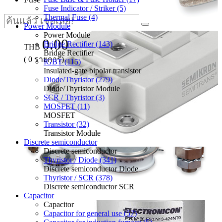
Fuse Indicator / Striker (5)
Thermal Fuse (4)
Power Module
Power Module
0.00
Bridge Rectifier (143)
THB
Bridge Rectifier
(
0
รายการ)
IGBT (115)
Insulated-gate bipolar transistor
Diode/Thyristor (279)
Diode/Thyristor Module
SCR / Thyristor (3)
MOSFET (11)
MOSFET
Transistor (32)
Transistor Module
Discrete semiconductor
Discrete semiconductor
Thyristor / Diode (341)
Discrete semiconductor Diode
Thyristor / SCR (378)
Discrete semiconductor SCR
Capacitor
Capacitor
Capacitor for general use (57)