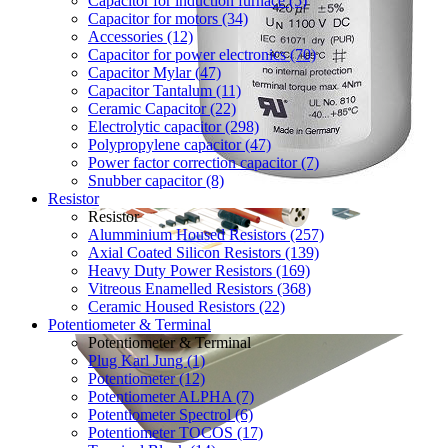
Capacitor for induction furnace (5)
Capacitor for motors (34)
Accessories (12)
Capacitor for power electronics (70)
Capacitor Mylar (47)
Capacitor Tantalum (11)
Ceramic Capacitor (22)
Electrolytic capacitor (298)
Polypropylene capacitor (47)
Power factor correction capacitor (7)
Snubber capacitor (8)
Resistor
Resistor
Alumminium Housed Resistors (257)
Axial Coated Silicon Resistors (139)
Heavy Duty Power Resistors (169)
Vitreous Enamelled Resistors (368)
Ceramic Housed Resistors (22)
Potentiometer & Terminal
Potentiometer & Terminal
Plug Karl Jung (1)
Potentiometer (12)
Potentiometer ALPHA (7)
Potentiometer Spectrol (6)
Potentiometer TOCOS (17)