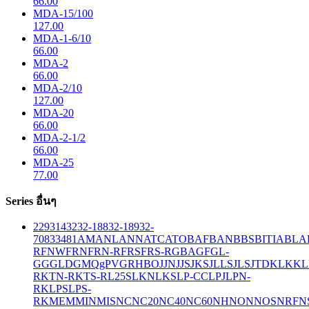
66.00
MDA-15/100
127.00
MDA-1-6/10
66.00
MDA-2
66.00
MDA-2/10
127.00
MDA-20
66.00
MDA-2-1/2
66.00
MDA-25
77.00
Series อื่นๆ
229
314
32
32-188
32-189
32-
708
33
481
AM
ANL
ANN
ATC
ATO
BAF
BAN
BBS
BITIA
BLA
R
FNW
FRN
FRN-R
FRS
FRS-R
GBA
GF
GL-
GG
GLD
GMQ
gPV
GR
HBO
JJN
JJS
JKS
JLLS
JLS
JTD
KLK
KL
R
KTN-R
KTS-R
L25S
LKN
LKS
LP-CC
LPJ
LPN-
RK
LPS
LPS-
RK
MEM
MIN
MIS
NC
NC20
NC40
NC60
NH
NON
NOS
NRF
N