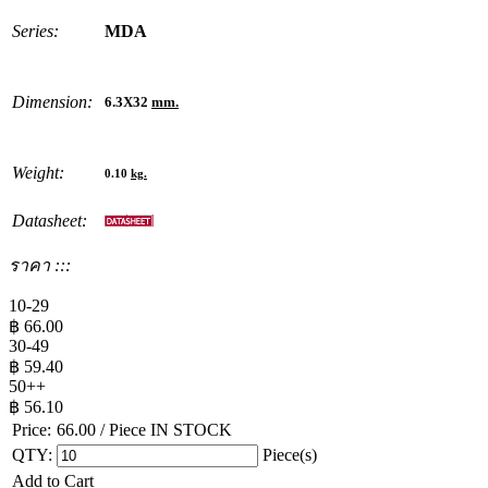
Series:
MDA
Dimension:
6.3X32
mm.
Weight:
0.10
kg.
Datasheet:
ราคา :::
10-29
฿
66.00
30-49
฿
59.40
50++
฿
56.10
Price:
66.00
/ Piece
IN STOCK
QTY:
Piece(s)
Add to Cart