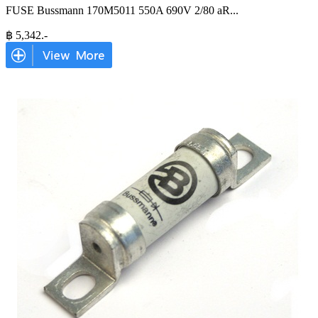
FUSE Bussmann 170M5011 550A 690V 2/80 aR
...
฿
5,342
.-