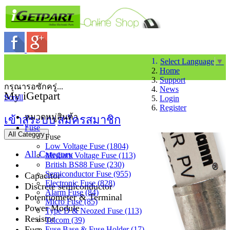
Select Language
▼
Home
Support
กรุณารอซักครู่...
News
My iGetpart
Scroll
Login
Register
หมวดหมู่สินค้า
เข้าสู่ระบบ
สมัครสมาชิก
Fuse
All Category
Fuse
Low Voltage Fuse (1804)
All Category
Medium Voltage Fuse (113)
British BS88 Fuse (230)
Semiconductor Fuse (955)
Capacitor
Electronic Fuse (828)
Discrete semiconductor
Alarm Fuse (84)
Potentiometer & Terminal
Micro Fuse (85)
Power Module
Type D & Neozed Fuse (113)
Resistor
Telcom (39)
Fuse
Fuse Base & Fuse Holder (17)