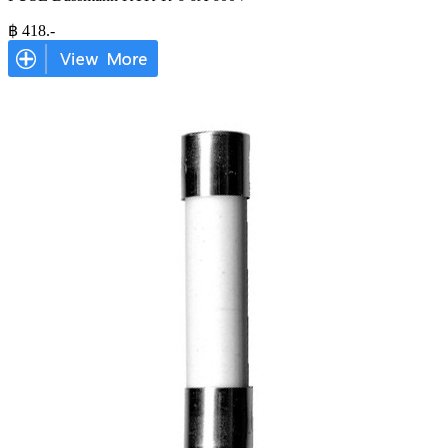
฿
418
.-