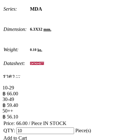
Series:
MDA
Dimension:
6.3X32
mm.
Weight:
0.10
kg.
Datasheet:
ราคา :::
10-29
฿
66.00
30-49
฿
59.40
50++
฿
56.10
Price:
66.00
/ Piece
IN STOCK
QTY:
Piece(s)
Add to Cart