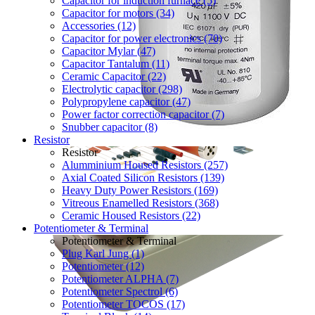
Capacitor for induction furnace (5)
Capacitor for motors (34)
Accessories (12)
Capacitor for power electronics (70)
Capacitor Mylar (47)
Capacitor Tantalum (11)
Ceramic Capacitor (22)
Electrolytic capacitor (298)
Polypropylene capacitor (47)
Power factor correction capacitor (7)
Snubber capacitor (8)
Resistor
Resistor
Alumminium Housed Resistors (257)
Axial Coated Silicon Resistors (139)
Heavy Duty Power Resistors (169)
Vitreous Enamelled Resistors (368)
Ceramic Housed Resistors (22)
Potentiometer & Terminal
Potentiometer & Terminal
Plug Karl Jung (1)
Potentiometer (12)
Potentiometer ALPHA (7)
Potentiometer Spectrol (6)
Potentiometer TOCOS (17)