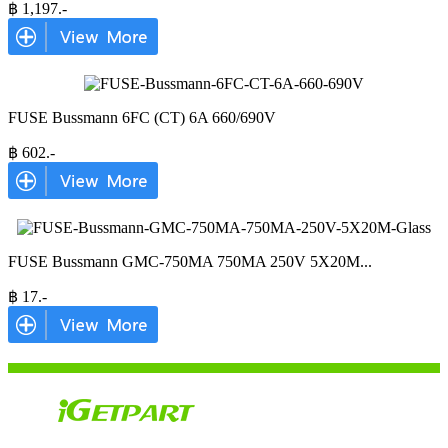
฿
1,197
.-
FUSE Bussmann 6FC (CT) 6A 660/690V
฿
602
.-
FUSE Bussmann GMC-750MA 750MA 250V 5X20M
...
฿
17
.-