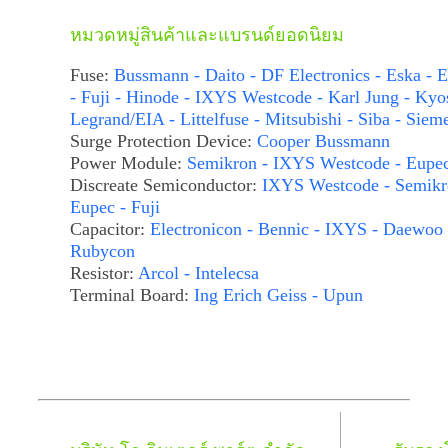
หมวดหมู่สินค้าและแบรนด์ยอดนิยม
Fuse:
Bussmann - Daito - DF Electronics - Eska - E
- Fuji - Hinode - IXYS Westcode - Karl Jung - Kyo
Legrand/EIA - Littelfuse - Mitsubishi - Siba - Siem
Surge Protection Device:
Cooper Bussmann
Power Module:
Semikron - IXYS Westcode - Eupe
Discreate Semiconductor:
IXYS Westcode - Semikr
Eupec - Fuji
Capacitor:
Electronicon - Bennic - IXYS - Daewoo 
Rubycon
Resistor:
Arcol - Intelecsa
Terminal Board:
Ing Erich Geiss - Upun