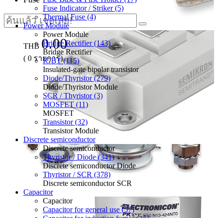
Fuse Indicator / Striker (5)
Thermal Fuse (4)
Power Module
Power Module
0.00
Bridge Rectifier (143)
THB
Bridge Rectifier
(
0
รายการ)
IGBT (115)
Insulated-gate bipolar transistor
Diode/Thyristor (279)
Diode/Thyristor Module
SCR / Thyristor (3)
MOSFET (11)
MOSFET
Transistor (32)
Transistor Module
Discrete semiconductor
Discrete semiconductor
Thyristor / Diode (341)
Discrete semiconductor Diode
Thyristor / SCR (378)
Discrete semiconductor SCR
Capacitor
Capacitor
Capacitor for general use (57)