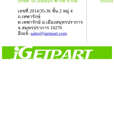
บริษัท โก อินเตอร์ พาร์ต จำกัด
รับรอ
เลขที่ 2014/35-36 ชั้น 2 หมู่ 4
ถ.เทพารักษ์
ต.เทพารักษ์ อ.เมืองสมุทรปราการ
จ.สมุทรปราการ 10270
อีเมล์:
sales@igetpart.com
สงวนลิขสิทธิ์ © 2014
Copyright © 2014 iGetPart.com - All rights reserved.
Designated trademarks and brand are the property of their
respective owners.