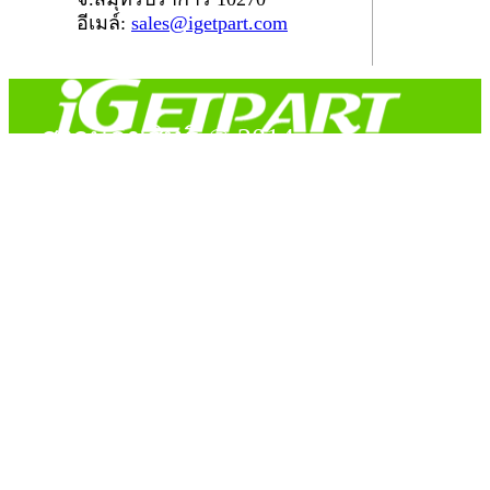
อีเมล์:
sales@igetpart.com
สงวนลิขสิทธิ์ © 2014
Copyright © 2014 iGetPart.com - All rights reserved.
Designated trademarks and brand are the property of their
respective owners.