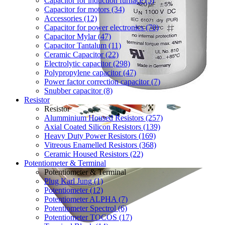
Capacitor for induction furnace (5)
Capacitor for motors (34)
Accessories (12)
Capacitor for power electronics (70)
Capacitor Mylar (47)
Capacitor Tantalum (11)
Ceramic Capacitor (22)
Electrolytic capacitor (298)
Polypropylene capacitor (47)
Power factor correction capacitor (7)
Snubber capacitor (8)
Resistor
Resistor
Alumminium Housed Resistors (257)
Axial Coated Silicon Resistors (139)
Heavy Duty Power Resistors (169)
Vitreous Enamelled Resistors (368)
Ceramic Housed Resistors (22)
Potentiometer & Terminal
Potentiometer & Terminal
Plug Karl Jung (1)
Potentiometer (12)
Potentiometer ALPHA (7)
Potentiometer Spectrol (6)
Potentiometer TOCOS (17)