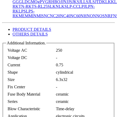
GG
GLD
GMQ
gPV
GR
HBO
JJN
JJS
JKS
JLLS
JLS
JTD
KLK
KL
R
KTN-R
KTS-R
L25S
LKN
LKS
LP-CC
LPJ
LPN-
RK
LPS
LPS-
RK
MEM
MIN
MIS
NC
NC20
NC40
NC60
NH
NON
NOS
NRF
N
PRODUCT DETAILS
OTHERS DETAILS
Additional Information.
Voltage AC
250
Voltage DC
-
Current
0.75
Shape
cylindrical
Size
6.3x32
Fix Center
-
Fuse Body Material
ceramic
Series
ceramic
Blow Characteristic
Time-delay
Application
electronic circuits