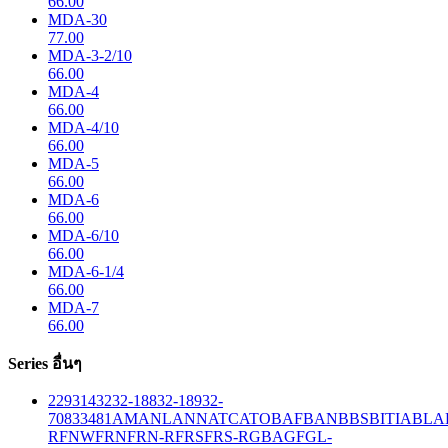
66.00
MDA-30
77.00
MDA-3-2/10
66.00
MDA-4
66.00
MDA-4/10
66.00
MDA-5
66.00
MDA-6
66.00
MDA-6/10
66.00
MDA-6-1/4
66.00
MDA-7
66.00
Series อื่นๆ
229
314
32
32-188
32-189
32-
708
33
481
AM
ANL
ANN
ATC
ATO
BAF
BAN
BBS
BITIA
BLA
R
FNW
FRN
FRN-R
FRS
FRS-R
GBA
GF
GL-