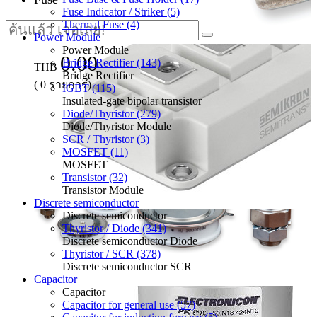
Fuse Indicator / Striker (5)
Thermal Fuse (4)
Power Module
Power Module
0.00
Bridge Rectifier (143)
THB
Bridge Rectifier
(
0
รายการ)
IGBT (115)
Insulated-gate bipolar transistor
Diode/Thyristor (279)
Diode/Thyristor Module
SCR / Thyristor (3)
MOSFET (11)
MOSFET
Transistor (32)
Transistor Module
Discrete semiconductor
Discrete semiconductor
Thyristor / Diode (341)
Discrete semiconductor Diode
Thyristor / SCR (378)
Discrete semiconductor SCR
Capacitor
Capacitor
Capacitor for general use (57)