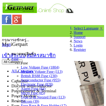
Select Language
▼
Home
Support
กรุณารอซักครู่...
News
My iGetpart
Scroll
Login
Register
หมวดหมู่สินค้า
เข้าสู่ระบบ
สมัครสมาชิก
Fuse
All Category
Fuse
Low Voltage Fuse (1804)
All Category
Medium Voltage Fuse (113)
British BS88 Fuse (230)
Semiconductor Fuse (955)
Capacitor
Electronic Fuse (828)
Discrete semiconductor
Alarm Fuse (84)
Potentiometer & Terminal
Micro Fuse (85)
Power Module
Type D & Neozed Fuse (113)
Resistor
Telcom (39)
Fuse
Fuse Base & Fuse Holder (17)