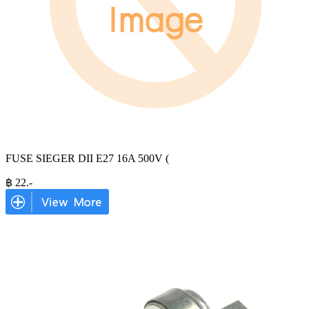
FUSE SIEGER DII E27 16A 500V (
฿
22
.-