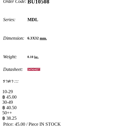
BU10508
Order Code:
Series:
MDL
Dimension:
6.3X32
mm.
Weight:
0.10
kg.
Datasheet:
ราคา :::
10-29
฿
45.00
30-49
฿
40.50
50++
฿
38.25
Price:
45.00
/ Piece
IN STOCK