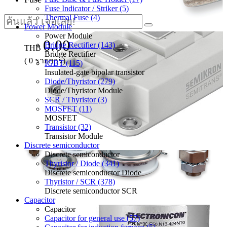
Fuse Indicator / Striker (5)
Thermal Fuse (4)
Power Module
Power Module
0.00
Bridge Rectifier (143)
THB
Bridge Rectifier
(
0
รายการ)
IGBT (115)
Insulated-gate bipolar transistor
Diode/Thyristor (279)
Diode/Thyristor Module
SCR / Thyristor (3)
MOSFET (11)
MOSFET
Transistor (32)
Transistor Module
Discrete semiconductor
Discrete semiconductor
Thyristor / Diode (341)
Discrete semiconductor Diode
Thyristor / SCR (378)
Discrete semiconductor SCR
Capacitor
Capacitor
Capacitor for general use (57)