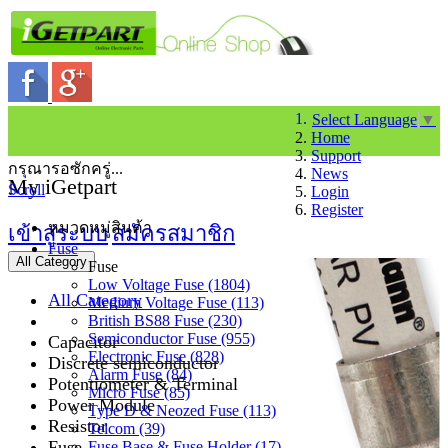
Select Language
▼
Home
Support
กรุณารอซักครู่...
News
My iGetpart
Scroll
Login
Register
หมวดหมู่สินค้า
เข้าสู่ระบบ
สมัครสมาชิก
Fuse
All Category
Fuse
Low Voltage Fuse (1804)
All Category
Medium Voltage Fuse (113)
British BS88 Fuse (230)
Semiconductor Fuse (955)
Capacitor
Electronic Fuse (828)
Discrete semiconductor
Alarm Fuse (84)
Potentiometer & Terminal
Micro Fuse (85)
Power Module
Type D & Neozed Fuse (113)
Resistor
Telcom (39)
Fuse
Fuse Base & Fuse Holder (17)