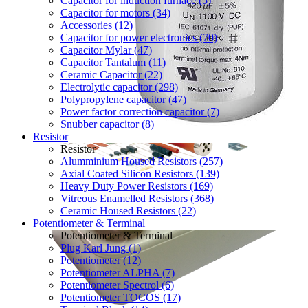
Capacitor for induction furnace (5)
Capacitor for motors (34)
Accessories (12)
Capacitor for power electronics (70)
Capacitor Mylar (47)
Capacitor Tantalum (11)
Ceramic Capacitor (22)
Electrolytic capacitor (298)
Polypropylene capacitor (47)
Power factor correction capacitor (7)
Snubber capacitor (8)
Resistor
Resistor
Alumminium Housed Resistors (257)
Axial Coated Silicon Resistors (139)
Heavy Duty Power Resistors (169)
Vitreous Enamelled Resistors (368)
Ceramic Housed Resistors (22)
Potentiometer & Terminal
Potentiometer & Terminal
Plug Karl Jung (1)
Potentiometer (12)
Potentiometer ALPHA (7)
Potentiometer Spectrol (6)
Potentiometer TOCOS (17)