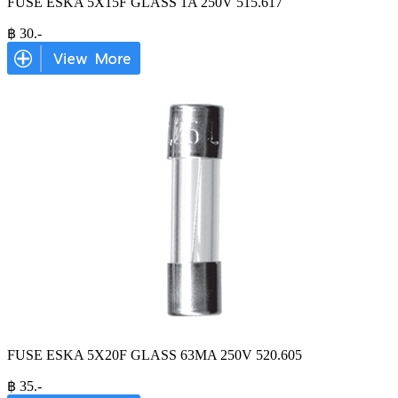
FUSE ESKA 5X15F GLASS 1A 250V 515.617
฿
30
.-
FUSE ESKA 5X20F GLASS 63MA 250V 520.605
฿
35
.-