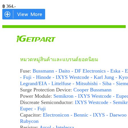
฿
364
.-
หมวดหมู่สินค้าและแบรนด์ยอดนิยม
Fuse:
Bussmann - Daito - DF Electronics - Eska - E
- Fuji - Hinode - IXYS Westcode - Karl Jung - Kyo
Legrand/EIA - Littelfuse - Mitsubishi - Siba - Siem
Surge Protection Device:
Cooper Bussmann
Power Module:
Semikron - IXYS Westcode - Eupe
Discreate Semiconductor:
IXYS Westcode - Semikr
Eupec - Fuji
Capacitor:
Electronicon - Bennic - IXYS - Daewoo 
Rubycon
Resistor:
Arcol - Intelecsa