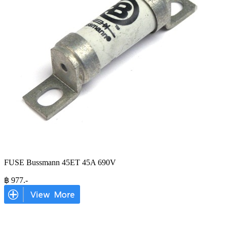
FUSE Bussmann 45ET 45A 690V
฿
977
.-