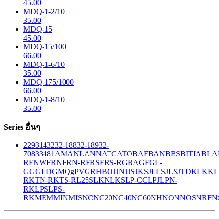
45.00
MDQ-1-2/10
35.00
MDQ-15
45.00
MDQ-15/100
66.00
MDQ-1-6/10
35.00
MDQ-175/1000
66.00
MDQ-1-8/10
35.00
Series อื่นๆ
229
314
32
32-188
32-189
32-
708
33
481
AM
ANL
ANN
ATC
ATO
BAF
BAN
BBS
BITIA
BLA
R
FNW
FRN
FRN-R
FRS
FRS-R
GBA
GF
GL-
GG
GLD
GMQ
gPV
GR
HBO
JJN
JJS
JKS
JLLS
JLS
JTD
KLK
KL
R
KTN-R
KTS-R
L25S
LKN
LKS
LP-CC
LPJ
LPN-
RK
LPS
LPS-
RK
MEM
MIN
MIS
NC
NC20
NC40
NC60
NH
NON
NOS
NRF
N