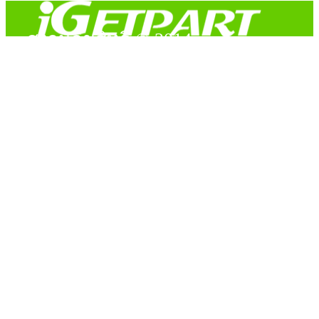
สงวนลิขสิทธิ์ © 2014
Copyright © 2014 iGetPart.com - All rights reserved.
Designated trademarks and brand are the property of their
respective owners.