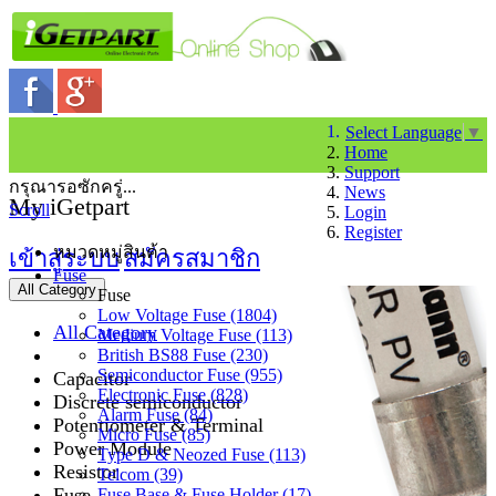
Select Language
▼
Home
Support
กรุณารอซักครู่...
News
My iGetpart
Scroll
Login
Register
หมวดหมู่สินค้า
เข้าสู่ระบบ
สมัครสมาชิก
Fuse
All Category
Fuse
Low Voltage Fuse (1804)
All Category
Medium Voltage Fuse (113)
British BS88 Fuse (230)
Semiconductor Fuse (955)
Capacitor
Electronic Fuse (828)
Discrete semiconductor
Alarm Fuse (84)
Potentiometer & Terminal
Micro Fuse (85)
Power Module
Type D & Neozed Fuse (113)
Resistor
Telcom (39)
Fuse
Fuse Base & Fuse Holder (17)