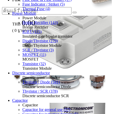
Fuse Indicator / Striker (5)
Thermal Fuse (4)
Power Module
Power Module
0.00
Bridge Rectifier (143)
THB
Bridge Rectifier
(
0
รายการ)
IGBT (115)
Insulated-gate bipolar transistor
Diode/Thyristor (279)
Diode/Thyristor Module
SCR / Thyristor (3)
MOSFET (11)
MOSFET
Transistor (32)
Transistor Module
Discrete semiconductor
Discrete semiconductor
Thyristor / Diode (341)
Discrete semiconductor Diode
Thyristor / SCR (378)
Discrete semiconductor SCR
Capacitor
Capacitor
Capacitor for general use (57)