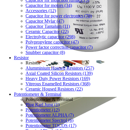
Capacitor for induction furnace (5)
Capacitor for motors (34)
Accessories (12)
Capacitor for power electronics (70)
Capacitor Mylar (47)
Capacitor Tantalum (11)
Ceramic Capacitor (22)
Electrolytic capacitor (298)
Polypropylene capacitor (47)
Power factor correction capacitor (7)
Snubber capacitor (8)
Resistor
Resistor
Alumminium Housed Resistors (257)
Axial Coated Silicon Resistors (139)
Heavy Duty Power Resistors (169)
Vitreous Enamelled Resistors (368)
Ceramic Housed Resistors (22)
Potentiometer & Terminal
Potentiometer & Terminal
Plug Karl Jung (1)
Potentiometer (12)
Potentiometer ALPHA (7)
Potentiometer Spectrol (6)
Potentiometer TOCOS (17)