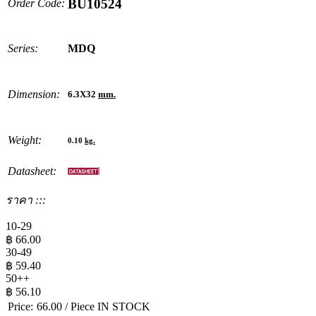
BU10524
Order Code:
Series:
MDQ
Dimension:
6.3X32
mm.
Weight:
0.10
kg.
Datasheet:
ราคา :::
10-29
฿
66.00
30-49
฿
59.40
50++
฿
56.10
Price:
66.00
/ Piece
IN STOCK