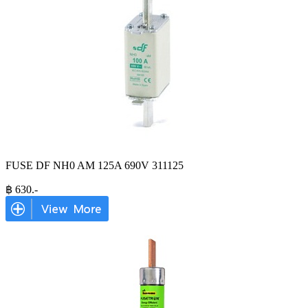
FUSE DF NH0 AM 125A 690V 311125
฿
630
.-