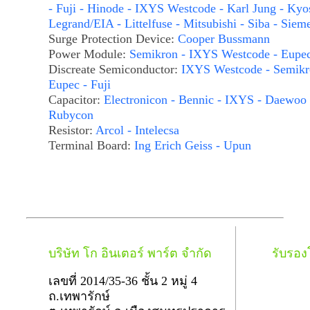
- Fuji - Hinode - IXYS Westcode - Karl Jung - Kyo
Legrand/EIA - Littelfuse - Mitsubishi - Siba - Siem
Surge Protection Device:
Cooper Bussmann
Power Module:
Semikron - IXYS Westcode - Eupe
Discreate Semiconductor:
IXYS Westcode - Semikr
Eupec - Fuji
Capacitor:
Electronicon - Bennic - IXYS - Daewoo 
Rubycon
Resistor:
Arcol - Intelecsa
Terminal Board:
Ing Erich Geiss - Upun
บริษัท โก อินเตอร์ พาร์ต จำกัด
รับรอ
เลขที่ 2014/35-36 ชั้น 2 หมู่ 4
ถ.เทพารักษ์