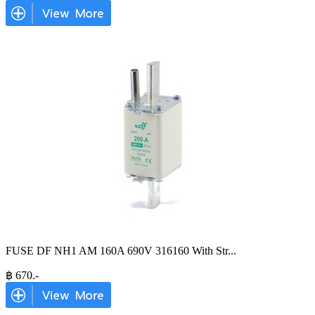
FUSE DF NH1 AM 160A 690V 316160 With Str
...
฿
670
.-