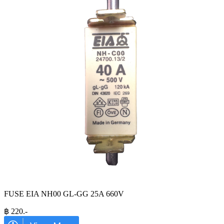
FUSE EIA NH00 GL-GG 25A 660V
฿
220
.-