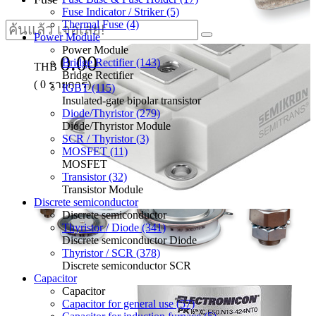
Fuse Indicator / Striker (5)
Thermal Fuse (4)
Power Module
Power Module
0.00
Bridge Rectifier (143)
THB
Bridge Rectifier
(
0
รายการ)
IGBT (115)
Insulated-gate bipolar transistor
Diode/Thyristor (279)
Diode/Thyristor Module
SCR / Thyristor (3)
MOSFET (11)
MOSFET
Transistor (32)
Transistor Module
Discrete semiconductor
Discrete semiconductor
Thyristor / Diode (341)
Discrete semiconductor Diode
Thyristor / SCR (378)
Discrete semiconductor SCR
Capacitor
Capacitor
Capacitor for general use (57)