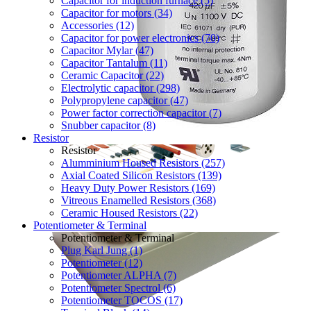
Capacitor for induction furnace (5)
Capacitor for motors (34)
Accessories (12)
Capacitor for power electronics (70)
Capacitor Mylar (47)
Capacitor Tantalum (11)
Ceramic Capacitor (22)
Electrolytic capacitor (298)
Polypropylene capacitor (47)
Power factor correction capacitor (7)
Snubber capacitor (8)
Resistor
Resistor
Alumminium Housed Resistors (257)
Axial Coated Silicon Resistors (139)
Heavy Duty Power Resistors (169)
Vitreous Enamelled Resistors (368)
Ceramic Housed Resistors (22)
Potentiometer & Terminal
Potentiometer & Terminal
Plug Karl Jung (1)
Potentiometer (12)
Potentiometer ALPHA (7)
Potentiometer Spectrol (6)
Potentiometer TOCOS (17)