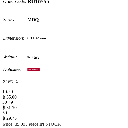
BU10555
Order Code:
Series:
MDQ
Dimension:
6.3X32
mm.
Weight:
0.10
kg.
Datasheet:
ราคา :::
10-29
฿
35.00
30-49
฿
31.50
50++
฿
29.75
Price:
35.00
/ Piece
IN STOCK