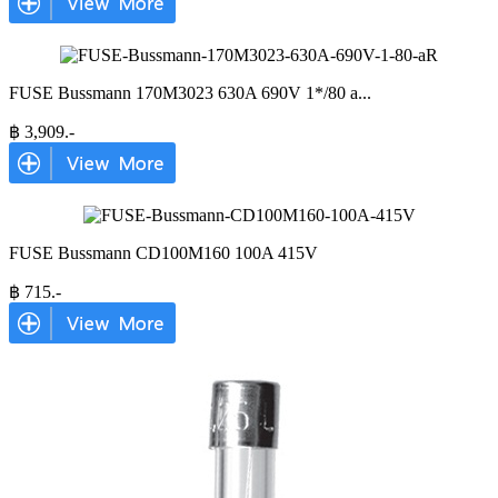
FUSE Bussmann 170M3023 630A 690V 1*/80 a
...
฿
3,909
.-
FUSE Bussmann CD100M160 100A 415V
฿
715
.-