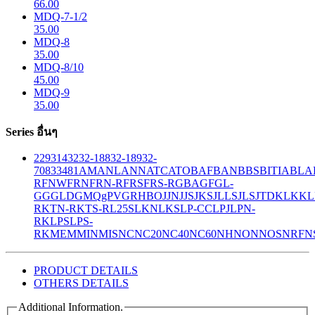
66.00
MDQ-7-1/2
35.00
MDQ-8
35.00
MDQ-8/10
45.00
MDQ-9
35.00
Series อื่นๆ
229
314
32
32-188
32-189
32-
708
33
481
AM
ANL
ANN
ATC
ATO
BAF
BAN
BBS
BITIA
BLA
R
FNW
FRN
FRN-R
FRS
FRS-R
GBA
GF
GL-
GG
GLD
GMQ
gPV
GR
HBO
JJN
JJS
JKS
JLLS
JLS
JTD
KLK
KL
R
KTN-R
KTS-R
L25S
LKN
LKS
LP-CC
LPJ
LPN-
RK
LPS
LPS-
RK
MEM
MIN
MIS
NC
NC20
NC40
NC60
NH
NON
NOS
NRF
N
PRODUCT DETAILS
OTHERS DETAILS
Additional Information.