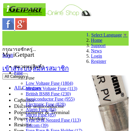
Select Language
▼
Home
Support
กรุณารอซักครู่...
News
My iGetpart
Scroll
Login
Register
หมวดหมู่สินค้า
เข้าสู่ระบบ
สมัครสมาชิก
Fuse
All Category
Fuse
Low Voltage Fuse (1804)
All Category
Medium Voltage Fuse (113)
British BS88 Fuse (230)
Semiconductor Fuse (955)
Capacitor
Electronic Fuse (828)
Discrete semiconductor
Alarm Fuse (84)
Potentiometer & Terminal
Micro Fuse (85)
Power Module
Type D & Neozed Fuse (113)
Resistor
Telcom (39)
Fuse
Fuse Base & Fuse Holder (17)