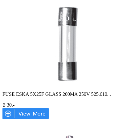
FUSE ESKA 5X25F GLASS 200MA 250V 525.610
...
฿
30
.-