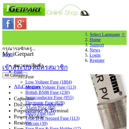
Select Language
▼
Home
Support
กรุณารอซักครู่...
News
My iGetpart
Scroll
Login
Register
หมวดหมู่สินค้า
เข้าสู่ระบบ
สมัครสมาชิก
Fuse
All Category
Fuse
Low Voltage Fuse (1804)
All Category
Medium Voltage Fuse (113)
British BS88 Fuse (230)
Semiconductor Fuse (955)
Capacitor
Electronic Fuse (828)
Discrete semiconductor
Alarm Fuse (84)
Potentiometer & Terminal
Micro Fuse (85)
Power Module
Type D & Neozed Fuse (113)
Resistor
Telcom (39)
Fuse
Fuse Base & Fuse Holder (17)