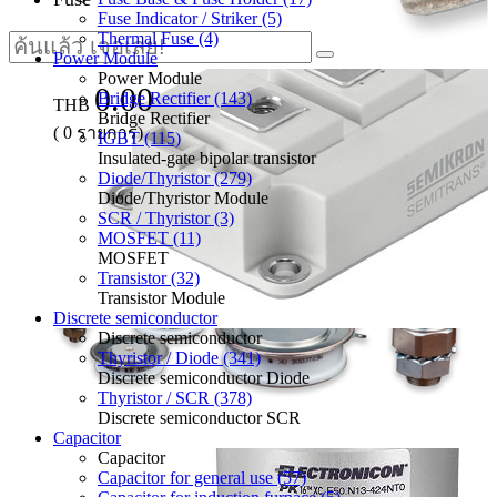
Fuse Indicator / Striker (5)
Thermal Fuse (4)
Power Module
Power Module
0.00
Bridge Rectifier (143)
THB
Bridge Rectifier
(
0
รายการ)
IGBT (115)
Insulated-gate bipolar transistor
Diode/Thyristor (279)
Diode/Thyristor Module
SCR / Thyristor (3)
MOSFET (11)
MOSFET
Transistor (32)
Transistor Module
Discrete semiconductor
Discrete semiconductor
Thyristor / Diode (341)
Discrete semiconductor Diode
Thyristor / SCR (378)
Discrete semiconductor SCR
Capacitor
Capacitor
Capacitor for general use (57)