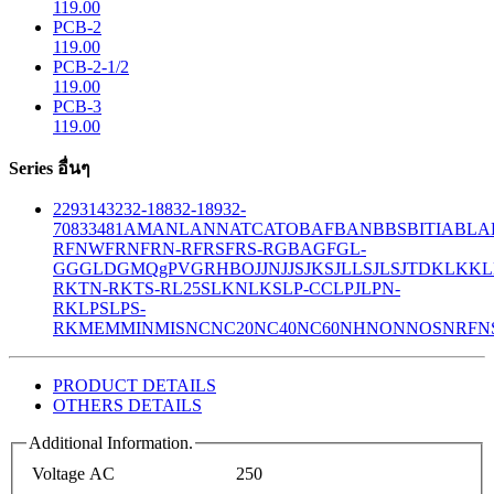
119.00
PCB-2
119.00
PCB-2-1/2
119.00
PCB-3
119.00
Series อื่นๆ
229
314
32
32-188
32-189
32-
708
33
481
AM
ANL
ANN
ATC
ATO
BAF
BAN
BBS
BITIA
BLA
R
FNW
FRN
FRN-R
FRS
FRS-R
GBA
GF
GL-
GG
GLD
GMQ
gPV
GR
HBO
JJN
JJS
JKS
JLLS
JLS
JTD
KLK
KL
R
KTN-R
KTS-R
L25S
LKN
LKS
LP-CC
LPJ
LPN-
RK
LPS
LPS-
RK
MEM
MIN
MIS
NC
NC20
NC40
NC60
NH
NON
NOS
NRF
N
PRODUCT DETAILS
OTHERS DETAILS
Additional Information.
Voltage AC
250