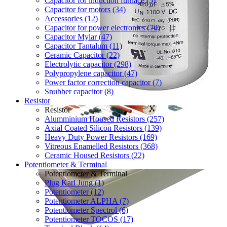
Capacitor for induction furnace (5)
Capacitor for motors (34)
Accessories (12)
Capacitor for power electronics (70)
Capacitor Mylar (47)
Capacitor Tantalum (11)
Ceramic Capacitor (22)
Electrolytic capacitor (298)
Polypropylene capacitor (47)
Power factor correction capacitor (7)
Snubber capacitor (8)
Resistor
Resistor
Alumminium Housed Resistors (257)
Axial Coated Silicon Resistors (139)
Heavy Duty Power Resistors (169)
Vitreous Enamelled Resistors (368)
Ceramic Housed Resistors (22)
Potentiometer & Terminal
Potentiometer & Terminal
Plug Karl Jung (1)
Potentiometer (12)
Potentiometer ALPHA (7)
Potentiometer Spectrol (6)
Potentiometer TOCOS (17)