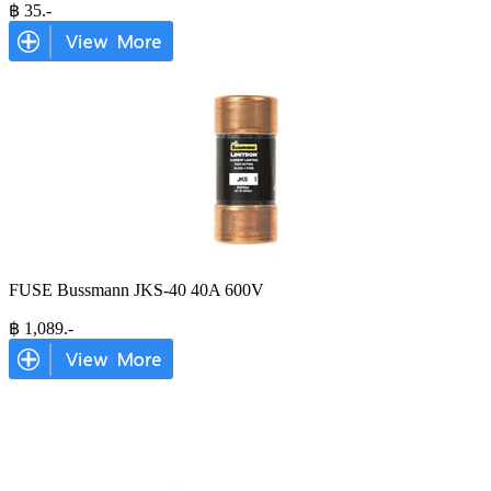
฿
35
.-
FUSE Bussmann JKS-40 40A 600V
฿
1,089
.-