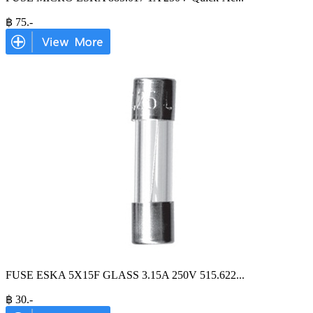
฿
75
.-
FUSE ESKA 5X15F GLASS 3.15A 250V 515.622
...
฿
30
.-