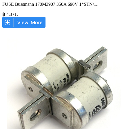
FUSE Bussmann 170M3907 350A 690V 1*STN/1
...
฿
4,371
.-