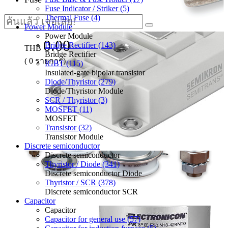
Fuse Indicator / Striker (5)
Thermal Fuse (4)
Power Module
Power Module
0.00
Bridge Rectifier (143)
THB
Bridge Rectifier
(
0
รายการ)
IGBT (115)
Insulated-gate bipolar transistor
Diode/Thyristor (279)
Diode/Thyristor Module
SCR / Thyristor (3)
MOSFET (11)
MOSFET
Transistor (32)
Transistor Module
Discrete semiconductor
Discrete semiconductor
Thyristor / Diode (341)
Discrete semiconductor Diode
Thyristor / SCR (378)
Discrete semiconductor SCR
Capacitor
Capacitor
Capacitor for general use (57)