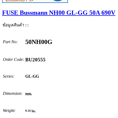
FUSE Bussmann NH00 GL-GG 50A 690V
ข้อมูลสินค้า :::
50NH00G
Part No:
BU20555
Order Code:
Series:
GL-GG
Dimension:
mm.
Weight:
0.16
kg.