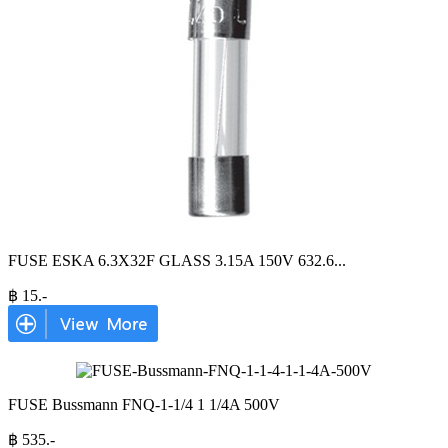
FUSE ESKA 6.3X32F GLASS 3.15A 150V 632.6
...
฿
15
.-
FUSE Bussmann FNQ-1-1/4 1 1/4A 500V
฿
535
.-