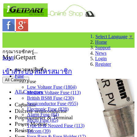
Select Language
▼
Home
Support
กรุณารอซักครู่...
News
My iGetpart
Scroll
Login
Register
หมวดหมู่สินค้า
เข้าสู่ระบบ
สมัครสมาชิก
Fuse
All Category
Fuse
Low Voltage Fuse (1804)
All Category
Medium Voltage Fuse (113)
British BS88 Fuse (230)
Semiconductor Fuse (955)
Capacitor
Electronic Fuse (828)
Discrete semiconductor
Alarm Fuse (84)
Potentiometer & Terminal
Micro Fuse (85)
Power Module
Type D & Neozed Fuse (113)
Resistor
Telcom (39)
Fuse
Fuse Base & Fuse Holder (17)