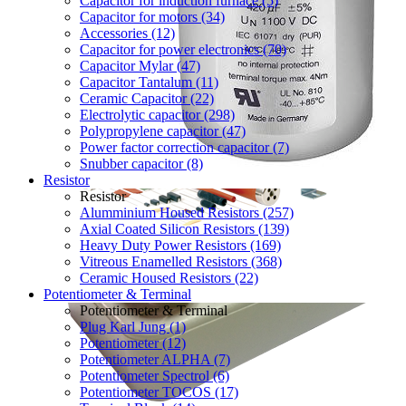
Capacitor for induction furnace (5)
Capacitor for motors (34)
Accessories (12)
Capacitor for power electronics (70)
Capacitor Mylar (47)
Capacitor Tantalum (11)
Ceramic Capacitor (22)
Electrolytic capacitor (298)
Polypropylene capacitor (47)
Power factor correction capacitor (7)
Snubber capacitor (8)
Resistor
Resistor
Alumminium Housed Resistors (257)
Axial Coated Silicon Resistors (139)
Heavy Duty Power Resistors (169)
Vitreous Enamelled Resistors (368)
Ceramic Housed Resistors (22)
Potentiometer & Terminal
Potentiometer & Terminal
Plug Karl Jung (1)
Potentiometer (12)
Potentiometer ALPHA (7)
Potentiometer Spectrol (6)
Potentiometer TOCOS (17)