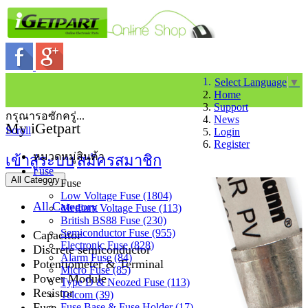
Select Language
▼
Home
Support
กรุณารอซักครู่...
News
My iGetpart
Scroll
Login
Register
หมวดหมู่สินค้า
เข้าสู่ระบบ
สมัครสมาชิก
Fuse
All Category
Fuse
Low Voltage Fuse (1804)
All Category
Medium Voltage Fuse (113)
British BS88 Fuse (230)
Semiconductor Fuse (955)
Capacitor
Electronic Fuse (828)
Discrete semiconductor
Alarm Fuse (84)
Potentiometer & Terminal
Micro Fuse (85)
Power Module
Type D & Neozed Fuse (113)
Resistor
Telcom (39)
Fuse
Fuse Base & Fuse Holder (17)