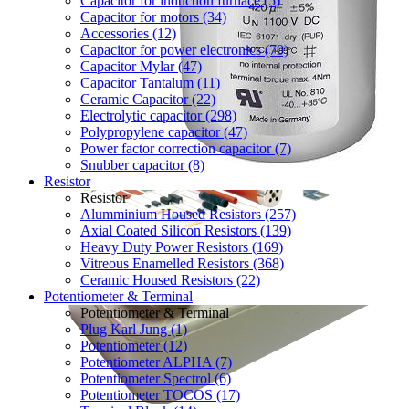
Capacitor for induction furnace (5)
Capacitor for motors (34)
Accessories (12)
Capacitor for power electronics (70)
Capacitor Mylar (47)
Capacitor Tantalum (11)
Ceramic Capacitor (22)
Electrolytic capacitor (298)
Polypropylene capacitor (47)
Power factor correction capacitor (7)
Snubber capacitor (8)
Resistor
Resistor
Alumminium Housed Resistors (257)
Axial Coated Silicon Resistors (139)
Heavy Duty Power Resistors (169)
Vitreous Enamelled Resistors (368)
Ceramic Housed Resistors (22)
Potentiometer & Terminal
Potentiometer & Terminal
Plug Karl Jung (1)
Potentiometer (12)
Potentiometer ALPHA (7)
Potentiometer Spectrol (6)
Potentiometer TOCOS (17)