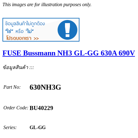
This images are for illustration purposes only.
FUSE Bussmann NH3 GL-GG 630A 690V
ข้อมูลสินค้า :::
630NH3G
Part No:
BU40229
Order Code:
Series:
GL-GG