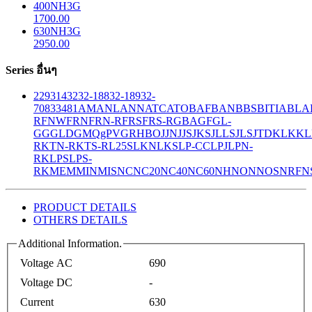
400NH3G
1700.00
630NH3G
2950.00
Series อื่นๆ
229
314
32
32-188
32-189
32-
708
33
481
AM
ANL
ANN
ATC
ATO
BAF
BAN
BBS
BITIA
BLA
R
FNW
FRN
FRN-R
FRS
FRS-R
GBA
GF
GL-
GG
GLD
GMQ
gPV
GR
HBO
JJN
JJS
JKS
JLLS
JLS
JTD
KLK
KL
R
KTN-R
KTS-R
L25S
LKN
LKS
LP-CC
LPJ
LPN-
RK
LPS
LPS-
RK
MEM
MIN
MIS
NC
NC20
NC40
NC60
NH
NON
NOS
NRF
N
PRODUCT DETAILS
OTHERS DETAILS
Additional Information.
Voltage AC
690
Voltage DC
-
Current
630