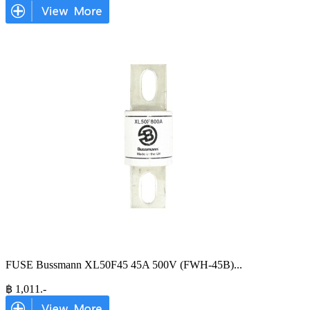
FUSE Bussmann XL50F45 45A 500V (FWH-45B)
...
฿
1,011
.-