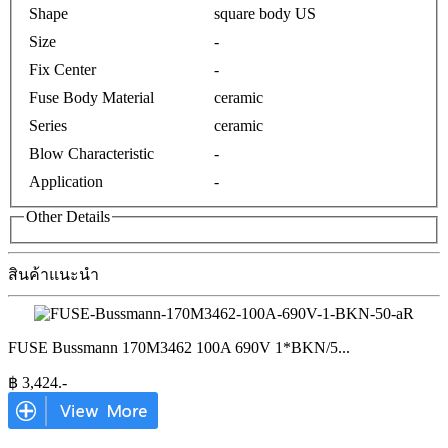
Shape
square body US
Size
-
Fix Center
-
Fuse Body Material
ceramic
Series
ceramic
Blow Characteristic
-
Application
-
Other Details
สินค้าแนะนำ
FUSE Bussmann 170M3462 100A 690V 1*BKN/5
...
฿
3,424
.-