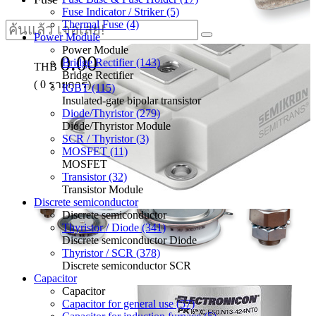
Fuse Indicator / Striker (5)
Thermal Fuse (4)
Power Module
Power Module
0.00
Bridge Rectifier (143)
THB
Bridge Rectifier
(
0
รายการ)
IGBT (115)
Insulated-gate bipolar transistor
Diode/Thyristor (279)
Diode/Thyristor Module
SCR / Thyristor (3)
MOSFET (11)
MOSFET
Transistor (32)
Transistor Module
Discrete semiconductor
Discrete semiconductor
Thyristor / Diode (341)
Discrete semiconductor Diode
Thyristor / SCR (378)
Discrete semiconductor SCR
Capacitor
Capacitor
Capacitor for general use (57)