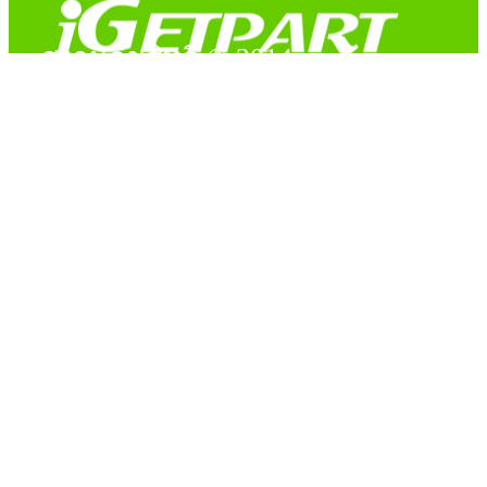
สงวนลิขสิทธิ์ © 2014
Copyright © 2014 iGetPart.com - All rights reserved.
Designated trademarks and brand are the property of their
respective owners.