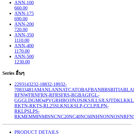
ANN-100
660.00
ANN-175
690.00
ANN-200
720.00
ANN-350
1110.00
ANN-400
1170.00
ANN-500
1230.00
Series อื่นๆ
229
314
32
32-188
32-189
32-
708
33
481
AM
ANL
ANN
ATC
ATO
BAF
BAN
BBS
BITIA
BLA
R
FNW
FRN
FRN-R
FRS
FRS-R
GBA
GF
GL-
GG
GLD
GMQ
gPV
GR
HBO
JJN
JJS
JKS
JLLS
JLS
JTD
KLK
KL
R
KTN-R
KTS-R
L25S
LKN
LKS
LP-CC
LPJ
LPN-
RK
LPS
LPS-
RK
MEM
MIN
MIS
NC
NC20
NC40
NC60
NH
NON
NOS
NRF
N
PRODUCT DETAILS