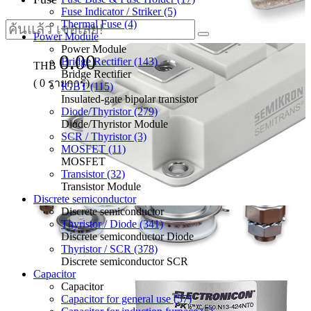
Fuse Indicator / Striker (5)
Thermal Fuse (4)
Power Module
Power Module
0.00
Bridge Rectifier (143)
THB
Bridge Rectifier
(
0
รายการ)
IGBT (115)
Insulated-gate bipolar transistor
Diode/Thyristor (279)
Diode/Thyristor Module
SCR / Thyristor (3)
MOSFET (11)
MOSFET
Transistor (32)
Transistor Module
Discrete semiconductor
Discrete semiconductor
Thyristor / Diode (341)
Discrete semiconductor Diode
Thyristor / SCR (378)
Discrete semiconductor SCR
Capacitor
Capacitor
Capacitor for general use (57)