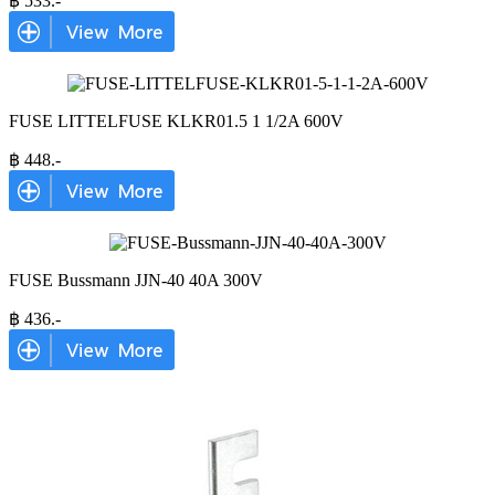
฿
533
.-
FUSE LITTELFUSE KLKR01.5 1 1/2A 600V
฿
448
.-
FUSE Bussmann JJN-40 40A 300V
฿
436
.-