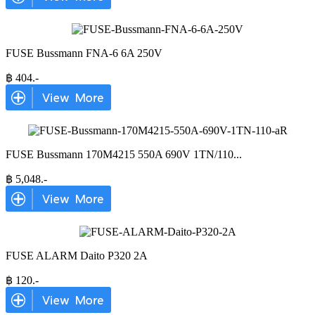
FUSE Bussmann FNA-6 6A 250V
฿
404
.-
FUSE Bussmann 170M4215 550A 690V 1TN/110
...
฿
5,048
.-
FUSE ALARM Daito P320 2A
฿
120
.-