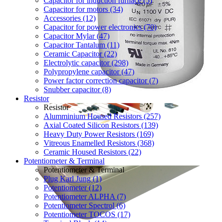
Capacitor for induction furnace (5)
Capacitor for motors (34)
Accessories (12)
Capacitor for power electronics (70)
Capacitor Mylar (47)
Capacitor Tantalum (11)
Ceramic Capacitor (22)
Electrolytic capacitor (298)
Polypropylene capacitor (47)
Power factor correction capacitor (7)
Snubber capacitor (8)
Resistor
Resistor
Alumminium Housed Resistors (257)
Axial Coated Silicon Resistors (139)
Heavy Duty Power Resistors (169)
Vitreous Enamelled Resistors (368)
Ceramic Housed Resistors (22)
Potentiometer & Terminal
Potentiometer & Terminal
Plug Karl Jung (1)
Potentiometer (12)
Potentiometer ALPHA (7)
Potentiometer Spectrol (6)
Potentiometer TOCOS (17)