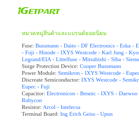
หมวดหมู่สินค้าและแบรนด์ยอดนิยม
Fuse:
Bussmann - Daito - DF Electronics - Eska - E
- Fuji - Hinode - IXYS Westcode - Karl Jung - Kyo
Legrand/EIA - Littelfuse - Mitsubishi - Siba - Siem
Surge Protection Device:
Cooper Bussmann
Power Module:
Semikron - IXYS Westcode - Eupe
Discreate Semiconductor:
IXYS Westcode - Semikr
Eupec - Fuji
Capacitor:
Electronicon - Bennic - IXYS - Daewoo 
Rubycon
Resistor:
Arcol - Intelecsa
Terminal Board:
Ing Erich Geiss - Upun