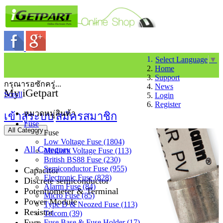
Select Language
▼
Home
Support
กรุณารอซักครู่...
News
My iGetpart
Scroll
Login
Register
หมวดหมู่สินค้า
เข้าสู่ระบบ
สมัครสมาชิก
Fuse
All Category
Fuse
Low Voltage Fuse (1804)
All Category
Medium Voltage Fuse (113)
British BS88 Fuse (230)
Semiconductor Fuse (955)
Capacitor
Electronic Fuse (828)
Discrete semiconductor
Alarm Fuse (84)
Potentiometer & Terminal
Micro Fuse (85)
Power Module
Type D & Neozed Fuse (113)
Resistor
Telcom (39)
Fuse
Fuse Base & Fuse Holder (17)