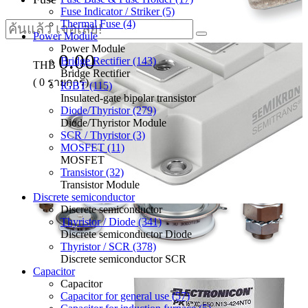
Fuse Indicator / Striker (5)
Thermal Fuse (4)
Power Module
Power Module
0.00
Bridge Rectifier (143)
THB
Bridge Rectifier
(
0
รายการ)
IGBT (115)
Insulated-gate bipolar transistor
Diode/Thyristor (279)
Diode/Thyristor Module
SCR / Thyristor (3)
MOSFET (11)
MOSFET
Transistor (32)
Transistor Module
Discrete semiconductor
Discrete semiconductor
Thyristor / Diode (341)
Discrete semiconductor Diode
Thyristor / SCR (378)
Discrete semiconductor SCR
Capacitor
Capacitor
Capacitor for general use (57)