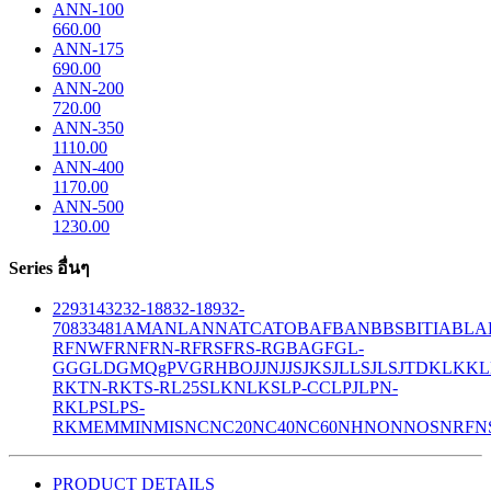
ANN-100
660.00
ANN-175
690.00
ANN-200
720.00
ANN-350
1110.00
ANN-400
1170.00
ANN-500
1230.00
Series อื่นๆ
229
314
32
32-188
32-189
32-
708
33
481
AM
ANL
ANN
ATC
ATO
BAF
BAN
BBS
BITIA
BLA
R
FNW
FRN
FRN-R
FRS
FRS-R
GBA
GF
GL-
GG
GLD
GMQ
gPV
GR
HBO
JJN
JJS
JKS
JLLS
JLS
JTD
KLK
KL
R
KTN-R
KTS-R
L25S
LKN
LKS
LP-CC
LPJ
LPN-
RK
LPS
LPS-
RK
MEM
MIN
MIS
NC
NC20
NC40
NC60
NH
NON
NOS
NRF
N
PRODUCT DETAILS