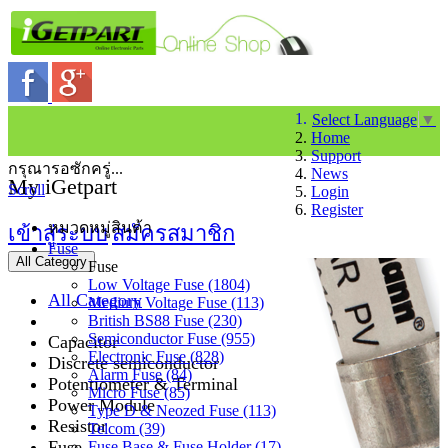
Select Language
▼
Home
Support
กรุณารอซักครู่...
News
My iGetpart
Scroll
Login
Register
หมวดหมู่สินค้า
เข้าสู่ระบบ
สมัครสมาชิก
Fuse
All Category
Fuse
Low Voltage Fuse (1804)
All Category
Medium Voltage Fuse (113)
British BS88 Fuse (230)
Semiconductor Fuse (955)
Capacitor
Electronic Fuse (828)
Discrete semiconductor
Alarm Fuse (84)
Potentiometer & Terminal
Micro Fuse (85)
Power Module
Type D & Neozed Fuse (113)
Resistor
Telcom (39)
Fuse
Fuse Base & Fuse Holder (17)