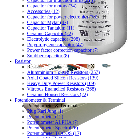
Capacitor for induction furnace (5)
Capacitor for motors (34)
Accessories (12)
Capacitor for power electronics (70)
Capacitor Mylar (47)
Capacitor Tantalum (11)
Ceramic Capacitor (22)
Electrolytic capacitor (298)
Polypropylene capacitor (47)
Power factor correction capacitor (7)
Snubber capacitor (8)
Resistor
Resistor
Alumminium Housed Resistors (257)
Axial Coated Silicon Resistors (139)
Heavy Duty Power Resistors (169)
Vitreous Enamelled Resistors (368)
Ceramic Housed Resistors (22)
Potentiometer & Terminal
Potentiometer & Terminal
Plug Karl Jung (1)
Potentiometer (12)
Potentiometer ALPHA (7)
Potentiometer Spectrol (6)
Potentiometer TOCOS (17)