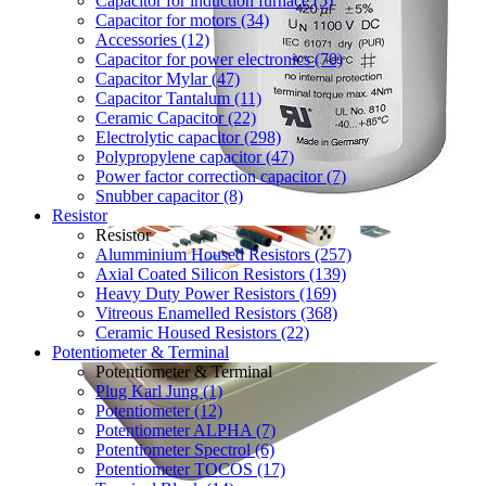
Capacitor for induction furnace (5)
Capacitor for motors (34)
Accessories (12)
Capacitor for power electronics (70)
Capacitor Mylar (47)
Capacitor Tantalum (11)
Ceramic Capacitor (22)
Electrolytic capacitor (298)
Polypropylene capacitor (47)
Power factor correction capacitor (7)
Snubber capacitor (8)
Resistor
Resistor
Alumminium Housed Resistors (257)
Axial Coated Silicon Resistors (139)
Heavy Duty Power Resistors (169)
Vitreous Enamelled Resistors (368)
Ceramic Housed Resistors (22)
Potentiometer & Terminal
Potentiometer & Terminal
Plug Karl Jung (1)
Potentiometer (12)
Potentiometer ALPHA (7)
Potentiometer Spectrol (6)
Potentiometer TOCOS (17)