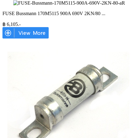
FUSE Bussmann 170M5115 900A 690V 2KN/80
...
฿
6,105
.-