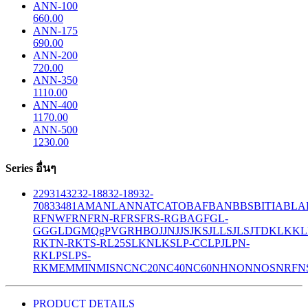
ANN-100
660.00
ANN-175
690.00
ANN-200
720.00
ANN-350
1110.00
ANN-400
1170.00
ANN-500
1230.00
Series อื่นๆ
229
314
32
32-188
32-189
32-
708
33
481
AM
ANL
ANN
ATC
ATO
BAF
BAN
BBS
BITIA
BLA
R
FNW
FRN
FRN-R
FRS
FRS-R
GBA
GF
GL-
GG
GLD
GMQ
gPV
GR
HBO
JJN
JJS
JKS
JLLS
JLS
JTD
KLK
KL
R
KTN-R
KTS-R
L25S
LKN
LKS
LP-CC
LPJ
LPN-
RK
LPS
LPS-
RK
MEM
MIN
MIS
NC
NC20
NC40
NC60
NH
NON
NOS
NRF
N
PRODUCT DETAILS