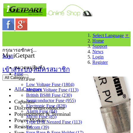
Select Language
▼
Home
Support
กรุณารอซักครู่...
News
My iGetpart
Scroll
Login
Register
หมวดหมู่สินค้า
เข้าสู่ระบบ
สมัครสมาชิก
Fuse
All Category
Fuse
Low Voltage Fuse (1804)
All Category
Medium Voltage Fuse (113)
British BS88 Fuse (230)
Semiconductor Fuse (955)
Capacitor
Electronic Fuse (828)
Discrete semiconductor
Alarm Fuse (84)
Potentiometer & Terminal
Micro Fuse (85)
Power Module
Type D & Neozed Fuse (113)
Resistor
Telcom (39)
Fuse
Fuse Base & Fuse Holder (17)