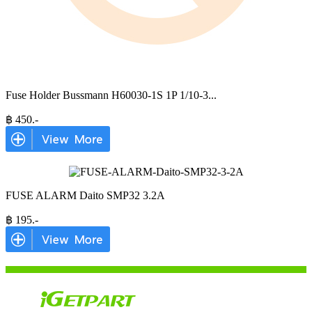
Fuse Holder Bussmann H60030-1S 1P 1/10-3
...
฿
450
.-
FUSE ALARM Daito SMP32 3.2A
฿
195
.-