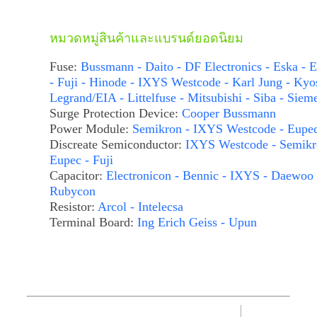
หมวดหมู่สินค้าและแบรนด์ยอดนิยม
Fuse:
Bussmann - Daito - DF Electronics - Eska - E
- Fuji - Hinode - IXYS Westcode - Karl Jung - Kyo
Legrand/EIA - Littelfuse - Mitsubishi - Siba - Siem
Surge Protection Device:
Cooper Bussmann
Power Module:
Semikron - IXYS Westcode - Eupe
Discreate Semiconductor:
IXYS Westcode - Semikr
Eupec - Fuji
Capacitor:
Electronicon - Bennic - IXYS - Daewoo 
Rubycon
Resistor:
Arcol - Intelecsa
Terminal Board:
Ing Erich Geiss - Upun