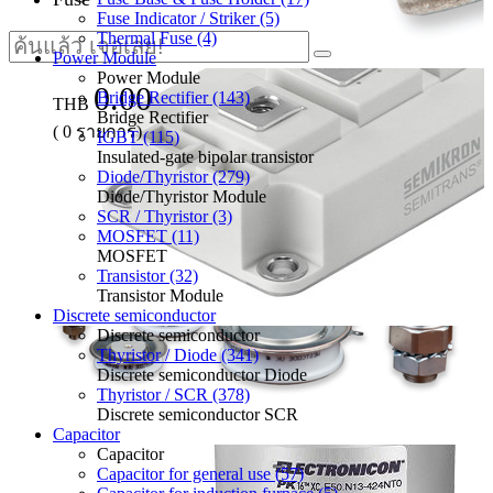
Fuse Indicator / Striker (5)
Thermal Fuse (4)
Power Module
Power Module
0.00
Bridge Rectifier (143)
THB
Bridge Rectifier
(
0
รายการ)
IGBT (115)
Insulated-gate bipolar transistor
Diode/Thyristor (279)
Diode/Thyristor Module
SCR / Thyristor (3)
MOSFET (11)
MOSFET
Transistor (32)
Transistor Module
Discrete semiconductor
Discrete semiconductor
Thyristor / Diode (341)
Discrete semiconductor Diode
Thyristor / SCR (378)
Discrete semiconductor SCR
Capacitor
Capacitor
Capacitor for general use (57)