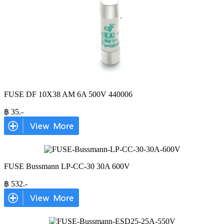
FUSE DF 10X38 AM 6A 500V 440006
฿
35
.-
FUSE Bussmann LP-CC-30 30A 600V
฿
532
.-