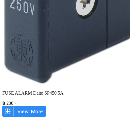
FUSE ALARM Daito SP450 5A
฿
230
.-