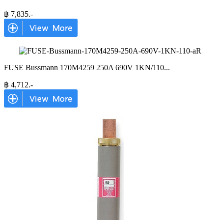
฿
7,835
.-
FUSE Bussmann 170M4259 250A 690V 1KN/110
...
฿
4,712
.-