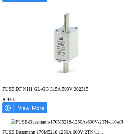
FUSE DF NH1 GL-GG 315A 500V 302315
฿
930
.-
FUSE Bussmann 170M5218 1250A 600V 2TN/11
...