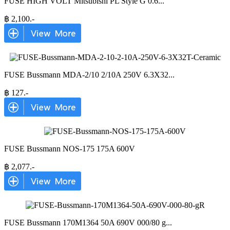
FUSE HIGH VOLT Mitsubishi PL Style G 0.6
...
฿
2,100
.-
FUSE Bussmann MDA-2/10 2/10A 250V 6.3X32
...
฿
127
.-
FUSE Bussmann NOS-175 175A 600V
฿
2,077
.-
FUSE Bussmann 170M1364 50A 690V 000/80 g
...