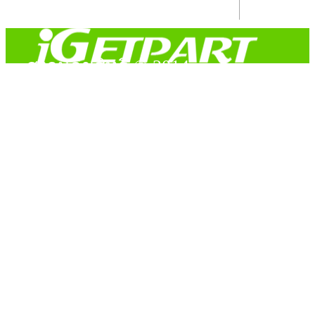
สงวนลิขสิทธิ์ © 2014
Copyright © 2014 iGetPart.com - All rights reserved.
Designated trademarks and brand are the property of their
respective owners.