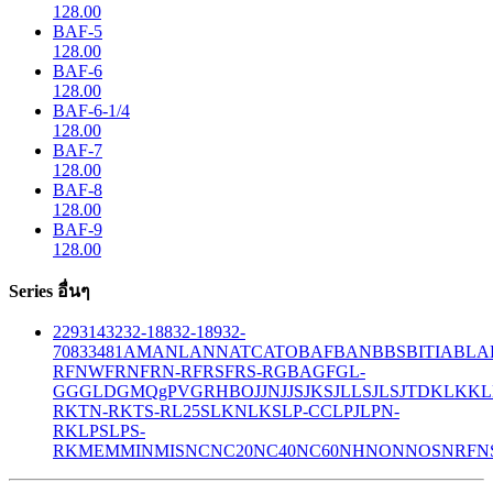
128.00
BAF-5
128.00
BAF-6
128.00
BAF-6-1/4
128.00
BAF-7
128.00
BAF-8
128.00
BAF-9
128.00
Series อื่นๆ
229
314
32
32-188
32-189
32-
708
33
481
AM
ANL
ANN
ATC
ATO
BAF
BAN
BBS
BITIA
BLA
R
FNW
FRN
FRN-R
FRS
FRS-R
GBA
GF
GL-
GG
GLD
GMQ
gPV
GR
HBO
JJN
JJS
JKS
JLLS
JLS
JTD
KLK
KL
R
KTN-R
KTS-R
L25S
LKN
LKS
LP-CC
LPJ
LPN-
RK
LPS
LPS-
RK
MEM
MIN
MIS
NC
NC20
NC40
NC60
NH
NON
NOS
NRF
N