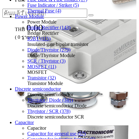
Fuse Indicator / Striker (5)
Thermal Fuse (4)
Power Module
Power Module
0.00
Bridge Rectifier (143)
THB
Bridge Rectifier
(
0
รายการ)
IGBT (115)
Insulated-gate bipolar transistor
Diode/Thyristor (279)
Diode/Thyristor Module
SCR / Thyristor (3)
MOSFET (11)
MOSFET
Transistor (32)
Transistor Module
Discrete semiconductor
Discrete semiconductor
Thyristor / Diode (341)
Discrete semiconductor Diode
Thyristor / SCR (378)
Discrete semiconductor SCR
Capacitor
Capacitor
Capacitor for general use (57)