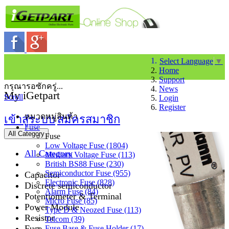
Select Language
▼
Home
Support
กรุณารอซักครู่...
News
My iGetpart
Scroll
Login
Register
หมวดหมู่สินค้า
เข้าสู่ระบบ
สมัครสมาชิก
Fuse
All Category
Fuse
Low Voltage Fuse (1804)
All Category
Medium Voltage Fuse (113)
British BS88 Fuse (230)
Semiconductor Fuse (955)
Capacitor
Electronic Fuse (828)
Discrete semiconductor
Alarm Fuse (84)
Potentiometer & Terminal
Micro Fuse (85)
Power Module
Type D & Neozed Fuse (113)
Resistor
Telcom (39)
Fuse
Fuse Base & Fuse Holder (17)