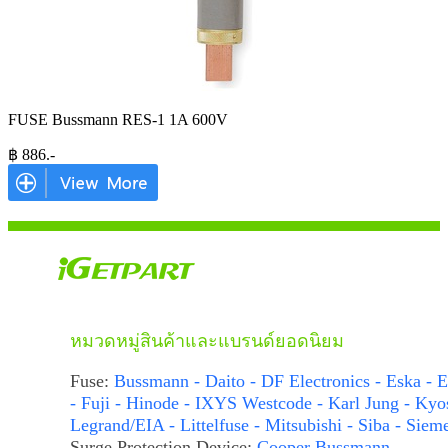
FUSE Bussmann RES-1 1A 600V
฿
886
.-
หมวดหมู่สินค้าและแบรนด์ยอดนิยม
Fuse:
Bussmann - Daito - DF Electronics - Eska - E
- Fuji - Hinode - IXYS Westcode - Karl Jung - Kyo
Legrand/EIA - Littelfuse - Mitsubishi - Siba - Siem
Surge Protection Device:
Cooper Bussmann