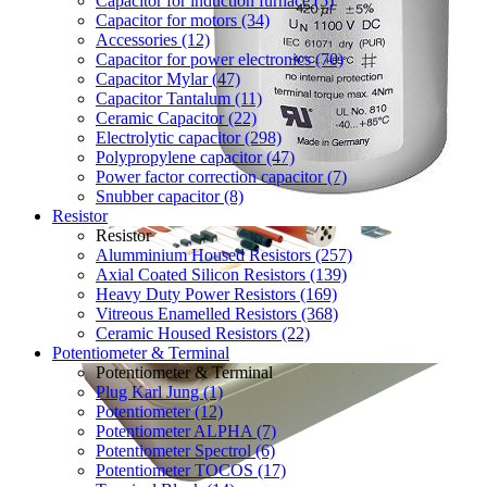
Capacitor for induction furnace (5)
Capacitor for motors (34)
Accessories (12)
Capacitor for power electronics (70)
Capacitor Mylar (47)
Capacitor Tantalum (11)
Ceramic Capacitor (22)
Electrolytic capacitor (298)
Polypropylene capacitor (47)
Power factor correction capacitor (7)
Snubber capacitor (8)
Resistor
Resistor
Alumminium Housed Resistors (257)
Axial Coated Silicon Resistors (139)
Heavy Duty Power Resistors (169)
Vitreous Enamelled Resistors (368)
Ceramic Housed Resistors (22)
Potentiometer & Terminal
Potentiometer & Terminal
Plug Karl Jung (1)
Potentiometer (12)
Potentiometer ALPHA (7)
Potentiometer Spectrol (6)
Potentiometer TOCOS (17)