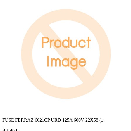
FUSE FERRAZ 6621CP URD 125A 600V 22X58 (
...
฿
1,400
.-