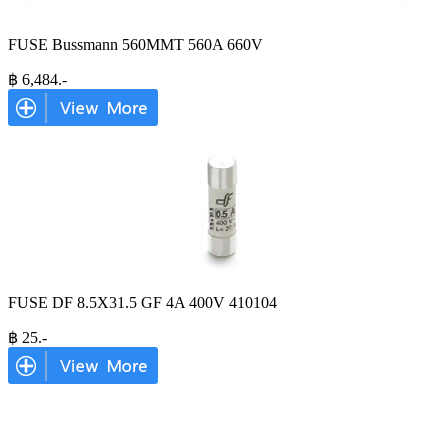
FUSE Bussmann 560MMT 560A 660V
฿
6,484
.-
FUSE DF 8.5X31.5 GF 4A 400V 410104
฿
25
.-