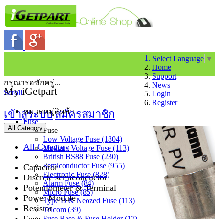
Select Language
▼
Home
Support
กรุณารอซักครู่...
News
My iGetpart
Scroll
Login
Register
หมวดหมู่สินค้า
เข้าสู่ระบบ
สมัครสมาชิก
Fuse
All Category
Fuse
Low Voltage Fuse (1804)
All Category
Medium Voltage Fuse (113)
British BS88 Fuse (230)
Semiconductor Fuse (955)
Capacitor
Electronic Fuse (828)
Discrete semiconductor
Alarm Fuse (84)
Potentiometer & Terminal
Micro Fuse (85)
Power Module
Type D & Neozed Fuse (113)
Resistor
Telcom (39)
Fuse
Fuse Base & Fuse Holder (17)