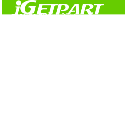
สงวนลิขสิทธิ์ © 2014
Copyright © 2014 iGetPart.com - All rights reserved.
Designated trademarks and brand are the property of their
respective owners.