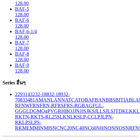
128.00
BAF-5
128.00
BAF-6
128.00
BAF-6-1/4
128.00
BAF-7
128.00
BAF-8
128.00
BAF-9
128.00
Series อื่นๆ
229
314
32
32-188
32-189
32-
708
33
481
AM
ANL
ANN
ATC
ATO
BAF
BAN
BBS
BITIA
BLA
R
FNW
FRN
FRN-R
FRS
FRS-R
GBA
GF
GL-
GG
GLD
GMQ
gPV
GR
HBO
JJN
JJS
JKS
JLLS
JLS
JTD
KLK
KL
R
KTN-R
KTS-R
L25S
LKN
LKS
LP-CC
LPJ
LPN-
RK
LPS
LPS-
RK
MEM
MIN
MIS
NC
NC20
NC40
NC60
NH
NON
NOS
NRF
N