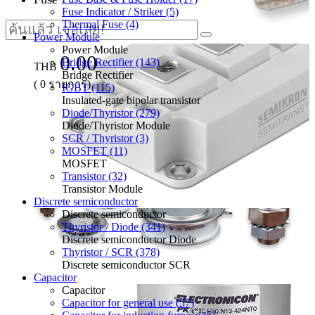
Fuse Indicator / Striker (5)
Thermal Fuse (4)
Power Module
Power Module
0.00
Bridge Rectifier (143)
THB
Bridge Rectifier
(
0
รายการ)
IGBT (115)
Insulated-gate bipolar transistor
Diode/Thyristor (279)
Diode/Thyristor Module
SCR / Thyristor (3)
MOSFET (11)
MOSFET
Transistor (32)
Transistor Module
Discrete semiconductor
Discrete semiconductor
Thyristor / Diode (341)
Discrete semiconductor Diode
Thyristor / SCR (378)
Discrete semiconductor SCR
Capacitor
Capacitor
Capacitor for general use (57)