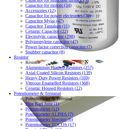
Capacitor for induction furnace (5)
Capacitor for motors (34)
Accessories (12)
Capacitor for power electronics (70)
Capacitor Mylar (47)
Capacitor Tantalum (11)
Ceramic Capacitor (22)
Electrolytic capacitor (298)
Polypropylene capacitor (47)
Power factor correction capacitor (7)
Snubber capacitor (8)
Resistor
Resistor
Alumminium Housed Resistors (257)
Axial Coated Silicon Resistors (139)
Heavy Duty Power Resistors (169)
Vitreous Enamelled Resistors (368)
Ceramic Housed Resistors (22)
Potentiometer & Terminal
Potentiometer & Terminal
Plug Karl Jung (1)
Potentiometer (12)
Potentiometer ALPHA (7)
Potentiometer Spectrol (6)
Potentiometer TOCOS (17)