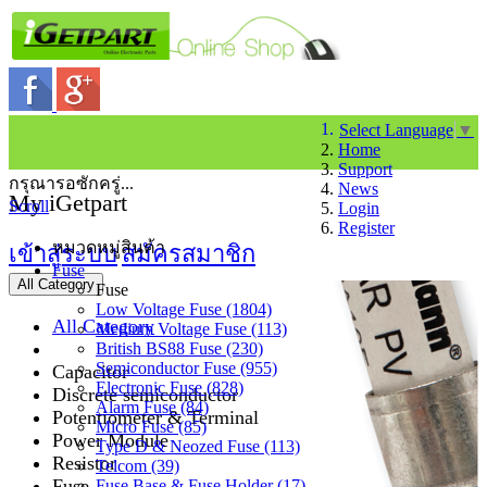
Select Language
▼
Home
Support
กรุณารอซักครู่...
News
My iGetpart
Scroll
Login
Register
หมวดหมู่สินค้า
เข้าสู่ระบบ
สมัครสมาชิก
Fuse
All Category
Fuse
Low Voltage Fuse (1804)
All Category
Medium Voltage Fuse (113)
British BS88 Fuse (230)
Semiconductor Fuse (955)
Capacitor
Electronic Fuse (828)
Discrete semiconductor
Alarm Fuse (84)
Potentiometer & Terminal
Micro Fuse (85)
Power Module
Type D & Neozed Fuse (113)
Resistor
Telcom (39)
Fuse
Fuse Base & Fuse Holder (17)