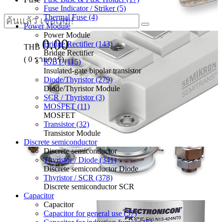
Fuse Indicator / Striker (5)
Thermal Fuse (4)
Power Module
Power Module
0.00
Bridge Rectifier (143)
THB
Bridge Rectifier
(
0
รายการ)
IGBT (115)
Insulated-gate bipolar transistor
Diode/Thyristor (279)
Diode/Thyristor Module
SCR / Thyristor (3)
MOSFET (11)
MOSFET
Transistor (32)
Transistor Module
Discrete semiconductor
Discrete semiconductor
Thyristor / Diode (341)
Discrete semiconductor Diode
Thyristor / SCR (378)
Discrete semiconductor SCR
Capacitor
Capacitor
Capacitor for general use (57)