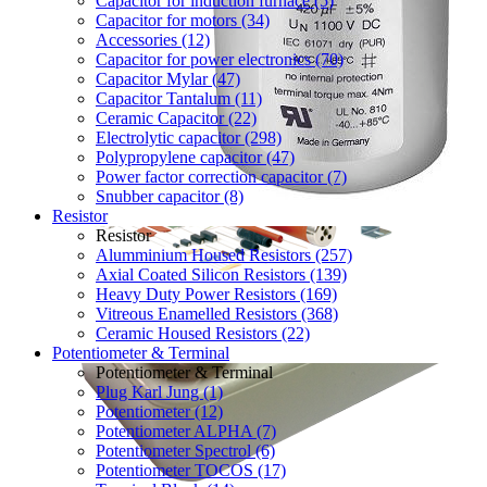
Capacitor for induction furnace (5)
Capacitor for motors (34)
Accessories (12)
Capacitor for power electronics (70)
Capacitor Mylar (47)
Capacitor Tantalum (11)
Ceramic Capacitor (22)
Electrolytic capacitor (298)
Polypropylene capacitor (47)
Power factor correction capacitor (7)
Snubber capacitor (8)
Resistor
Resistor
Alumminium Housed Resistors (257)
Axial Coated Silicon Resistors (139)
Heavy Duty Power Resistors (169)
Vitreous Enamelled Resistors (368)
Ceramic Housed Resistors (22)
Potentiometer & Terminal
Potentiometer & Terminal
Plug Karl Jung (1)
Potentiometer (12)
Potentiometer ALPHA (7)
Potentiometer Spectrol (6)
Potentiometer TOCOS (17)