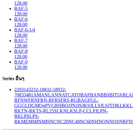
128.00
BAF-5
128.00
BAF-6
128.00
BAF-6-1/4
128.00
BAF-7
128.00
BAF-8
128.00
BAF-9
128.00
Series อื่นๆ
229
314
32
32-188
32-189
32-
708
33
481
AM
ANL
ANN
ATC
ATO
BAF
BAN
BBS
BITIA
BLA
R
FNW
FRN
FRN-R
FRS
FRS-R
GBA
GF
GL-
GG
GLD
GMQ
gPV
GR
HBO
JJN
JJS
JKS
JLLS
JLS
JTD
KLK
KL
R
KTN-R
KTS-R
L25S
LKN
LKS
LP-CC
LPJ
LPN-
RK
LPS
LPS-
RK
MEM
MIN
MIS
NC
NC20
NC40
NC60
NH
NON
NOS
NRF
N