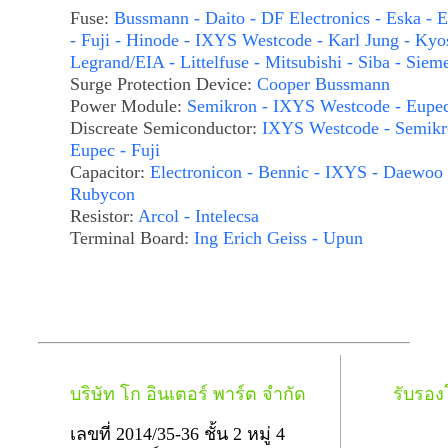
Fuse:
Bussmann - Daito - DF Electronics - Eska - E
- Fuji - Hinode - IXYS Westcode - Karl Jung - Kyo
Legrand/EIA - Littelfuse - Mitsubishi - Siba - Siem
Surge Protection Device:
Cooper Bussmann
Power Module:
Semikron - IXYS Westcode - Eupe
Discreate Semiconductor:
IXYS Westcode - Semikr
Eupec - Fuji
Capacitor:
Electronicon - Bennic - IXYS - Daewoo 
Rubycon
Resistor:
Arcol - Intelecsa
Terminal Board:
Ing Erich Geiss - Upun
บริษัท โก อินเตอร์ พาร์ต จำกัด
รับรอ
เลขที่ 2014/35-36 ชั้น 2 หมู่ 4